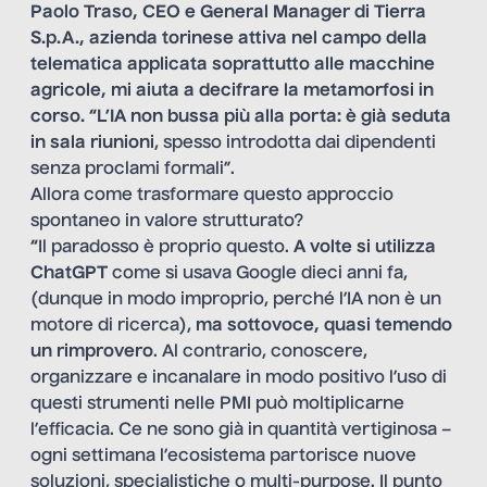
Paolo Traso, CEO e General Manager di
Tierra
S.p.A., azienda torinese attiva nel campo della
telematica applicata soprattutto alle macchine
agricole, mi aiuta a decifrare la metamorfosi in
corso.
“L’IA non bussa più alla porta: è già seduta
in sala riunioni
, spesso introdotta dai dipendenti
senza proclami formali”.
Allora come trasformare questo approccio
spontaneo in valore strutturato?
“
Il paradosso è proprio questo.
A volte si utilizza
ChatGPT
come si usava Google dieci anni fa,
(dunque in modo improprio, perché l’IA non è un
motore di ricerca),
ma sottovoce, quasi temendo
un rimprovero
. Al contrario, conoscere,
organizzare e incanalare in modo positivo l’uso di
questi strumenti nelle PMI può moltiplicarne
l’efficacia. Ce ne sono già in quantità vertiginosa –
ogni settimana l’ecosistema partorisce nuove
soluzioni, specialistiche o multi-purpose. Il punto