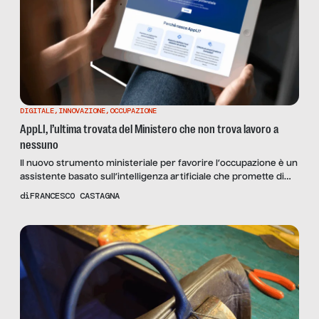
DIGITALE
,
INNOVAZIONE
,
OCCUPAZIONE
AppLI, l’ultima trovata del Ministero che non trova lavoro a
nessuno
Il nuovo strumento ministeriale per favorire l’occupazione è un
assistente basato sull’intelligenza artificiale che promette di
aiutare i giovani a trovare lavoro, riducendo il numero di NEET.
di
FRANCESCO CASTAGNA
Un esperimento che rischia di diventare l’ennesima
piattaforma fallimentare pagata con soldi pubblici: l’opinione di
tre esperti