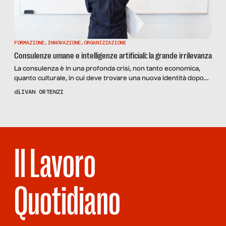
FORMAZIONE
,
INNOVAZIONE
,
ORGANIZZAZIONE
Consulenze umane e intelligenze artificiali: la grande irrilevanza
La consulenza è in una profonda crisi, non tanto economica,
quanto culturale, in cui deve trovare una nuova identità dopo
l’impatto dell’IA. Le aziende rischiano di considerarli una
di
IVAN ORTENZI
commodity intellettuale, ma il futuro dei consulenti sta nella
generazione di cambiamento e di ecosistemi di innovazione
Il Lavoro
Quotidiano