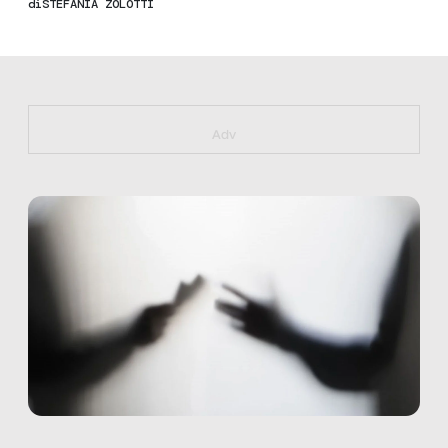
di
STEFANIA ZOLOTTI
https://bit.ly/muster_aggiornamento
Adv