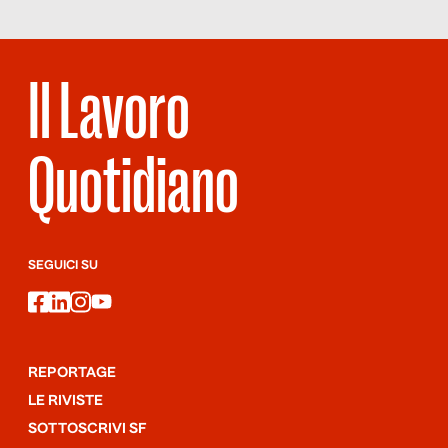
CV e a sostenere un colloquio coi pop-up”.
Il Lavoro
Quotidiano
SEGUICI SU
facebook
linkedin
instagram
youtube
REPORTAGE
LE RIVISTE
SOTTOSCRIVI SF