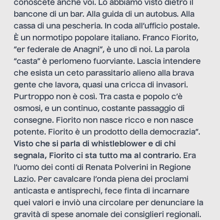
conoscete anche voi. Lo abbiamo visto dietro il
bancone di un bar. Alla guida di un autobus. Alla
cassa di una pescheria. In coda all’ufficio postale.
È un normotipo popolare italiano. Franco Fiorito,
“er federale de Anagni”, è uno di noi. La parola
“casta” è perlomeno fuorviante. Lascia intendere
che esista un ceto parassitario alieno alla brava
gente che lavora, quasi una cricca di invasori.
Purtroppo non è così. Tra casta e popolo c’è
osmosi, e un continuo, costante passaggio di
consegne. Fiorito non nasce ricco e non nasce
potente. Fiorito è un prodotto della democrazia”.
Visto che si parla di whistleblower e di chi
segnala, Fiorito ci sta tutto ma al contrario
. Era
l’uomo dei conti di Renata Polverini in Regione
Lazio. Per cavalcare l’onda piena dei proclami
anticasta e antisprechi, fece finta di incarnare
quei valori e inviò una circolare per denunciare la
gravità di spese anomale dei consiglieri regionali.