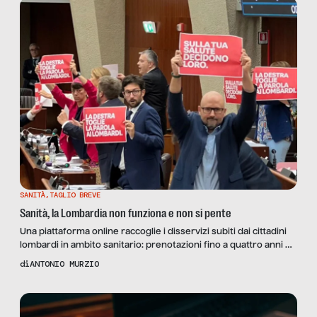
SANITÀ
,
TAGLIO BREVE
Sanità, la Lombardia non funziona e non si pente
Una piattaforma online raccoglie i disservizi subiti dai cittadini
lombardi in ambito sanitario: prenotazioni fino a quattro anni di
distanza, con il Centro Unico di Prenotazione che non sarà
di
ANTONIO MURZIO
attivo prima del 2027. E la Regione boccia i quesiti referendari
per potenziare la sanità pubblica