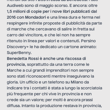
mensili sul sito
Fatto in casa da Benedetta
: i dati
Audiweb sono di maggio scorso. E ancora: oltre
1
,5 milioni di copie per i nove libri pubblicati dal
2016 con Mondadori
e una linea dura e ferma nel
respingere infinite proposte di pubblicità da parte
di marche che cercavano di salire in fretta sul
carro del vincitore, e che lei non ha sempre
ritenuto in linea per valori e contenuti. Persino
Discovery+ le ha dedicato un cartone animato:
SuperBenny.
Benedetta Rossi è anche una riscossa di
provincia
, soprattutto da una terra come le
Marche a cui grandi imprenditori non sempre
sono stati riconoscenti mentre inseguivano la
gloria. Un ufficio e un telefono su Milano da
indicare tra i contatti è stata a lungo la scorciatoia
più frequente per chi vive in provincia e non
crede sia un valore; per molti è ancora prassi
diffusa. Intanto la produzione restava in provincia,