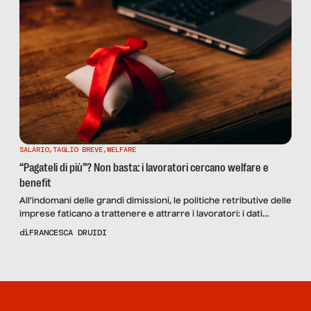
SALARIO
,
TAGLIO BREVE
,
WELFARE
“Pagateli di più”? Non basta: i lavoratori cercano welfare e
benefit
All’indomani delle grandi dimissioni, le politiche retributive delle
imprese faticano a trattenere e attrarre i lavoratori: i dati
raccolti dall’Osservatorio JobPricing suggeriscono che il
di
FRANCESCA DRUIDI
welfare e i benefit aziendali sono sempre più determinanti