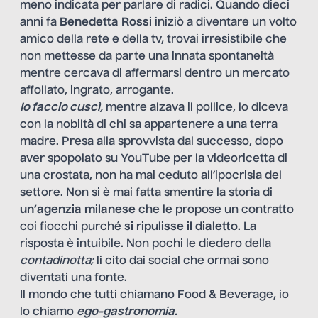
meno indicata per parlare di radici. Quando dieci
anni fa
Benedetta Rossi
iniziò a diventare un volto
amico della rete e della tv, trovai irresistibile che
non mettesse da parte una innata spontaneità
mentre cercava di affermarsi dentro un mercato
affollato, ingrato, arrogante.
Io faccio cuscì
,
mentre alzava il pollice,
lo diceva
con la nobiltà di chi sa appartenere a una terra
madre. Presa alla sprovvista dal successo, dopo
aver spopolato su YouTube per la videoricetta di
una crostata, non ha mai ceduto all’ipocrisia del
settore. Non si è mai fatta smentire la storia di
un’agenzia milanese
che le propose un contratto
coi fiocchi purché
si ripulisse il dialetto
. La
risposta è intuibile. Non pochi le diedero della
contadinotta;
li cito dai social che ormai sono
diventati una fonte.
Il mondo che tutti chiamano Food & Beverage, io
lo chiamo
ego-gastronomia
.