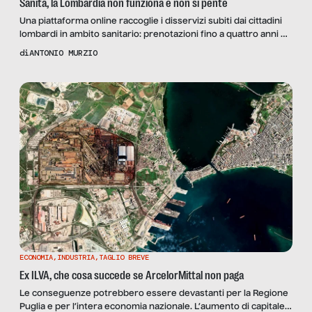
Sanità, la Lombardia non funziona e non si pente
Una piattaforma online raccoglie i disservizi subiti dai cittadini
lombardi in ambito sanitario: prenotazioni fino a quattro anni di
distanza, con il Centro Unico di Prenotazione che non sarà
di
ANTONIO MURZIO
attivo prima del 2027. E la Regione boccia i quesiti referendari
per potenziare la sanità pubblica
ECONOMIA
,
INDUSTRIA
,
TAGLIO BREVE
Ex ILVA, che cosa succede se ArcelorMittal non paga
Le conseguenze potrebbero essere devastanti per la Regione
Puglia e per l’intera economia nazionale. L’aumento di capitale