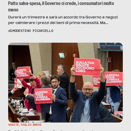
Patto salva-spesa, il Governo ci crede, i consumatori molto
meno
Durerà un trimestre e sarà un accordo tra Governo e negozi
per calmierare i prezzi dei beni di prima necessità. Ma
l’adesione è su base volontaria (come nel caso di Ferrero) ed è
di
MODESTINO PICARIELLO
esposto a ogni sorta di artificio commerciale
SANITÀ
,
TAGLIO BREVE