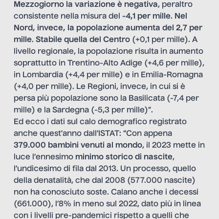
Mezzogiorno la variazione è negativa
, peraltro
consistente nella misura del
-4,1 per mille
.
Nel
Nord, invece, la popolazione aumenta del 2,7 per
mille
.
Stabile quella del Centro
(+0,1 per mille). A
livello regionale, la popolazione risulta in aumento
soprattutto in Trentino-Alto Adige (+4,6 per mille),
in Lombardia (+4,4 per mille) e in Emilia-Romagna
(+4,0 per mille). Le Regioni, invece, in cui si è
persa più popolazione sono la Basilicata (-7,4 per
mille) e la Sardegna (-5,3 per mille)”.
Ed ecco i dati sul calo demografico registrato
anche quest’anno dall’ISTAT: “Con appena
379.000 bambini venuti al mondo
, il 2023 mette in
luce l’ennesimo
minimo storico di nascite
,
l’undicesimo di fila dal 2013. Un processo, quello
della denatalità, che dal 2008 (577.000 nascite)
non ha conosciuto soste. Calano anche i decessi
(661.000), l’8% in meno sul 2022, dato più in linea
con i livelli pre-pandemici rispetto a quelli che