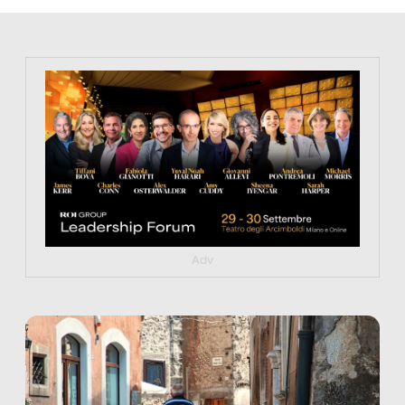
https://tinyurl.com/363fvfm9
Adv