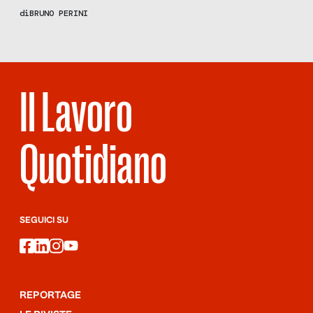
ricadrà sull’Esecutivo? I sindacati incalzano: “Noi perdiamo
di
BRUNO PERINI
l’ILVA e il Governo dorme: non capiamo dove saranno presi i
soldi”
Il Lavoro
Quotidiano
SEGUICI SU
facebook
linkedin
instagram
youtube
REPORTAGE