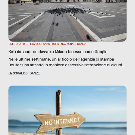
CULTURA DEL LAVORO
,
SMARTWORKING
,
ZONA FRANCA
Retribuzioni: se davvero Milano facesse come Google
Nelle ultime settimane, un articolo dell’agenzia di stampa
Reuters ha attratto in maniera ossessiva l’attenzione di alcuni
giornali, rimbalzando di testata in testata con articoli condivisi
di
OSVALDO DANZI
su tutti i social da parte di manager dell’Ottocento, molto
compiaciuti. Facciamo un passo indietro.Google nel 2021 si
calcola abbia risparmiato grazie allo smartworking circa 268
milioni di euro […]