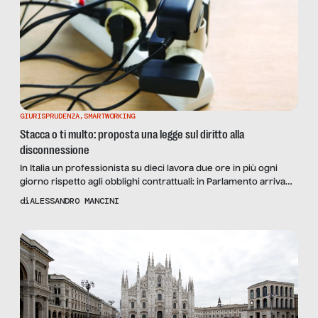
GIURISPRUDENZA
,
SMARTWORKING
Stacca o ti multo: proposta una legge sul diritto alla
disconnessione
In Italia un professionista su dieci lavora due ore in più ogni
giorno rispetto agli obblighi contrattuali: in Parlamento arriva
una proposta di legge che tutela i lavoratori, dipendenti e non,
di
ALESSANDRO MANCINI
dagli eccessi dello smart working. Ne parliamo con Giovanni
Crisanti, fondatore dell’associazione l’asSociata, la cui
campagna “Lavoro, poi stacco” ha ispirato la norma