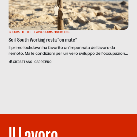
GEOGRAFIE DEL LAVORO
,
SMARTWORKING
Se il South Working resta “on mute”
Il primo lockdown ha favorito un’impennata del lavoro da
remoto. Ma le condizioni per un vero sviluppo dell’occupazione
al Sud sono altre.
di
CRISTIANO CARRIERO
Scopri
il
Reportage
IL LAVORO
SOTTOSOPRA
Il Lavoro