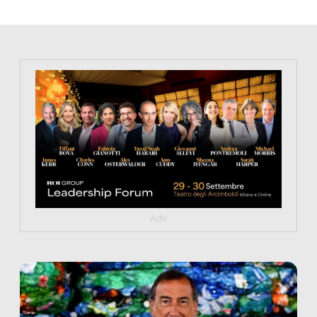
https://tinyurl.com/363fvfm9
Adv