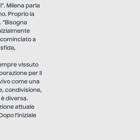
”. Milena parla
o. Proprio la
. “Bisogna
Inizialmente
 cominciato a
sfida,
 sempre vissuto
aborazione per il
 vivo come una
e, condivisione,
 è diversa.
zione attuale
Dopo l’iniziale