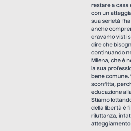
restare a casa 
con un atteggia
sua serietà l’h
anche comprende
eravamo visti 
dire che bisogn
continuando nel
Milena, che è n
la sua profess
bene comune. “
sconfitta, perc
educazione alla
Stiamo lottando
della libertà è f
riluttanza, infat
atteggiamento