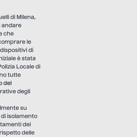
elli di Milena,
i andare
ie che
 comprare le
ispositivi di
iziale è stata
Polizia Locale di
ono tutte
o del
orative degli
almente su
e di isolamento
stamenti dei
 rispetto delle