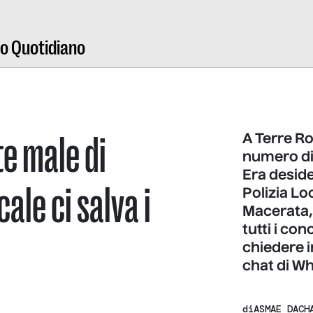
ro Quotidiano
te male di
A Terre R
numero di 
Era desid
ale ci salva i
Polizia Lo
Macerata,
tutti i con
chiedere i
chat di W
di
ASMAE DACH