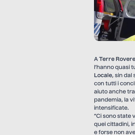
A
Terre Rover
l’hanno quasi tu
Locale
, sin da
con tutti i con
aiuto anche tra
pandemia, la vit
intensificate.
“Ci sono state 
quei cittadini, 
e forse non ave