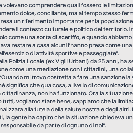
e volevano comprendere quali fossero le limitazioni
mento dolce, conciliante, ma al tempo stesso ferm
a resa un riferimento importante per la popolazione
re il contesto culturale e politico del territorio. 
solo come
una sorta di sceriffo
, e quando abbiamo
ava restare a casa alcuni l’hanno presa come una 
l’esercizio di attività sportive e passeggiate”.
ella Polizia Locale (ex Vigili Urbani) da 25 anni, ha
ione come una
mediazione con i cittadini
, una coll
Quando mi trovo costretta a fare una sanzione la
hé significa che qualcosa, a livello di comunicazion
 cittadinanza, non ha funzionato. Ora la situazione
 tutti, vogliamo stare bene, sappiamo che la limita
inalizzata alla tutela della salute nostra e degli altri. 
ti,
la gente ha capito
che la situazione chiedeva
un
 responsabile
da parte di ognuno di noi”.