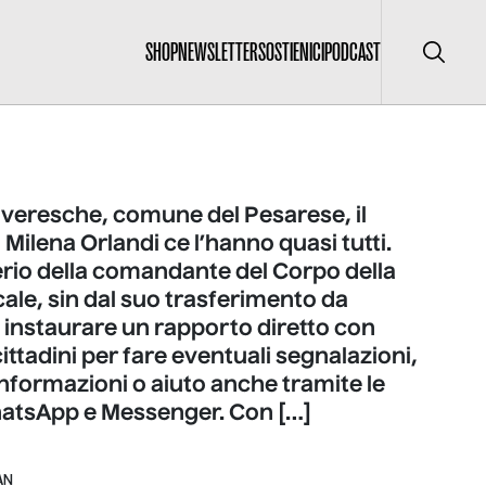
SHOP
NEWSLETTER
SOSTIENICI
PODCAST
Cerca
overesche, comune del Pesarese, il
Milena Orlandi ce l’hanno quasi tutti.
erio della comandante del Corpo della
cale, sin dal suo trasferimento da
 instaurare un rapporto diretto con
cittadini per fare eventuali segnalazioni,
nformazioni o aiuto anche tramite le
hatsApp e Messenger. Con […]
AN