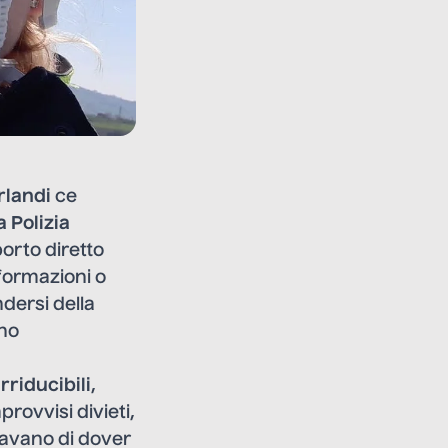
rlandi
ce
 Polizia
orto diretto
nformazioni o
dersi della
ono
irriducibili
,
provvisi divieti,
tavano di dover