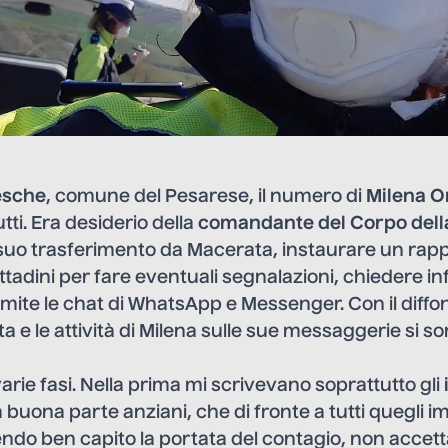
esche
, comune del Pesarese, il numero di
Milena O
tti. Era desiderio della
comandante del Corpo della
l suo trasferimento da Macerata, instaurare un rapp
cittadini per fare eventuali segnalazioni, chiedere i
mite le chat di WhatsApp e Messenger. Con il diffon
a e le attività di Milena sulle sue messaggerie si s
varie fasi. Nella prima mi scrivevano soprattutto gli
in buona parte anziani, che di fronte a tutti quegli im
ndo ben capito la portata del contagio, non accet