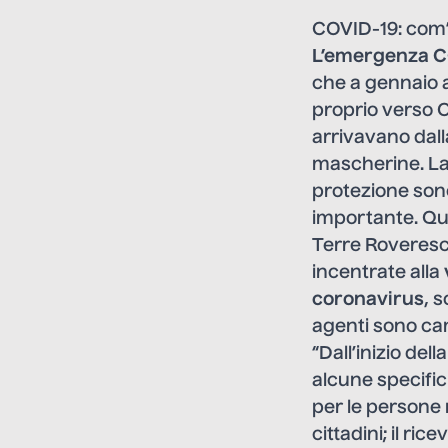
COVID-19: com’è
L’emergenza C
che a gennaio 
proprio verso O
arrivavano dall
mascherine. La 
protezione sono 
importante. Quan
Terre Roveresche
incentrate alla
coronavirus
, s
agenti sono cam
“Dall’inizio de
alcune specifich
per le persone r
cittadini; il ric