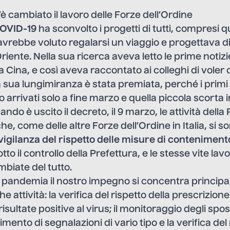
 cambiato il lavoro delle Forze dell’Ordine
OVID-19
ha sconvolto i progetti di tutti, compresi qu
avrebbe voluto regalarsi un viaggio e progettava d
riente. Nella sua ricerca aveva letto le prime notiz
a Cina, e così aveva raccontato ai colleghi di voler
sua lungimiranza è stata premiata, perché i primi d
arrivati solo a fine marzo e quella piccola scorta in
do è uscito il decreto, il 9 marzo, le attività della 
, come delle altre Forze dell’Ordine in Italia, si s
vigilanza del rispetto delle misure di conteniment
otto il controllo della Prefettura, e le stesse vite lav
biate del tutto.
lla pandemia il nostro impegno si concentra princip
e attività: la verifica del rispetto della prescrizion
isultate positive al virus; il monitoraggio degli spo
evimento di segnalazioni di vario tipo e la verifica del