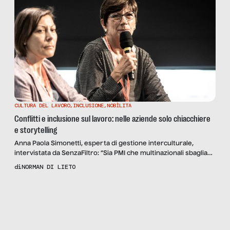
CULTURA DEL LAVORO
,
INCLUSIONE
,
NOBÌLITA
Conflitti e inclusione sul lavoro: nelle aziende solo chiacchiere
e storytelling
Anna Paola Simonetti, esperta di gestione interculturale,
intervistata da SenzaFiltro: “Sia PMI che multinazionali sbagliano
approccio, con le culture diverse dalla propria. E i risultati sono
di
NORMAN DI LIETO
disastrosi”.
Scopri
la
Rivista
NUMERO
112 –
NOBÌLITA