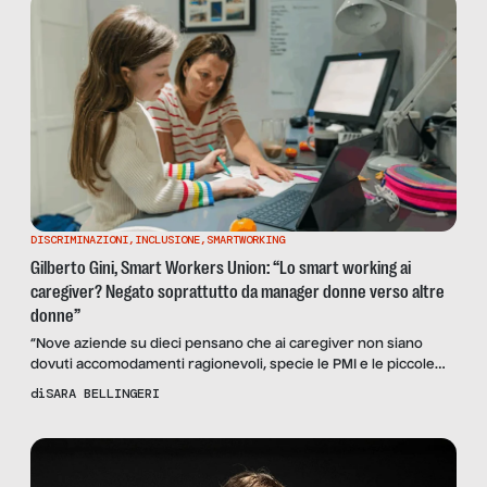
DISCRIMINAZIONI
,
INCLUSIONE
,
SMARTWORKING
Gilberto Gini, Smart Workers Union: “Lo smart working ai
caregiver? Negato soprattutto da manager donne verso altre
donne”
“Nove aziende su dieci pensano che ai caregiver non siano
dovuti accomodamenti ragionevoli, specie le PMI e le piccole
amministrazioni: più tutelati i lavoratori con disabilità”.
di
SARA BELLINGERI
Intervistiamo il segretario generale del primo sindacato in
smart working in Italia