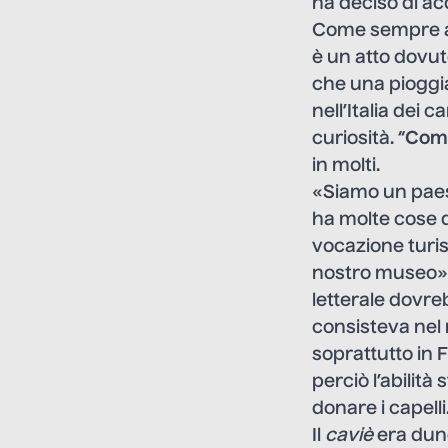
ha deciso di ac
Come sempre ac
è un atto dovut
che una pioggia
nell’Italia dei
curiosità. “
Come
in molti.
«Siamo un paese
ha molte cose d
vocazione turist
nostro museo».
letterale dovre
consisteva nel
soprattutto in F
perciò l’abilit
donare i capelli
Il
caviè
era dunq