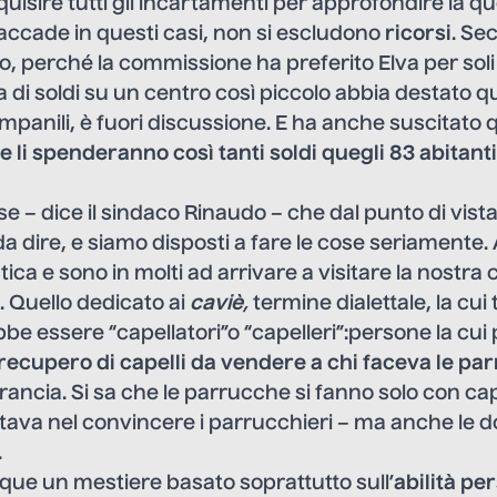
quisire tutti gli incartamenti per approfondire la q
cade in questi casi, non si escludono
ricorsi
. Se
o, perché la commissione ha preferito Elva per sol
 di soldi su un centro così piccolo abbia destato qu
 campanili, è fuori discussione. E ha anche suscitato
 li spenderanno così tanti soldi quegli 83 abitant
 – dice il sindaco Rinaudo – che dal punto di vista
a dire, e siamo disposti a fare le cose seriamente
ica e sono in molti ad arrivare a visitare la nostra c
 Quello dedicato ai
caviè
,
termine dialettale, la cui
bbe essere “capellatori”o “capelleri”:persone la cui
recupero di capelli da vendere a chi faceva le pa
rancia. Si sa che le parrucche si fanno solo con cape
à stava nel convincere i parrucchieri – ma anche le 
.
ue un mestiere basato soprattutto sull’
abilità pe