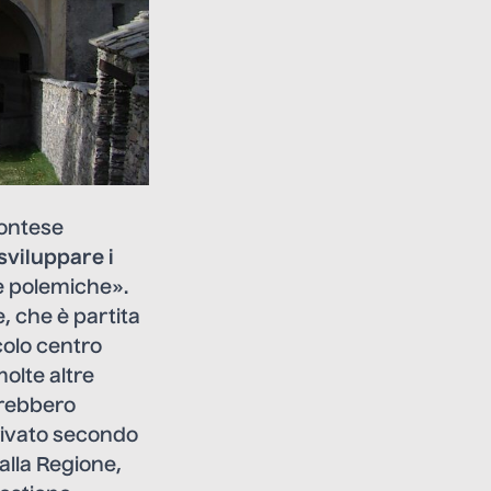
montese
sviluppare i
re polemiche».
, che è partita
colo centro
olte altre
vrebbero
ivato secondo
alla Regione,