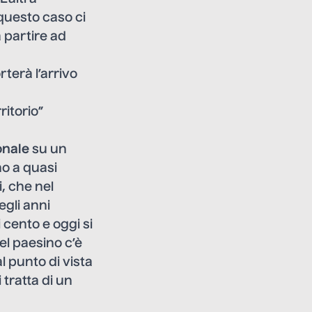
 questo caso ci
 partire ad
rterà l’arrivo
ritorio”
onale
su un
no a quasi
, che nel
egli anni
 cento e oggi si
el paesino c’è
l punto di vista
 tratta di un