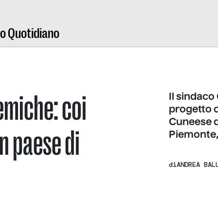
ro Quotidiano
lemiche: coi
Il sindaco
progetto 
Cuneese di
un paese di
Piemonte, a
di
ANDREA BAL