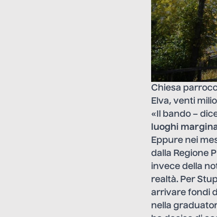
Chiesa parrocch
Elva, venti mil
«Il bando – dic
luoghi margina
Eppure nei mesi
dalla Regione P
invece della no
realtà. Per Stu
arrivare fondi 
nella graduator