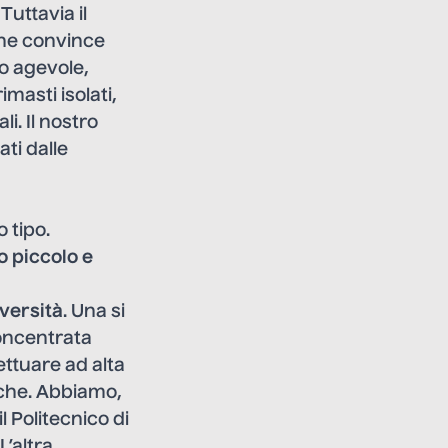
uttavia il
che convince
to agevole,
asti isolati,
i. Il nostro
ati dalle
o tipo.
o piccolo e
iversità
. Una si
concentrata
fettuare ad alta
iche. Abbiamo,
l Politecnico di
L’altra