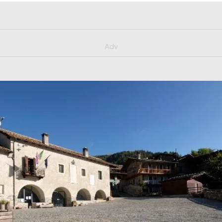
y/muster_aggiornamento
Adv