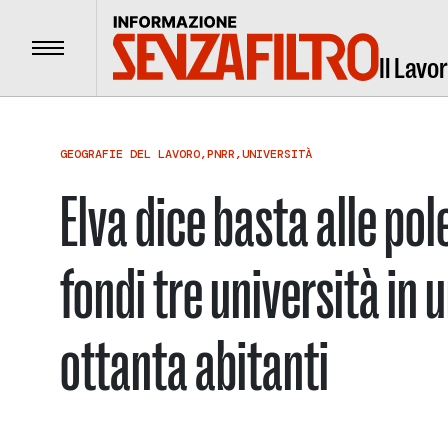
Menu
Il Lavo
GEOGRAFIE DEL LAVORO
,
PNRR
,
UNIVERSITÀ
Elva dice basta alle po
fondi tre università in 
ottanta abitanti