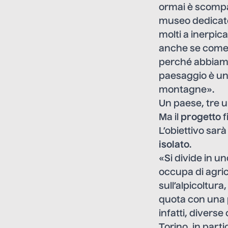
ormai è scompar
museo dedicato 
molti a inerpic
anche se come 
perché abbiamo 
paesaggio è unic
montagne».
Un paese, tre u
Ma il
progetto
f
L’obiettivo sarà
isolato
.
«Si divide in u
occupa di agric
sull’alpicoltura
quota con una p
infatti, diverse
Torino, in parti