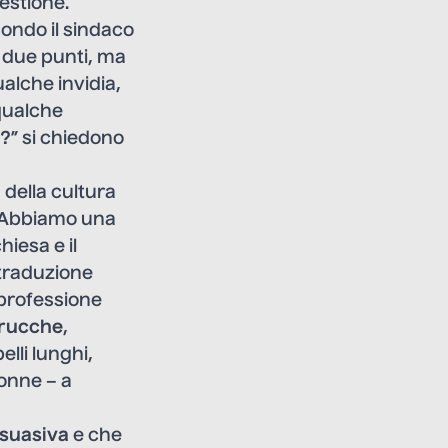
uestione.
condo il sindaco
i due punti, ma
alche invidia,
 qualche
i?
” si chiedono
 della cultura
. Abbiamo una
hiesa e il
 traduzione
 professione
rrucche
,
lli lunghi,
donne – a
rsuasiva
e che