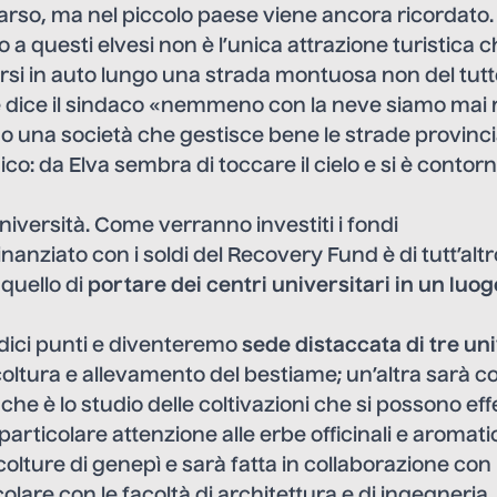
so, ma nel piccolo paese viene ancora ricordato. T
a questi elvesi non è l’unica attrazione turistica 
arsi in auto lungo una strada montuosa non del tut
dice il sindaco «nemmeno con la neve siamo mai rim
una società che gestisce bene le strade provincial
o: da Elva sembra di toccare il cielo e si è contorn
niversità. Come verranno investiti i fondi
inanziato con i soldi del Recovery Fund è di tutt’altr
 quello di
portare dei centri universitari in un luog
ndici punti e diventeremo
sede distaccata di tre un
oltura e allevamento del bestiame; un’altra sarà 
, che è lo studio delle coltivazioni che si possono ef
articolare attenzione alle erbe officinali e aromat
 colture di genepì e sarà fatta in collaborazione con i
colare con le facoltà di architettura e di ingegneria. 