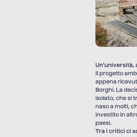
Un’università, 
Il progetto amb
appena ricevuto
Borghi. La deci
isolato, che si 
naso a molti, c
investito in al
paesi.
Tra i critici ci 