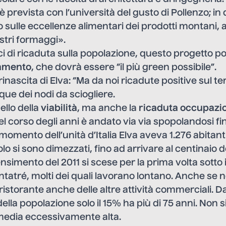
è prevista con l’università del gusto di Pollenzo; in
ulle eccellenze alimentari dei prodotti montani, a
stri formaggi».
ci di ricaduta sulla popolazione, questo progetto po
damento
, che dovrà essere “il più green possibile”.
 rinascita di Elva: “Ma da noi ricadute positive sul ter
ue dei nodi da sciogliere.
ello della
viabilità
, ma anche la
ricaduta occupazi
nel corso degli anni è andato via via spopolandosi fi
momento dell’unità d’Italia Elva aveva 1.276 abitanti
o si sono dimezzati, fino ad arrivare al centinaio d
nsimento del 2011 si scese per la prima volta sotto i
antatré, molti dei quali lavorano lontano. Anche se n
ristorante anche delle altre attività commerciali. Da
della popolazione solo il 15% ha più di 75 anni. Non si
 media eccessivamente alta.