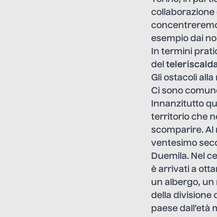
collaborazione 
concentreremo s
esempio dai no
In termini prati
del
teleriscal
Gli ostacoli alla
Ci sono comunq
Innanzitutto qu
territorio che 
scomparire. Al 
ventesimo secol
Duemila. Nel ce
è arrivati a ott
un albergo, un 
della divisione 
paese dall’età