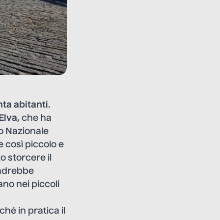
nta abitanti
.
Elva
, che ha
no Nazionale
 così piccolo e
to storcere il
andrebbe
no nei piccoli
é in pratica il