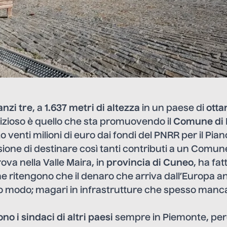
anzi tre
, a
1.637 metri di altezza
in un paese di
otta
izioso è quello che sta promuovendo il
Comune di
 venti milioni di euro dai fondi del PNRR per il Pia
sione di destinare così tanti contributi a un Comune
trova nella Valle Maira, in
provincia di Cuneo
, ha fat
he ritengono che il denaro che arriva dall’Europa 
tro modo; magari in infrastrutture che spesso manca
sono i sindaci di altri paesi
sempre in Piemonte, perch