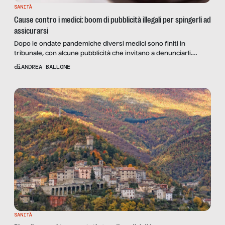
SANITÀ
Cause contro i medici: boom di pubblicità illegali per spingerli ad
assicurarsi
Dopo le ondate pandemiche diversi medici sono finiti in
tribunale, con alcune pubblicità che invitano a denunciarli.
Abbastanza da spingere l’Ordine dei Medici a contattare quello
di
ANDREA BALLONE
degli Avvocati.
SANITÀ