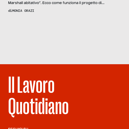
Marshall abitativo”. Ecco come funziona il progetto di
residenzialità condivisa per anziani che abbatte i costi, migliora
di
MONIA ORAZI
la qualità della vita e risana i territori.
Scopri
la
Rivista
NUMERO
100 –
RIDICA 33
Il Lavoro
Quotidiano