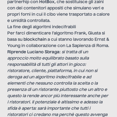
partnerhip con
HotBox
, che sostituisce gli zaini
con dei contenitori appositi che simulano veri e
propri forni in cui il cibo viene trasportato a calore
e umidità controllata.
La fine degli algoritmi indecifrabili
Per farci dimenticare l’algoritmo Frank, Giusta si
basa su
blockchain
a cui stanno lavorando Ernst &
Young in collaborazione con La Sapienza di Roma.
Riprende Luciano Sbraga
:
si tratta di un
approccio molto equilibrato basato sulla
responsabilità di tutti gli attori in gioco:
ristoratore, cliente, piattaforma, in cui non si
deroga ad un algoritmo indecifrabile e ad
elementi che nessuno controlla la scelta o la
presenza di un ristorante piuttosto che un altro e
questo la rende ancor più interessante anche per
i ristoratori. Il potenziale è altissimo e adesso la
sfida è aperta: sarà importante che tutti i
ristoratori ci credano ma perchè questo avvenga