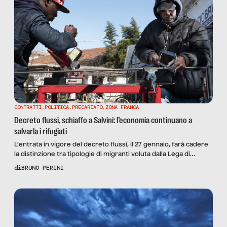
CONTRATTI
,
POLITICA
,
PRECARIATO
,
ZONA FRANCA
Decreto flussi, schiaffo a Salvini: l’economia continuano a
salvarla i rifugiati
L’entrata in vigore del decreto flussi, il 27 gennaio, farà cadere
la distinzione tra tipologie di migranti voluta dalla Lega di
Matteo Salvini: trovare un lavoro regolare sarà più semplice
di
BRUNO PERINI
anche per i migranti economici. L’opinione dell’economista
Bruno Anastasia.