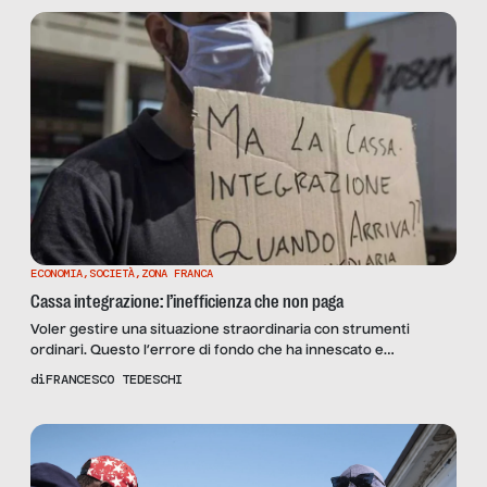
ECONOMIA
,
SOCIETÀ
,
ZONA FRANCA
Cassa integrazione: l’inefficienza che non paga
Voler gestire una situazione straordinaria con strumenti
ordinari. Questo l’errore di fondo che ha innescato e
ingigantito i problemi di accesso e ritardi nei pagamenti del
di
FRANCESCO TEDESCHI
trattamento di cassa integrazione, per i lavoratori delle aziende
costrette alla chiusura o alla riduzione dell’attività, a causa
dell’emergenza epidemiologica da COVID-19. Un caos che non
si sarebbe verificato […]