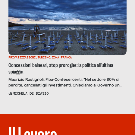
PRIVATIZZAZIONI
,
TURISMO
,
ZONA FRANCA
Concessioni balneari, stop proroghe: la politica all’ultima
spiaggia
Maurizio Rustignoli, Fiba-Confesercenti: “Nel settore 80% di
perdite, cancellati gli investimenti. Chiediamo al Governo un
tavolo di confronto immediato”. E gli imprenditori lamentano
di
MICHELA DE BIASIO
l’invisibilità delle spiagge minori e la mancata mappatura delle
coste da parte dello Stato.