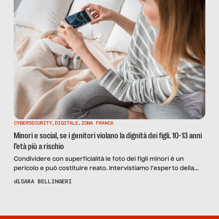
CYBERSECURITY
,
DIGITALE
,
ZONA FRANCA
Minori e social, se i genitori violano la dignità dei figli. 10-13 anni
l’età più a rischio
Condividere con superficialità le foto dei figli minori è un
pericolo e può costituire reato. Intervistiamo l’esperto della
Polizia Postale Rocco Nardulli: “Postare certe foto è follia, la
di
SARA BELLINGERI
rete non dimentica”.