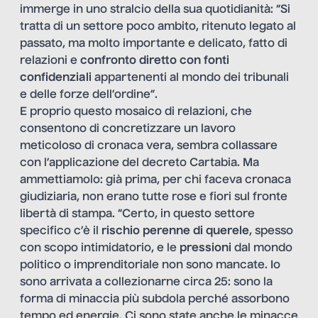
immerge in uno stralcio della sua quotidianità: “Si
tratta di un settore poco ambito, ritenuto legato al
passato, ma molto importante e delicato, fatto di
relazioni e
confronto diretto con fonti
confidenziali
appartenenti al mondo dei tribunali
e delle forze dell’ordine”.
E proprio questo mosaico di relazioni, che
consentono di concretizzare un lavoro
meticoloso di cronaca vera, sembra collassare
con l’applicazione del decreto Cartabia. Ma
ammettiamolo: già prima, per chi faceva cronaca
giudiziaria, non erano tutte rose e fiori sul fronte
libertà di stampa. “Certo, in questo settore
specifico c’è il
rischio perenne di querele
, spesso
con scopo intimidatorio, e le
pressioni
dal mondo
politico o imprenditoriale non sono mancate. Io
sono arrivata a collezionarne circa 25: sono la
forma di minaccia più subdola perché assorbono
tempo ed energie. Ci sono state anche le minacce