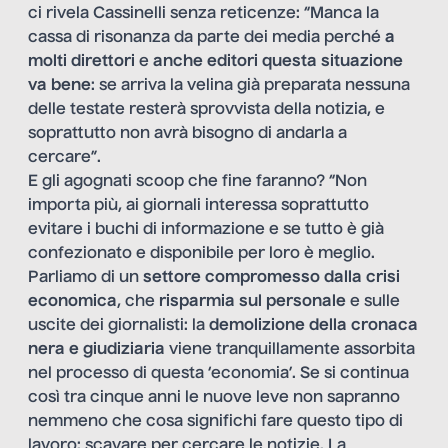
ci rivela Cassinelli senza reticenze: “Manca la
cassa di risonanza da parte dei media perché
a
molti direttori
e
anche editori questa situazione
va bene
: se arriva la velina già preparata nessuna
delle testate resterà sprovvista della notizia, e
soprattutto non avrà bisogno di andarla a
cercare”.
E gli agognati scoop che fine faranno? “Non
importa più, ai giornali interessa soprattutto
evitare i buchi di informazione e se tutto è già
confezionato e disponibile per loro è meglio.
Parliamo di un
settore compromesso dalla crisi
economica
, che
risparmia sul personale
e sulle
uscite dei giornalisti: la
demolizione della cronaca
nera e giudiziaria
viene tranquillamente assorbita
nel processo di questa ‘economia’. Se si continua
così tra cinque anni le nuove leve non sapranno
nemmeno che cosa significhi fare questo tipo di
lavoro: scavare per cercare le notizie. La