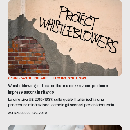
ORGANIZZAZIONE
,
PMI
,
WHISTLEBLOWING
,
ZONA FRANCA
Whistleblowing in Italia, soffiate a mezza voce: politica e
imprese ancora in ritardo
La direttiva UE 2019/1937, sulla quale l’Italia rischia una
procedura d’infrazione, cambia gli scenari per chi denuncia
illeciti nelle imprese: si parla di estensione delle possibilità di
di
FRANCESCO SALVORO
denuncia e divieto di ogni tipo di ritorsione. Le aziende
dovranno adeguarsi entro due anni. Ne parliamo con Priscilla
Robledo, consulente legale e attivista per The Good Lobby.