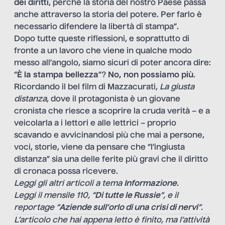
dei diritti
, perché la storia del nostro Paese passa
anche attraverso la storia del potere. Per farlo è
necessario difendere la libertà di stampa”.
Dopo tutte queste riflessioni, e soprattutto di
fronte a un lavoro che viene in qualche modo
messo all’angolo, siamo sicuri di poter ancora dire:
“
È la stampa bellezza
”?
No, non possiamo più
.
Ricordando il bel film di Mazzacurati,
La giusta
distanza
, dove il protagonista è un giovane
cronista che riesce a scoprire la cruda verità – e a
veicolarla a i lettori e alle lettrici – proprio
scavando e avvicinandosi più che mai a persone,
voci, storie, viene da pensare che “l’ingiusta
distanza” sia una delle ferite più gravi che il diritto
di cronaca possa ricevere.
Leggi gli altri articoli a tema
Informazione
.
Leggi il mensile 110, “
Di tutte le Russie
“, e il
reportage “
Aziende sull’orlo di una crisi di nervi
“.
L’articolo che hai appena letto è finito, ma l’attività