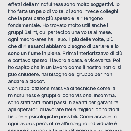
effetti della mindfulness sono molto soggettivi. Io
l’ho fatta un paio di volte, ci sono invece colleghi
che la praticano più spesso e la ritengono
fondamentale. Ho trovato molto utili anche i
gruppi Balint, cui partecipo una volta al mese,
ogni macro-area ha il suo.
Il più delle volte, più
che di rilassarci abbiamo bisogno di parlare e io
sono un fiume in piena.
Prima interiorizzavo di più
e portavo spesso il lavoro a casa, e viceversa. Poi
ho capito che in un lavoro come il nostro non ci si
può chiudere, hai bisogno del gruppo per non
andare a picco”.
Con l’applicazione massiva di tecniche come la
mindfulness e gruppi di condivisione, insomma,
sono stati fatti
molti
passi in avanti
per garantire
agli operatori di lavorare nelle migliori condizioni
fisiche e psicologiche possibili. Come accade in
ogni lavoro, però, oltre all’impegno individuale
è
sempre il gruppo a fare la differenza
e a dare una