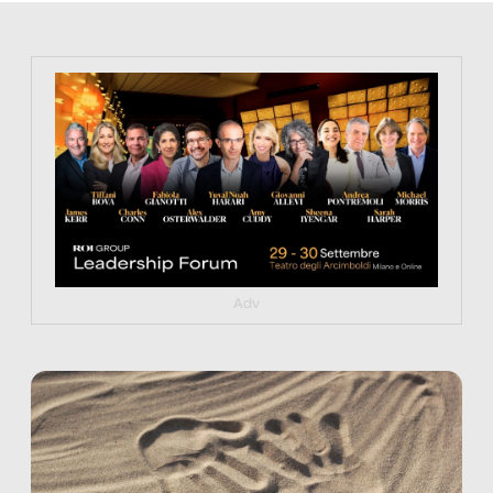
https://tinyurl.com/363fvfm9
Adv