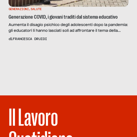
GENERAZIONI
,
SALUTE
Generazione COVID, i giovani traditi dal sistema educativo
Aumenta il disagio psichico degli adolescenti dopo la pandemia:
gli educatori li hanno lasciati soli ad affrontare il tema della
morte. Ne parliamo, tra gli altri, con lo psicoterapeuta Gustavo
di
FRANCESCA DRUIDI
Pietropolli Charmet.
Scopri
la Rivista
NUMERO 60 – È
LA
MINDFULNESS,
BELLEZZA!
Il Lavoro