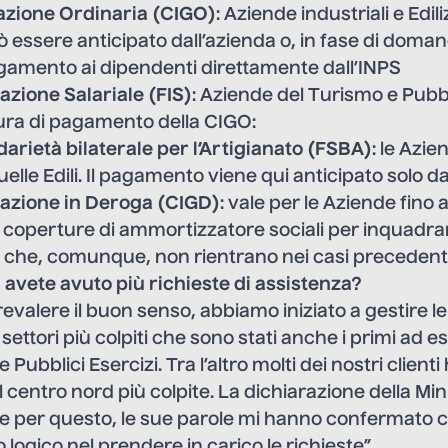
azione Ordinaria (CIGO)
: Aziende industriali e Edilizi
ssere anticipato dall’azienda o, in fase di doman
agamento ai dipendenti direttamente dall’INPS
azione Salariale (FIS)
: Aziende del Turismo e Pubbli
ra di pagamento della CIGO:
darietà bilaterale per l’Artigianato (FSBA)
: le Azie
elle Edili. Il pagamento viene qui anticipato solo da
azione in Deroga (CIGD)
: vale per le Aziende fino 
coperture di ammortizzatore sociali per inquadr
e che, comunque, non rientrano nei casi precedenti
i avete avuto più richieste di assistenza?
evalere il buon senso, abbiamo iniziato a gestire le
settori più colpiti che sono stati anche i primi ad es
e Pubblici Esercizi. Tra l’altro molti dei nostri client
l centro nord più colpite. La dichiarazione della Min
e per questo, le sue parole mi hanno confermato c
o logico nel prendere in carico le richieste”.