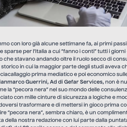
o con loro già alcune settimane fa, ai primi passi
sparse per l’Italia a cui “fanno i conti” tutti i giorni
che stavano andando oltre il ruolo secco di consu
torico in cui la maggior parte degli studi aveva c
 sciacallaggio prima mediatico e poi economico sulle 
ianmarco Guerrini, Ad di Gefar Services,
non è nu
me la “pecora nera” nel suo mondo delle consulenze
iato con mille cinture di sicurezza a logiche e mod
 doversi trasformare e di mettersi in gioco prima co
. Dire “pecora nera”, sembra chiaro, è un complimen
a della nostra redazione con lui parte dalla puntat