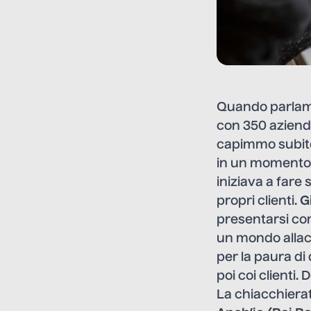
Quando parlamm
con 350 aziende 
capimmo subito 
in un momento s
iniziava a fare
propri clienti.
G
presentarsi co
un mondo allacc
per la paura di
poi coi clienti
La chiacchierat