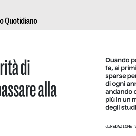
ro Quotidiano
ità di
Quando pa
fa, ai pri
sparse per 
passare alla
di ogni a
andando ol
più in un 
degli studi
di
REDAZIONE 