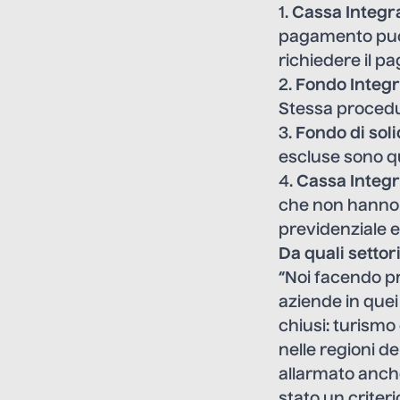
1.
Cassa Integr
pagamento può e
richiedere il p
2.
Fondo Integr
Stessa procedu
3.
Fondo di soli
escluse sono qu
4.
Cassa Integr
che non hanno 
previdenziale 
Da quali settor
“Noi facendo pr
aziende in quei 
chiusi: turismo 
nelle regioni de
allarmato anch
stato un criteri