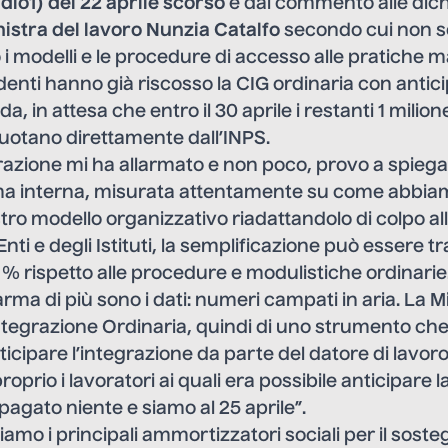
dio1) del 22 aprile scorso
e dal commento alle dichi
nistra del lavoro Nunzia Catalfo
secondo cui non so
 i modelli e le procedure di accesso alle pratiche ma
enti hanno già riscosso la CIG ordinaria con antic
da, in attesa che entro il 30 aprile i restanti 1 milion
uotano direttamente dall’INPS.
azione mi ha allarmato e non poco, provo a spiegar
ma interna, misurata attentamente su come abbi
tro modello organizzativo riadattandolo di colpo a
nti e degli Istituti, la semplificazione può essere t
% rispetto alle procedure e modulistiche ordinarie
rma di più sono i dati: numeri campati in aria. La M
ntegrazione Ordinaria, quindi di uno strumento ch
nticipare l’integrazione da parte del datore di lavoro.
oprio i lavoratori ai quali era possibile anticipare l
agato niente e siamo al 25 aprile”.
iamo i principali ammortizzatori sociali per il soste