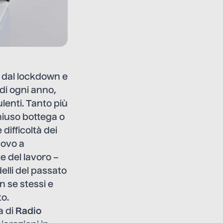
 dal lockdown e
 di ogni anno,
lenti. Tanto più
hiuso bottega o
difficoltà dei
ovo a
 del lavoro –
elli del passato
n se stessi e
to.
a di
Radio