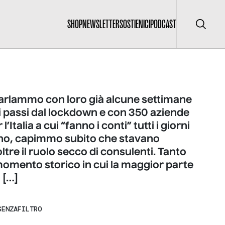
SHOP
NEWSLETTER
SOSTIENICI
PODCAST
Cerca
rlammo con loro già alcune settimane
mi passi dal lockdown e con 350 aziende
l’Italia a cui “fanno i conti” tutti i giorni
nno, capimmo subito che stavano
tre il ruolo secco di consulenti. Tanto
momento storico in cui la maggior parte
 […]
SENZAFILTRO