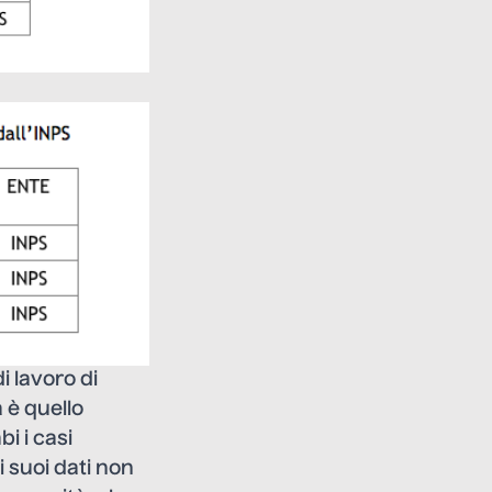
i lavoro di
 è quello
i i casi
 suoi dati non