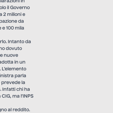
arazioni in
lo il Governo
 2 milioni e
ipazione da
e e 100 mila
lo. Intanto da
amo dovuto
lle nuove
radotta in un
. L’elemento
inistra parla
e prevede la
 Infatti chi ha
a CIG, ma l’INPS
gno al reddito.