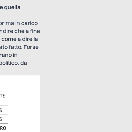
e quella
prima in carico
 dire che a fine
, come a dire la
to fatto. Forse
trano in
olitico, da