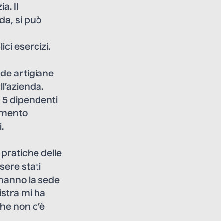
a. Il
da, si può
ci esercizi.
nde artigiane
ll’azienda.
a 5 dipendenti
amento
.
 pratiche delle
sere stati
i hanno la sede
istra mi ha
he non c’è