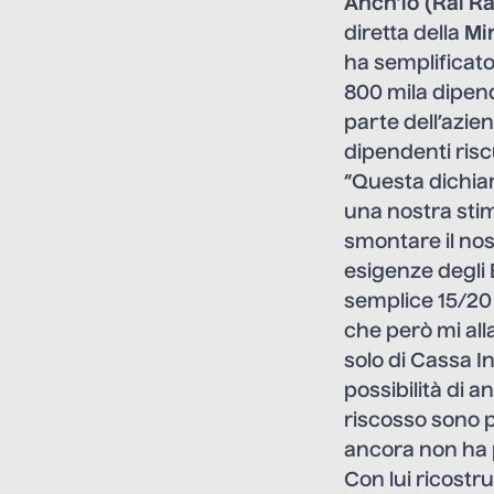
Anch’io (Rai Ra
diretta della
Mi
ha semplificato
800 mila dipend
parte dell’azien
dipendenti risc
“Questa dichiar
una nostra sti
smontare il nos
esigenze degli E
semplice 15/20 
che però mi alla
solo di Cassa I
possibilità di a
riscosso sono pr
ancora non ha p
Con lui ricostru