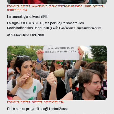
ECONOMIA
,
ESTERI
,
MANAGEMENT
,
ORGANIZZAZIONE
,
RISORSE UMANE
,
SOCIETÀ
,
SOSTENIBILITÀ
La tecnologia salverà il PIL
La sigla CCCP o S.S.S.R., sta per Sojuz Sovietskich
Socialističeskich Respublik (Сою́з Сове́тских Социалисти́ческих
Респу́блик), in russo Unione delle Repubbliche Socialiste
di
ALESSANDRO LOMBARDI
Sovietiche (U.R.S.S.) che comprendeva diversi Paesi che si
trovano ad Est rispetto alla nostra Italia. Cosa hanno in comune
alcuni dei Paesi che appartenevano a questo “blocco” o che ne
erano “stati satelliti” oltre all’ubicazione geografica? Potremmo
rispondere in tanti […]
ECONOMIA
,
ESTERI
,
SOCIETÀ
,
SOSTENIBILITÀ
Chi è senza progetti scagli i primi Sassi