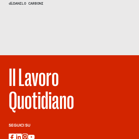
approfondita della storia fosse una guida fondamentale per la
di
DANILO CARBONI
vita di ogni uomo. Per quanto questa massima possa sembrare
tuttora indiscutibile, osservando gli attuali trend, se ne
Scopri
la Rivista
potrebbe coniare una nuova: sport magister vitae. È proprio
NUMERO 64 –
così, infatti: […]
STRANIERO
SARAI TU
Il Lavoro
Quotidiano
SEGUICI SU
facebook
linkedin
instagram
youtube