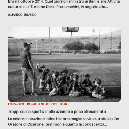
Era il 7 ottobre 2014. Quel giorno il ministro ai Beni e alle Attività
culturali e al Turismo Dario Franceschini, in seguito alla
valutazione della giuria internazionale, annunciò che Matera
di
MARCO BRANDO
sarebbe stata la “Capitale Europea della Cultura per il 2019”. Tra
rulli di tamburi e proclami televisivi, cominciò l’avventura di
questa cittadina lucana con poco […]
FORMAZIONE
,
MANAGEMENT
,
RISORSE UMANE
Troppi coach sportivi nelle aziende e poco allenamento
La celebre locuzione latina historia magistra vitae, tratta dal De
Oratore di Cicerone, testimonia quanto la conoscenza