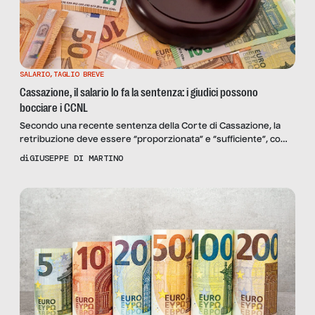
SALARIO
,
TAGLIO BREVE
Cassazione, il salario lo fa la sentenza: i giudici possono
bocciare i CCNL
Secondo una recente sentenza della Corte di Cassazione, la
retribuzione deve essere “proporzionata” e “sufficiente”, come
da articolo 36 della Costituzione. E i giudici possono discostarsi
di
GIUSEPPE DI MARTINO
dai salari previsti dai CCNL