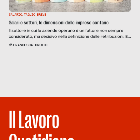
SALARIO
,
TAGLIO BREVE
Salari e settori, le dimensioni delle imprese contano
Il settore in cui le aziende operano è un fattore non sempre
considerato, ma decisivo nella definizione delle retribuzioni. E
anche la grandezza dell’azienda gioca un ruolo rilevante: ecco
di
FRANCESCA DRUIDI
quale
Scopri
la Rivista
NUMERO 109
– STIPENDI
D’ITALIA
Il Lavoro