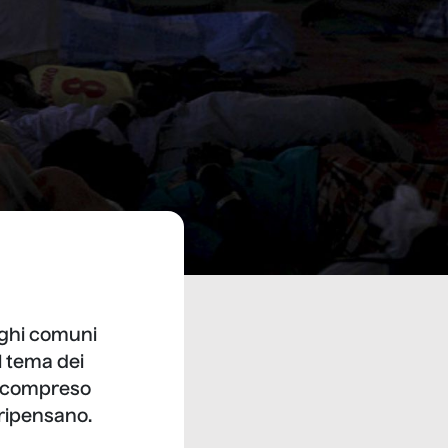
oghi comuni
l tema dei
a, compreso
 ripensano.