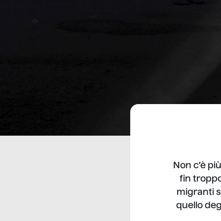
Non c’è pi
fin tropp
migranti s
quello deg