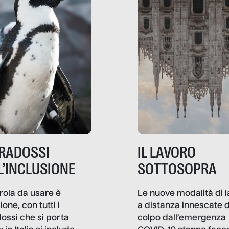
ARADOSSI
IL LAVORO
L’INCLUSIONE
SOTTOSOPRA
rola da usare è
Le nuove modalità di 
ione, con tutti i
a distanza innescate d
ossi che si porta
colpo dall’emergenza