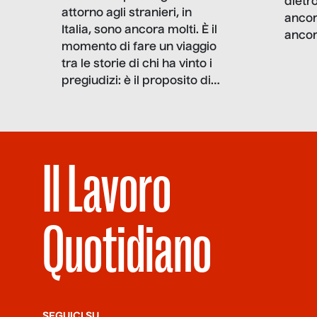
dietro
attorno agli stranieri, in
ancor
Italia, sono ancora molti. È il
ancor
momento di fare un viaggio
tropp
tra le storie di chi ha vinto i
facci
pregiudizi: è il proposito di
ci so
questo reportage di
aperte
SenzaFiltro.
migli
più m
Il Lavoro
Quotidiano
SEGUICI SU