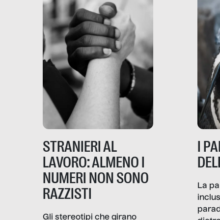
STRANIERI AL
I P
LAVORO: ALMENO I
DEL
NUMERI NON SONO
La pa
RAZZISTI
inclus
parad
Gli stereotipi che girano