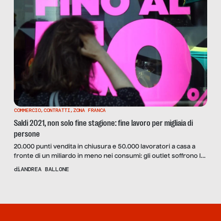
COMMERCIO
,
CONTRATTI
,
ZONA FRANCA
Saldi 2021, non solo fine stagione: fine lavoro per migliaia di
persone
20.000 punti vendita in chiusura e 50.000 lavoratori a casa a
fronte di un miliardo in meno nei consumi: gli outlet soffrono la
mancanza dei clienti dalle altre regioni, tra i nuovi DPCM e la
di
ANDREA BALLONE
gimcana delle date per evitare le zone rosse.