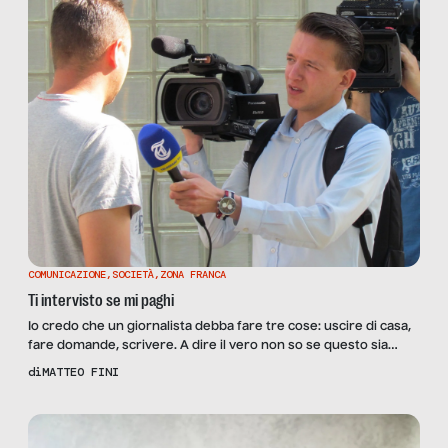
COMUNICAZIONE
,
SOCIETÀ
,
ZONA FRANCA
Ti intervisto se mi paghi
Io credo che un giornalista debba fare tre cose: uscire di casa,
fare domande, scrivere. A dire il vero non so se questo sia
scritto sui manuali del buon giornalista o lo insegnino al
di
MATTEO FINI
Supercorso per prendere il tesserino dell’Ordine. Non ho mai
partecipato. Però mia mamma mi racconta sempre che da
piccolo, ogni volta […]