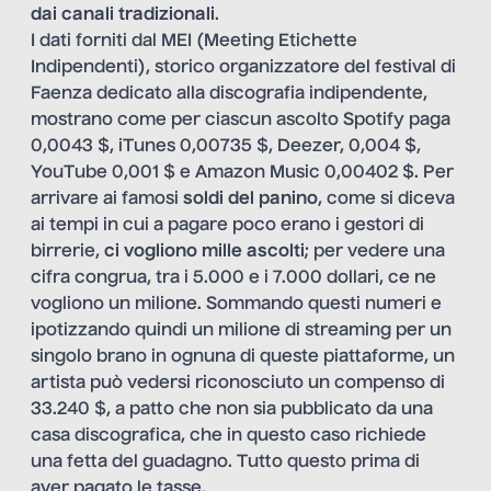
dai canali tradizionali
.
I dati forniti dal MEI (Meeting Etichette
Indipendenti), storico organizzatore del festival di
Faenza dedicato alla discografia indipendente,
mostrano come per ciascun ascolto Spotify paga
0,0043 $, iTunes 0,00735 $, Deezer, 0,004 $,
YouTube 0,001 $ e Amazon Music 0,00402 $. Per
arrivare ai famosi
soldi del panino
, come si diceva
ai tempi in cui a pagare poco erano i gestori di
birrerie,
ci vogliono mille ascolti
; per vedere una
cifra congrua, tra i 5.000 e i 7.000 dollari, ce ne
vogliono un milione. Sommando questi numeri e
ipotizzando quindi un milione di streaming per un
singolo brano in ognuna di queste piattaforme, un
artista può vedersi riconosciuto un compenso di
33.240 $, a patto che non sia pubblicato da una
casa discografica, che in questo caso richiede
una fetta del guadagno. Tutto questo prima di
aver pagato le tasse.