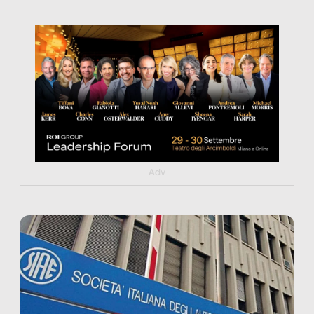
https://tinyurl.com/363fvfm9
Adv