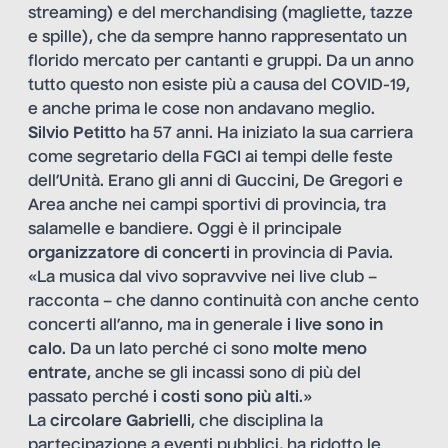
streaming) e del merchandising (magliette, tazze
e spille), che da sempre hanno rappresentato un
florido mercato per cantanti e gruppi. Da un anno
tutto questo non esiste più a causa del COVID-19,
e anche prima le cose non andavano meglio.
Silvio Petitto
ha 57 anni. Ha iniziato la sua carriera
come segretario della FGCI ai tempi delle feste
dell’Unità. Erano gli anni di Guccini, De Gregori e
Area anche nei campi sportivi di provincia, tra
salamelle e bandiere. Oggi è il principale
organizzatore di concerti
in provincia di Pavia.
«La musica dal vivo sopravvive nei live club –
racconta – che danno continuità con anche cento
concerti all’anno, ma in generale
i live sono in
calo
. Da un lato perché ci sono
molte meno
entrate
, anche se gli incassi sono di più del
passato perché
i costi sono più alti
.»
La
circolare Gabrielli
, che disciplina la
partecipazione a eventi pubblici, ha ridotto le