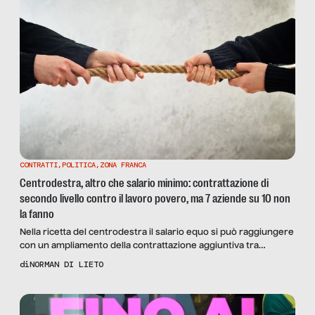
CONTRATTI
,
POLITICA
,
ZONA FRANCA
Centrodestra, altro che salario minimo: contrattazione di
secondo livello contro il lavoro povero, ma 7 aziende su 10 non
la fanno
Nella ricetta del centrodestra il salario equo si può raggiungere
con un ampliamento della contrattazione aggiuntiva tra
sindacati e imprese. Manola Cavallini, CGIL: “Potrebbe aiutare,
di
NORMAN DI LIETO
ma richiede cambiamento culturale nelle aziende: oggi è
presente in meno del 30%”.