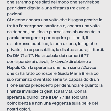
che saranno presidiati nel modo che servirebbe
per ridare dignità a una distanza tra cure e
pazienti.
Ci dicono ancora una volta che bisogna
gestire in
fretta l’emergenza sanitaria
e, ancora una volta
da decenni, politica e giornalismo
abusano della
parola emergenza
per coprire gli illeciti, il
disinteresse pubblico, la corruzione, le logiche
private, l’irresponsabilità, la disattesa cura, i ritardi.
Da DM 71 a 77. Nella cabala dei numeri il 77
corrisponde ai diavoli,
‘è riàvule
direbbero a
Napoli. Con la speranza che non siano
I Diavoli
che ci ha fatto conoscere Guido Maria Brera col
suo romanzo diventato serie tv, caposaldo di un
filone senza precedenti per denunciare quanto la
finanza invisibile ci gestisca la vita. Con la
speranza, quindi, che il DM 77 sia solo una
coincidenza e non una veggenza sulla pelle dei
nostri dolori.