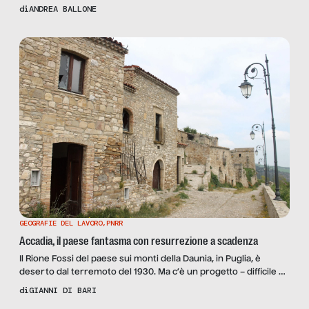
e protocolli. Tra le questioni aperte responsabilità penale, civile
di
ANDREA BALLONE
e privacy.
GEOGRAFIE DEL LAVORO
,
PNRR
Accadia, il paese fantasma con resurrezione a scadenza
Il Rione Fossi del paese sui monti della Daunia, in Puglia, è
deserto dal terremoto del 1930. Ma c’è un progetto – difficile –
per salvarlo. Le opinioni del consulente per le politiche
di
GIANNI DI BARI
comunitarie Fabio Sciannameo e dei sindaci Agostino De Paolis