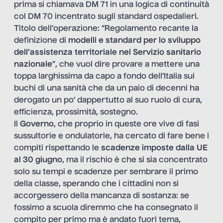
prima si chiamava DM 71 in una logica di continuità
col DM 70 incentrato sugli standard ospedalieri.
Titolo dell’operazione: “Regolamento recante la
definizione di
modelli e standard per lo sviluppo
dell’assistenza territoriale nel Servizio sanitario
nazionale
”, che vuol dire provare a mettere una
toppa larghissima da capo a fondo dell’Italia sui
buchi di una sanità che da un paio di decenni ha
derogato un po’ dappertutto al suo ruolo di cura,
efficienza, prossimità, sostegno.
Il
Governo
, che proprio in queste ore vive di fasi
sussultorie e ondulatorie, ha cercato di fare bene i
compiti rispettando le
scadenze imposte dalla UE
al 30 giugno
, ma il rischio è che si sia concentrato
solo su tempi e scadenze per sembrare il primo
della classe, sperando che i cittadini non si
accorgessero della mancanza di sostanza: se
fossimo a scuola diremmo che ha consegnato il
compito per primo ma è andato fuori tema,