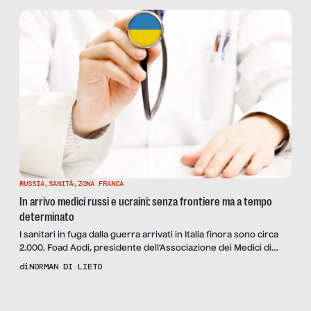
e Raimondo Giallella.
RUSSIA
,
SANITÀ
,
ZONA FRANCA
In arrivo medici russi e ucraini: senza frontiere ma a tempo
determinato
I sanitari in fuga dalla guerra arrivati in Italia finora sono circa
2.000. Foad Aodi, presidente dell’Associazione dei Medici di
origine Straniera in Italia: “Accogliamo medici e infermieri russi
di
NORMAN DI LIETO
e ucraini. Ma per i medici stranieri in Italia la trafila è ancora
complicata, in molti preferiscono il privato. E i sanitari italiani ci
Scopri
il
chiedono aiuto per emigrare”.
Reportage