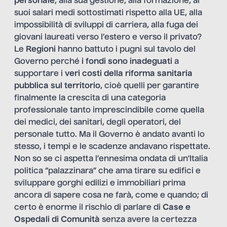
personale
, alla sua gestione, alla formazione, ai
suoi salari medi sottostimati rispetto alla UE, alla
impossibilità di sviluppi di carriera, alla fuga dei
giovani laureati verso l’estero e verso il privato?
Le
Regioni
hanno battuto i pugni sul tavolo del
Governo perché
i fondi sono inadeguati
a
supportare i
veri costi della riforma sanitaria
pubblica sul territorio
, cioè quelli per garantire
finalmente la crescita di una categoria
professionale tanto imprescindibile come quella
dei medici, dei sanitari, degli operatori, del
personale tutto. Ma il Governo è andato avanti lo
stesso, i tempi e le scadenze andavano rispettate.
Non so se ci aspetta l’ennesima ondata di un’Italia
politica “palazzinara” che ama tirare su edifici e
sviluppare gorghi edilizi e immobiliari prima
ancora di sapere cosa ne farà, come e quando; di
certo è enorme il rischio di parlare di
Case e
Ospedali di Comunità
senza avere la certezza