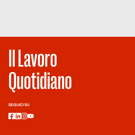
SUA
SANITÀ
PNRR
Il Lavoro
Quotidiano
SEGUICI SU
facebook
linkedin
instagram
youtube