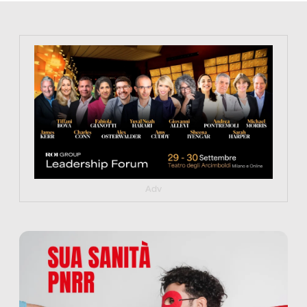
https://tinyurl.com/363fvfm9
Adv