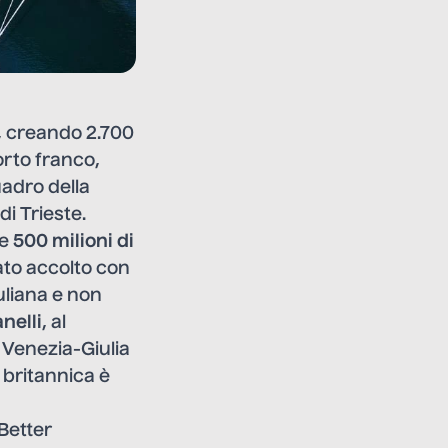
, creando 2.700
orto franco,
uadro della
di Trieste.
re
500 milioni di
ato accolto con
uliana e non
nelli
, al
i Venezia-Giulia
e britannica è
 Better