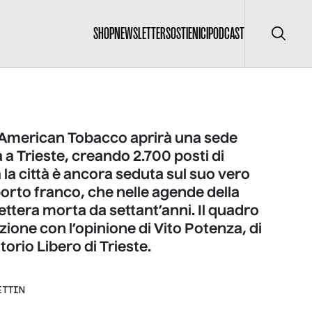
SHOP
NEWSLETTER
SOSTIENICI
PODCAST
Cerca
h American Tobacco aprirà una sede
 a Trieste, creando 2.700 posti di
 la città è ancora seduta sul suo vero
 porto franco, che nelle agende della
 lettera morta da settant’anni. Il quadro
azione con l’opinione di Vito Potenza, di
torio Libero di Trieste.
ETTIN