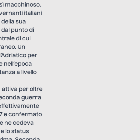
osì macchinoso.
vernanti italiani
 della sua
ì dal punto di
trale di cui
rraneo. Un
l’Adriatico per
e nell’epoca
anza a livello
 attiva per oltre
econda guerra
 effettivamente
47
e confermato
he ne cedeva
e lo status
i Prima, Seconda