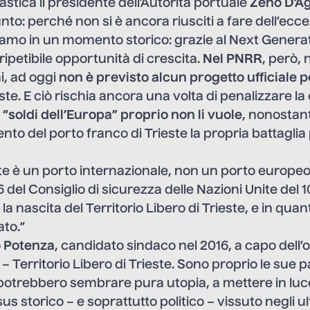
stica il presidente dell’Autorità portuale
Zeno D’A
unto: perché non si è ancora riusciti a fare dell’ec
viamo in un momento storico: grazie al Next Genera
rripetibile opportunità di crescita.
Nel PNRR
, però, 
i, ad oggi
non è previsto alcun progetto ufficiale pe
ste. E ciò rischia ancora una volta di penalizzare la c
 i “soldi dell’Europa” proprio non li vuole
, nonostant
to del porto franco di Trieste la propria battaglia 
ste è un porto internazionale, non un porto europeo
6 del Consiglio di sicurezza delle Nazioni Unite del 
 nascita del Territorio Libero di Trieste, e in quan
to.”
o Potenza
, candidato sindaco nel 2016, a capo del
– Territorio Libero di Trieste. Sono proprio le sue p
potrebbero sembrare pura utopia, a mettere in luc
us storico – e soprattutto politico – vissuto negli ul