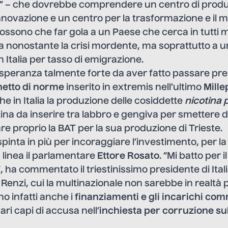
 – che dovrebbe comprendere un centro di produ
innovazione e un centro per la trasformazione e il 
possono che far gola a un Paese che cerca in tutti m
a nonostante la crisi mordente, ma soprattutto a 
n Italia per tasso di emigrazione.
 speranza talmente forte da aver fatto passare pr
etto di norme
inserito in extremis nell’ultimo
Mill
e in Italia la produzione delle cosiddette
nicotina
tina da inserire tra labbro e gengiva per smettere 
re proprio la BAT per la sua produzione di Trieste.
inta in più per incoraggiare l’investimento, per la 
 linea il parlamentare
Ettore Rosato
. “Mi batto per 
”, ha commentato il triestinissimo presidente di Ital
 Renzi, cui la multinazionale non sarebbe in realtà p
no infatti anche i
finanziamenti e gli incarichi com
vari capi di accusa nell’
inchiesta per corruzione su