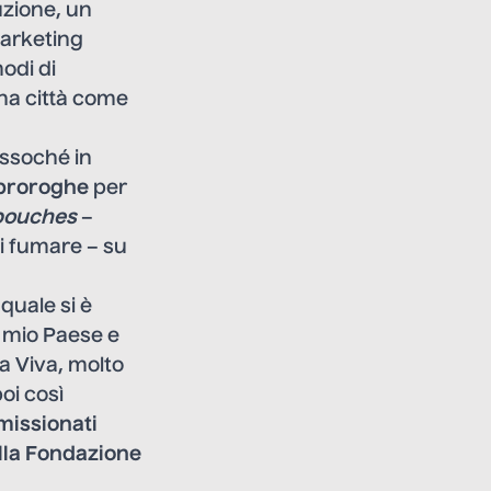
zione, un
marketing
odi di
una città come
essoché in
eproroghe
per
 pouches
–
di fumare – su
quale si è
il mio Paese e
ia Viva, molto
oi così
missionati
lla Fondazione