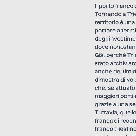
Il porto franco 
Tornando a Tries
territorio è un
portare a term
degli investimen
dove nonostant
Già, perché
Tri
stato archiviato
anche dei timidi
dimostra di vol
che, se attuat
maggiori porti
grazie a una ser
Tuttavia, quello
franca di recen
franco triestino