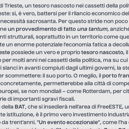
di Trieste, un tesoro nascosto nei cassetti della poli
te: sì, è vero, battersi per il rilancio economico de
a necessità sacrosanta. Per questo stride non poco 
ine
un provvedimento di fatto
una tantum
, anzich
ti strutturali, soprattutto in un territorio come quel
e un enorme potenziale l’economia fatica a decoll
este
possiede un vero e proprio
tesoro nascosto
, 
 per molti anni nei cassetti della politica, ma su cui 
 slanci in avanti compiuti dagli ultimi governi, la s
er scommettere: il suo porto. O meglio, il
porto fra
o concretamente, permetterebbe alla città di compe
 europei, se non mondiali – come Rotterdam, per ci
ie di importanti sgravi fiscali.
 della
BAT
, che si insedierà nell’area di FreeESTE,
te istituzione, è il primo vero investimento industri
 da trent’anni. “
Un evento eccezionale
”, come l’ha 