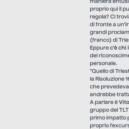
maniera entusia
proprio qui il p
regola? Ci tro
di fronte a un’i
grandi proclam
(franco) di Trie
Eppure
c’è chi
del riconoscimen
personale.
“Quello di Trie
la Risoluzione 1
che prevedeva la
andrebbe tratta
A parlare è
Vit
gruppo del TLT 
primo impatto 
proprio l’excurs