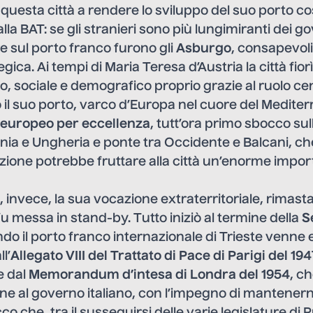
 questa città a rendere lo sviluppo del suo porto c
la BAT: se gli stranieri sono più lungimiranti dei go
re sul porto franco furono gli
Asburgo
, consapevoli
gica. Ai tempi di Maria Teresa d’Austria la città fior
, sociale e demografico proprio grazie al ruolo cen
 il suo porto, varco d’Europa nel cuore del Medite
leuropeo per eccellenza
, tutt’ora primo sbocco sul
ia e Ungheria e ponte tra Occidente e Balcani, ch
azione potrebbe fruttare alla città un’enorme import
, invece, la sua vocazione extraterritoriale, rimasta
fu messa in stand-by. Tutto iniziò al termine della
S
ndo il porto franco internazionale di Trieste venne
l’
Allegato VIII del Trattato di Pace di Parigi del 19
e dal
Memorandum d’intesa di Londra del 1954
, c
ne al governo italiano, con l’impegno di mantenern
co che, tra il susseguirsi delle varie legislature d