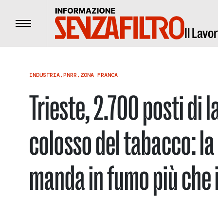
Menu
Il Lavo
INDUSTRIA
,
PNRR
,
ZONA FRANCA
Trieste, 2.700 posti di 
colosso del tabacco: la 
manda in fumo più che 