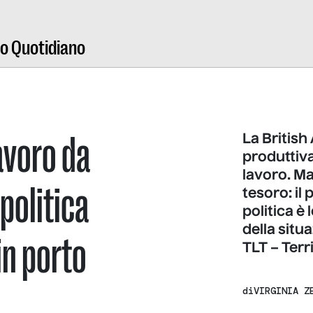
ro Quotidiano
lavoro da
La Britis
produttiva
lavoro. Ma
politica
tesoro: il
politica è
della situ
in porto
TLT – Terri
di
VIRGINIA Z