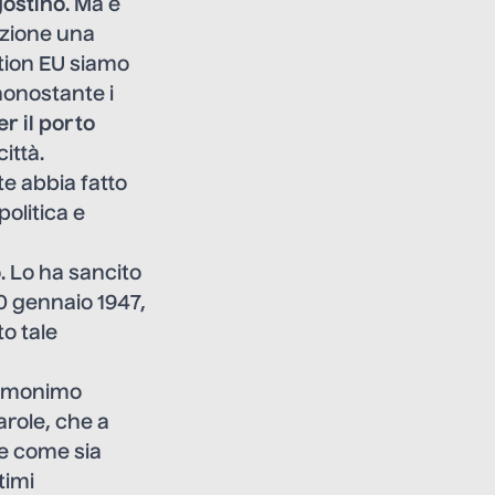
gostino
. Ma è
cezione una
tion EU siamo
nonostante i
r il porto
ittà.
e abbia fatto
politica e
. Lo ha sancito
10 gennaio 1947,
to tale
l’omonimo
arole, che a
e come sia
timi