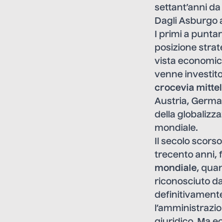
settant’anni da
Dagli Asburgo al
I primi a punta
posizione strate
vista economico
venne investito
crocevia mitte
Austria, German
della globalizz
mondiale.
Il secolo scorso
trecento anni, 
mondiale
, qua
riconosciuto dal
definitivament
l’amministrazio
giuridico. Ma ec