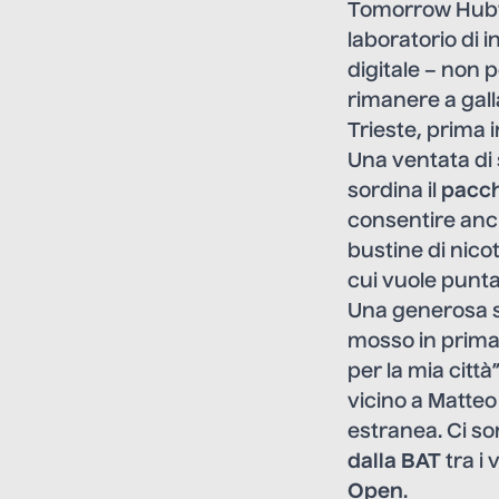
Tomorrow Hub”
laboratorio di 
digitale – non 
rimanere a gall
Trieste, prima i
Una ventata di
sordina il
pacch
consentire anch
bustine di nico
cui vuole punta
Una generosa sp
mosso in prima
per la mia città
vicino a Matteo
estranea. Ci so
dalla BAT
tra i 
Open
.