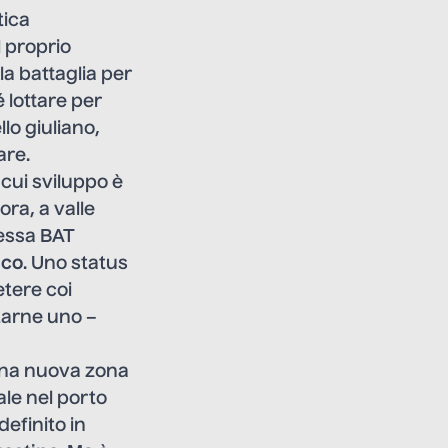
tica
l proprio
la battaglia per
é lottare per
lo giuliano,
are.
il cui sviluppo è
ora, a valle
tessa BAT
nco
. Uno status
tere coi
tarne uno –
 una nuova zona
ale nel porto
definito in