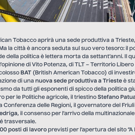
rican Tobacco aprirà una sede produttiva a Trieste
 Ma la città è ancora seduta sul suo vero tesoro: il p
 della politica è lettera morta da settant’anni. Il q
’opinione di Vito Potenza, di TLT – Territorio Libero 
 colosso
BAT
(British American Tobacco) di investi
azione di una
nuova sede produttiva a Trieste
è st
mo da tutti gli esponenti di spicco della politica gi
o per le Politiche agricole, il triestino
Stefano Patua
a Conferenza delle Regioni, il governatore del Friul
edriga
, il consenso per l’arrivo della multinazional
é trasversale.
00 posti di lavoro
previsti per l’apertura del sito “A