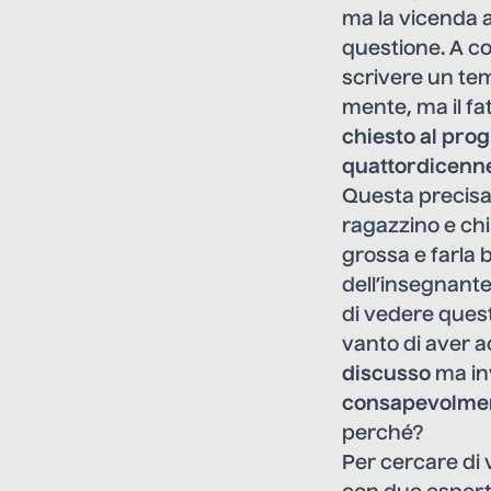
ma la vicenda 
questione. A col
scrivere un tem
mente, ma il fa
chiesto al pro
quattordicenn
Questa precisaz
ragazzino e chi 
grossa e farla 
dell’insegnante
di vedere quest
vanto di aver ac
discusso
ma in
consapevolment
perché?
Per cercare di 