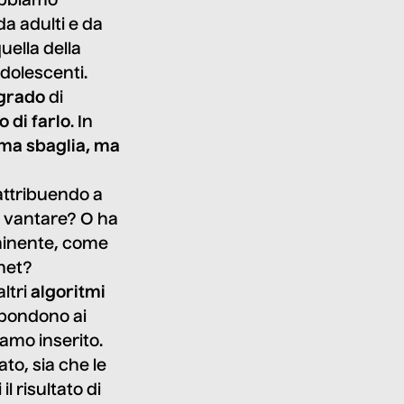
obbiamo
 da adulti e da
ella della
adolescenti.
 grado
di
o di farlo
. In
ma sbaglia, ma
attribuendo a
ò vantare? O ha
minente, come
rnet?
ltri
algoritmi
ispondono ai
amo inserito.
ato, sia che le
 risultato di