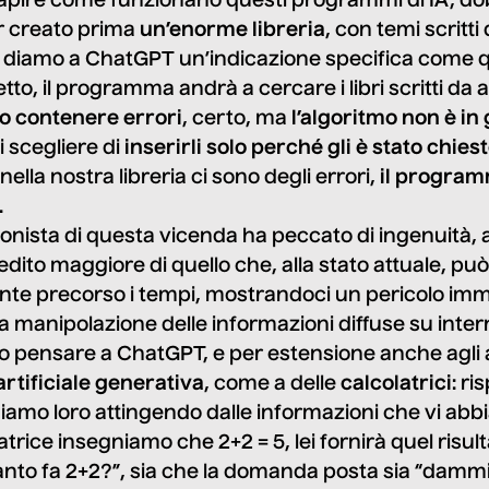
 capire come funzionano questi programmi di IA, d
r creato prima
un’enorme libreria
, con temi scritti
e diamo a ChatGPT un’indicazione specifica come qu
tto, il programma andrà a cercare i libri scritti da 
o contenere errori
, certo, ma
l’algoritmo non è in
i scegliere di
inserirli
solo perché gli è stato chiest
 nella nostra libreria ci sono degli errori,
il program
.
gonista di questa vicenda ha peccato di ingenuità, 
ito maggiore di quello che, alla stato attuale, pu
nte precorso i tempi, mostrandoci un pericolo im
la manipolazione delle informazioni diffuse su inte
 pensare a ChatGPT, e per estensione anche agli a
artificiale generativa
, come a delle
calcolatrici
: r
iamo loro attingendo dalle informazioni che vi abbi
trice insegniamo che 2+2 = 5, lei fornirà quel risult
to fa 2+2?”, sia che la domanda posta sia “dammi il