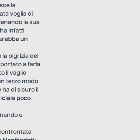
sce la
ata voglia di
llenando la sua
 ha infatti
farebbe un
la pigrizia del
 portato a farla
il vaglio
ò un terzo modo
ha di sicuro il
ficiale poco
egnando e
 confrontata