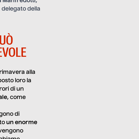
a Manfredotti
,
, delegato della
PUÒ
EVOLE
rimavera alla
osto loro la
ori di un
ale
, come
lgono di
ato
un enorme
i vengono