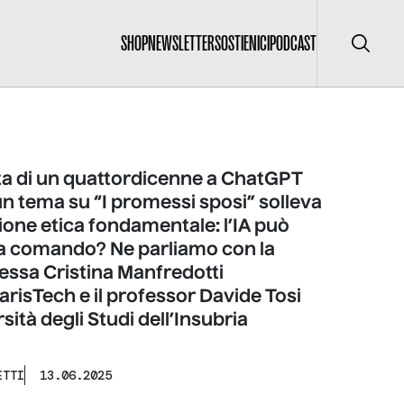
SHOP
NEWSLETTER
SOSTIENICI
PODCAST
Cerca
sta di un quattordicenne a ChatGPT
n tema su “I promessi sposi” solleva
one etica fondamentale: l’IA può
 a comando? Ne parliamo con la
essa Cristina Manfredotti
arisTech e il professor Davide Tosi
sità degli Studi dell’Insubria
ETTI
13.06.2025