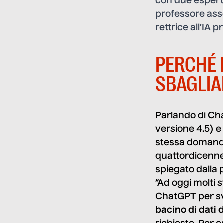
con due esperti 
professore asso
rettrice all’IA p
PERCHÉ L
SBAGLIA
Parlando di Ch
versione 4.5) e
stessa domanda:
quattordicenne
spiegato dalla
“Ad oggi molti s
ChatGPT per svo
bacino di dati 