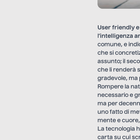
User friendly 
l’
intelligenza a
comune, e indic
che si concreti
assunto; il sec
che li renderà 
gradevole, ma 
Rompere la na
necessario e gr
ma per decenni
uno fatto di met
mente e cuore,
La tecnologia h
carta su cui s