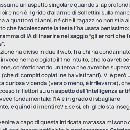
assume un aspetto singolare quando si approfondi
pire non è il grido d’allarme di Schettini sulla manc
a a quattordici anni, né che il ragazzino non stia a
tto che
l’adolescente la testa l’ha usata benissimo
:
gramma di IA
di inserire nel saggio
“
gli errori che 
e
”.
ione ha diviso in due il web, fra chi ha condannato 
invece ne ha elogiato il fine intuito, che lo avrebbe
bene
,
confezionando un tema che avrebbe superato 
 (che di compiti copiati ne ha visti tanti). Vi è per
a curiosa vicenda (vera o meno, è irrilevante), che 
ceso i riflettori su
un aspetto dell’intelligenza arti
vece fondamentale:
l’IA è in grado di sbagliare
e, e quindi di mentire?
E se sì, chi glielo sta ins
venire a capo di questa intricata matassa mi sono