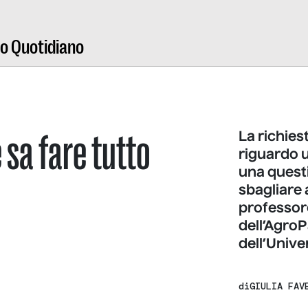
ro Quotidiano
e sa fare tutto
La richie
riguardo u
una questi
sbagliare
professor
dell’AgroP
dell’Univer
di
GIULIA FAV