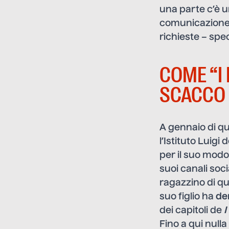
una parte c’è un
comunicazione 
richieste – spe
COME “I
SCACCO L
A gennaio di qu
l’Istituto Luigi
per il suo modo
suoi canali so
ragazzino di qu
suo figlio ha
de
dei capitoli de
I
Fino a qui nulla