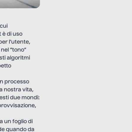
 cui
t è di uso
er l’utente,
 nel “tono”
ti algoritmi
petto
un processo
 nostra vita,
esti due mondi:
mprovvisazione,
 un foglio di
ede quando da