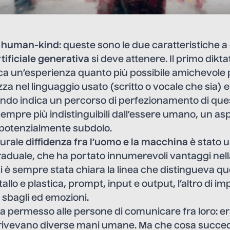
e human-kind
: queste sono le due caratteristiche a
rtificiale generativa
si deve attenere. Il primo dikta
a un’esperienza quanto più possibile amichevole p
zza nel linguaggio usato (scritto o vocale che sia) e
ondo indica un percorso di perfezionamento di ques
sempre più indistinguibili dall’essere umano, un as
potenzialmente subdolo.
turale
diffidenza fra l’uomo e la macchina
è stato 
aduale, che ha portato innumerevoli vantaggi nella
 è sempre stata chiara la linea che distingueva qu
allo e plastica, prompt, input e output, l’altro di i
 sbagli ed emozioni.
a permesso alle persone di comunicare fra loro: era
crivevano diverse mani umane. Ma che cosa succ