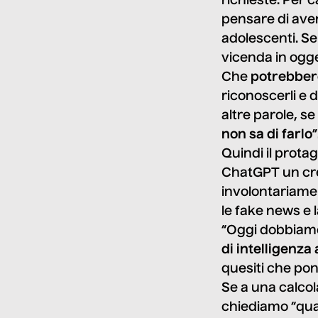
richieste. Per
pensare di ave
adolescenti. S
vicenda in ogge
Che
potrebber
riconoscerli e d
altre parole, se
non sa di farlo
”
Quindi il prota
ChatGPT un cred
involontariame
le fake news e 
“Oggi dobbiamo
di intelligenza 
quesiti che pon
Se a una calcola
chiediamo “quan