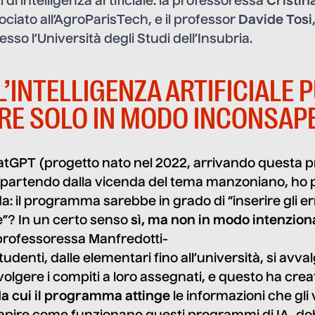
di intelligenza artificiale: la professoressa
Cristin
ciato all’AgroParisTech, e il professor
Davide Tosi
resso l’Università degli Studi dell’Insubria.
’INTELLIGENZA ARTIFICIALE 
RE SOLO IN MODO INCONSAP
atGPT (progetto nato nel 2022, arrivando questa p
 partendo dalla vicenda del tema manzoniano, ho p
 il programma sarebbe in grado di “inserire gli err
”? In un certo senso
sì, ma non in modo intenzion
 professoressa Manfredotti-
tudenti, dalle elementari fino all’università, si avva
lgere i compiti a loro assegnati, e questo ha cre
da cui il programma attinge
le informazioni che gl