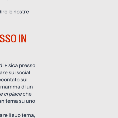
ire le nostre
SSO IN
di Fisica presso
are sui social
ccontato sui
La mamma di un
e ci piace
che
 un tema
su uno
iare il suo tema,