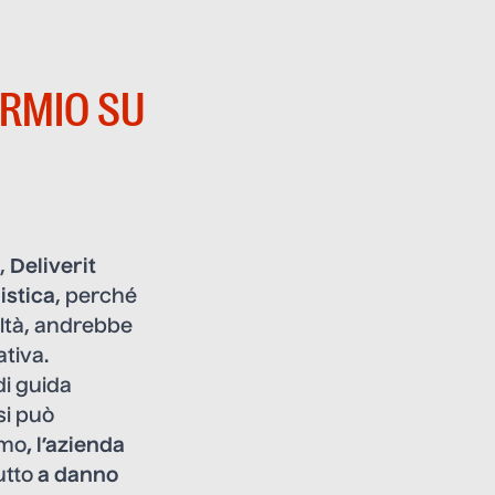
ARMIO SU
a,
Deliverit
istica
, perché
altà, andrebbe
tiva.
 di guida
si può
smo
, l’azienda
utto
a danno