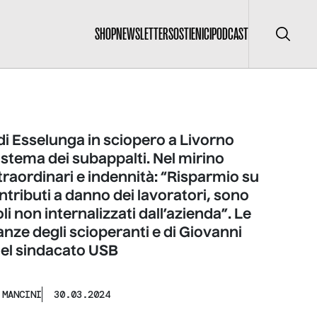
SHOP
NEWSLETTER
SOSTIENICI
PODCAST
Cerca
i di Esselunga in sciopero a Livorno
sistema dei subappalti. Nel mirino
raordinari e indennità: “Risparmio su
ntributi a danno dei lavoratori, sono
oli non internalizzati dall’azienda”. Le
nze degli scioperanti e di Giovanni
del sindacato USB
 MANCINI
30.03.2024