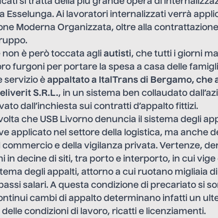
cati si tratta della più grande opera di internalizz
a Esselunga. Ai lavoratori internalizzati verrà appli
ione Moderna Organizzata, oltre alla contrattazione
gruppo.
 non è però toccata agli
autisti
, che tutti i giorni 
oro furgoni per portare la spesa a casa delle famigli
e servizio è
appaltato a ItalTrans di Bergamo, che a
liverit S.R.L.
, in un sistema ben collaudato dall’az
to dall’inchiesta sui contratti d’appalto fittizi.
volta che USB Livorno denuncia il sistema degli appa
ve applicato nel settore della logistica, ma anche de
 commercio e della vigilanza privata. Vertenze, de
 in decine di siti, tra porto e interporto, in cui vig
istema degli appalti, attorno a cui ruotano migliaia d
bassi salari. A questa condizione di precariato si 
continui cambi di appalto determinano infatti un ult
lle condizioni di lavoro, ricatti e licenziamenti.