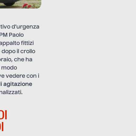
ntivo d’urgenza
 PM Paolo
ppalto fittizi
dopo il crollo
raio, che ha
in modo
ve vedere con i
di agitazione
alizzati.
DI
I