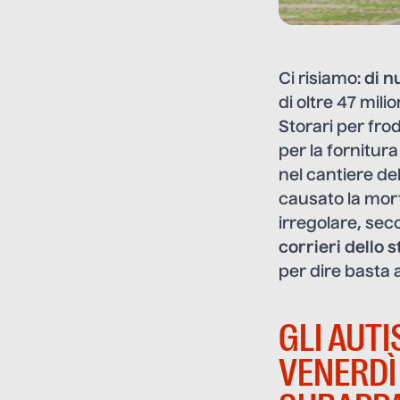
Ci risiamo:
di n
di oltre 47 mili
Storari per frode
per la fornitura
nel cantiere de
causato la mort
irregolare, sec
corrieri dello 
per dire basta 
GLI AUT
VENERDÌ