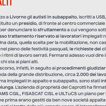
LTI
rzo a
Livorno
gli
autisti in subappalto
, iscritti a US
tituito un
presidio
, di fronte al centro commerciale
 per denunciare lo
sfruttamento
a cui vengono sott
sso trattamento riservato ai lavoratori
impiegati ne
Una data, quella scelta per la mobilitazione, non cas
, nel pieno delle festività pasquali,
le richieste dei c
 i ritmi di lavoro serrati. Fermarsi adesso vuol dire 
hi sta ai piani alti.
scorso, infatti, in seguito ai
procedimenti giudiziar
enda della grande distribuzione, circa
2.000 dei lavo
ima impiegati in appalto e subappalto, sono stati
in
elunga
. L’azienda di proprietà dei Caprotti ha firmat
AMS CGIL, FISASCAT CISL e UILTuCS un piano per 
che prima erano gestiti da ben nove società appaltat