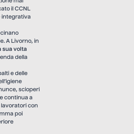
azione mai
cato il CCNL
 integrativa
macinano
e. A Livorno, in
 sua volta
ienda della
lti e delle
ll’igiene
nunce, scioperi
e e continua a
i lavoratori con
somma poi
eriore