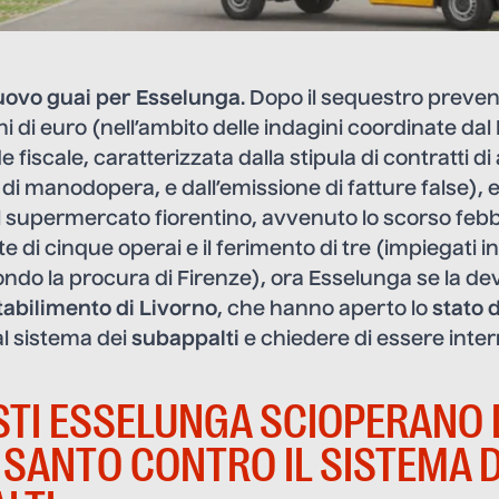
uovo guai per Esselunga
. Dopo il sequestro preve
oni di euro (nell’ambito delle
indagini
coordinate dal
 fiscale, caratterizzata dalla stipula di contratti di a
 di manodopera, e dall’emissione di fatture false), e 
l supermercato fiorentino, avvenuto lo scorso febb
e di cinque operai e il ferimento di tre (impiegati 
ondo la procura di Firenze), ora Esselunga se la de
stabilimento di Livorno
, che hanno aperto lo
stato 
al sistema dei
subappalti
e chiedere di essere intern
ISTI ESSELUNGA SCIOPERANO 
 SANTO CONTRO IL SISTEMA D