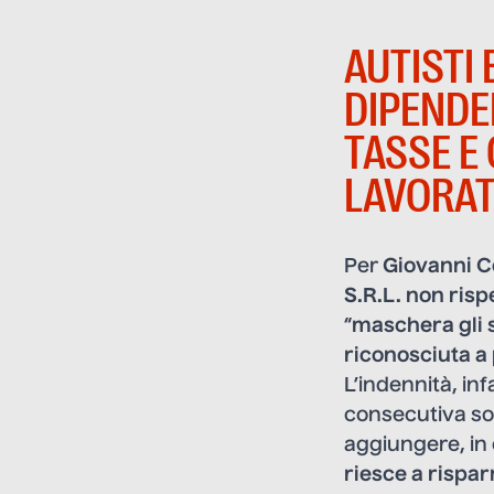
AUTISTI
DIPENDE
TASSE E
LAVORAT
Per
Giovanni C
S.R.L. non risp
“
maschera gli s
riconosciuta a
L’indennità, inf
consecutiva sop
aggiungere, in
riesce a rispar