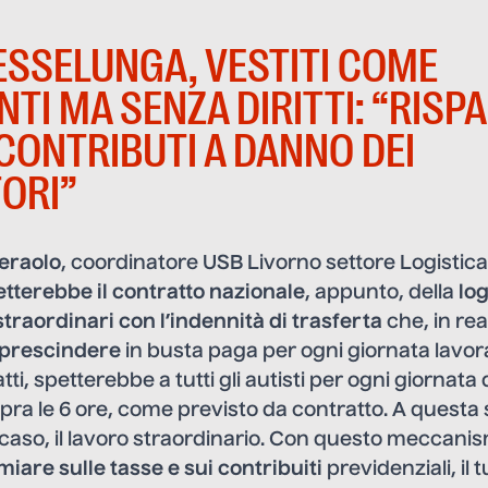
 ESSELUNGA, VESTITI COME
NTI MA SENZA DIRITTI: “RISP
 CONTRIBUTI A DANNO DEI
ORI”
eraolo
, coordinatore USB Livorno settore Logistic
etterebbe il contratto nazionale
, appunto, della
log
traordinari con l’indennità di trasferta
che, in re
 prescindere
in busta paga per ogni giornata lavora
atti, spetterebbe a tutti gli autisti per ogni giornata
ra le 6 ore, come previsto da contratto. A questa 
 caso, il lavoro straordinario. Con questo meccani
miare sulle tasse e sui contribuiti
previdenziali, il t