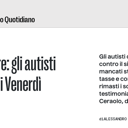
ro Quotidiano
: gli autisti
Gli autist
contro il 
mancati st
i Venerdì
tasse e co
rimasti i s
testimonia
Ceraolo, 
di
ALESSANDRO