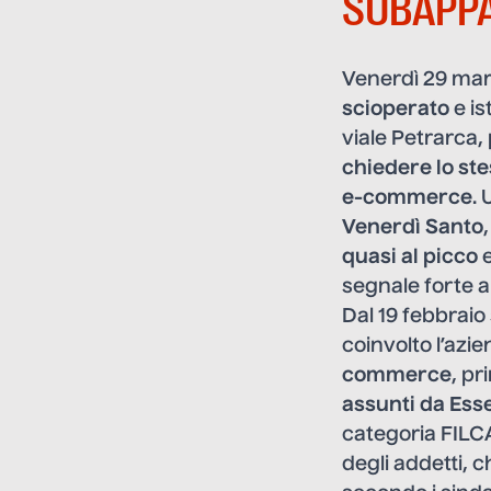
SUBAPPA
Venerdì 29 ma
scioperato
e is
viale Petrarca,
chiedere lo ste
e-commerce
. 
Venerdì Santo
quasi al picco
e
segnale forte a c
Dal 19 febbraio 
coinvolto l’azi
commerce
, pr
assunti da Ess
categoria FILC
degli addetti, 