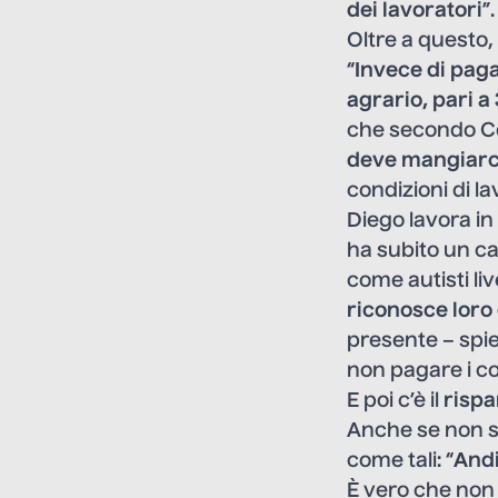
dei lavoratori
”.
Oltre a questo, 
“
Invece di paga
agrario, pari a
che secondo Cer
deve mangiarc
condizioni di la
Diego lavora in
ha subito un ca
come autisti liv
riconosce loro 
presente – spi
non pagare i co
E poi c’è il
rispa
Anche se non so
come tali: “
Andi
È vero che non 