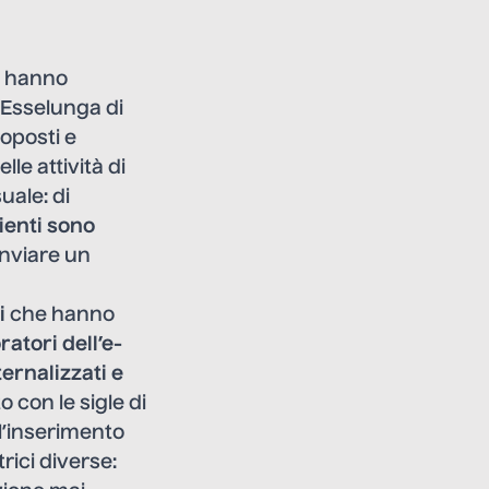
B, hanno
 Esselunga di
oposti e
lle attività di
uale: di
lienti sono
inviare un
i
che hanno
ratori dell’e-
ternalizzati e
o con le sigle di
l’inserimento
rici diverse: