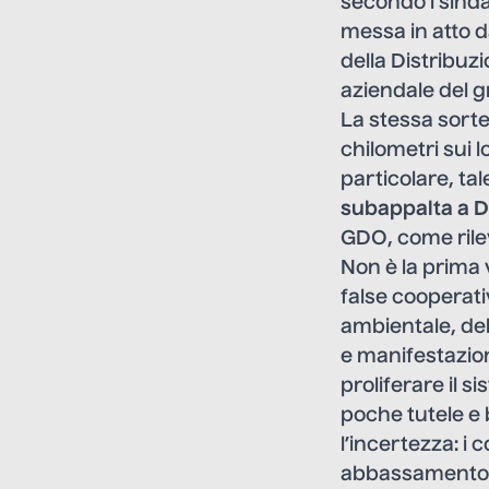
secondo i sinda
messa in atto d
della Distribuz
aziendale del 
La stessa sorte
chilometri sui l
particolare, tal
subappalta a De
GDO, come rileva
Non è la prima 
false cooperati
ambientale, del
e manifestazioni
proliferare il s
poche tutele e 
l’incertezza: i 
abbassamento de