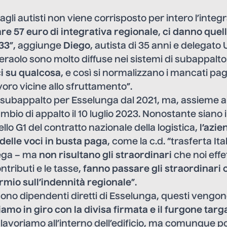
agli autisti non viene corrisposto per intero l’integ
re 57 euro di integrativa regionale
,
ci danno quell
 33
”, aggiunge
Diego
, autista di 35 anni e delegato
aolo sono molto diffuse nei sistemi di subappalto:
i su qualcosa
, e così si normalizzano i mancati pa
voro vicine allo sfruttamento”.
 subappalto per Esselunga dal 2021, ma, assieme ai
mbio di appalto il 10 luglio 2023. Nonostante siano i
ello G1 del contratto nazionale della logistica,
l’azi
delle voci in busta paga
, come la c.d. “trasferta Ita
ega – ma
non risultano gli straordinari
che noi effe
ntributi e le tasse,
fanno passare gli straordinari
rmio sull’indennità regionale
”.
no dipendenti diretti di Esselunga, questi vengon
amo in giro con la divisa firmata e il furgone tar
lavoriamo all’interno dell’edificio, ma comunque por