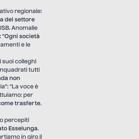
rativo regionale:
a del settore
 USB. Anomalie
 “
Ogni società
gamenti e le
 suoi colleghi
nquadrati tutti
enda non
lia”: “La voce è
ttuiamo: per
 come trasferte
.
o percepiti
gato Esselunga
.
tiamo in giro il