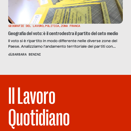
GEOGRAFIE DEL LAVORO
,
POLITICA
,
ZONA FRANCA
Geografia del voto: è il centrodestra il partito del ceto medio
Il voto si è ripartito in modo differente nelle diverse zone del
Paese. Analizziamo l’andamento territoriale dei partiti con
Michele Raitano, professore di Politica economica alla Sapienza:
di
BARBARA BENINI
“Le politiche del centrodestra accentueranno le
disuguaglianze”.
Il Lavoro
Quotidiano