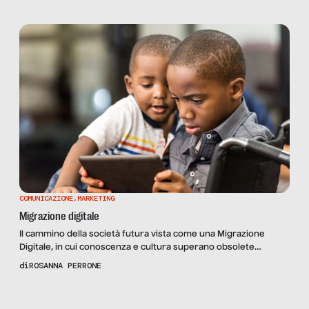
piattaforma di sharing economy, nata nel 2008 per permettere
ai privati di condividere degli spazi casalinghi a un ospite,
metterà a disposizione della Liguria […]
COMUNICAZIONE
,
MARKETING
Migrazione digitale
Il cammino della società futura vista come una Migrazione
Digitale, in cui conoscenza e cultura superano obsolete
posizioni di disintegrazione e razze.
di
ROSANNA PERRONE
Scopri
il
Reportage