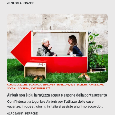
assessment del workstream, definito un forte committment
di
NICOLA GRANDE
per efficientare tutto il processo di execution, in modo da
implementare dei nuovi KPI, on time per il kick-off del FY 2018.
Sei qui perché […]
COMUNICAZIONE
,
ECONOMIA
,
EMPLOYER BRANDING
,
GIG ECONOMY
,
MARKETING
,
SOCIAL
,
SOCIETÀ
,
SOSTENIBILITÀ
Airbnb non è più la ragazza acqua e sapone della porta accanto
Con l’intesa tra Liguria e Airbnb per l’utilizzo delle case
vacanze, in questi giorni, in Italia si assiste al primo accordo
commerciale con l’app che ha fatto più discutere nel 2016. La
di
ROSANNA PERRONE