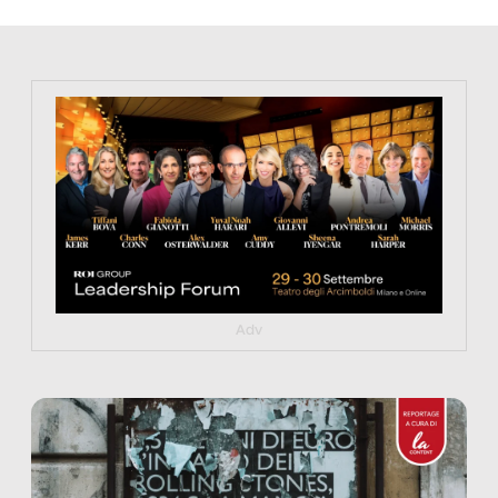
https://tinyurl.com/363fvfm9
Adv