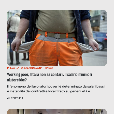
quanto sia maltrattato in busta paga o in fattura il lavoro degli
italiani e quanto servirebbe al più presto esercitarsi a
cambiare, allenarsi a vedere […]
PRECARIATO
,
SALARIO
,
ZONA FRANCA
Working poor, l’Italia non sa contarli. Il salario minimo li
aiuterebbe?
Il fenomeno dei lavoratori poveri è determinato da salari bassi
e instabilità dei contratti e localizzato su generi, età e
geografie. L’Italia e l’Europa interpretano in maniera parziale i
di
TORTUGA
dati che li riguardano; risolvere la loro situazione richiede
interventi strutturali sulle politiche del lavoro.