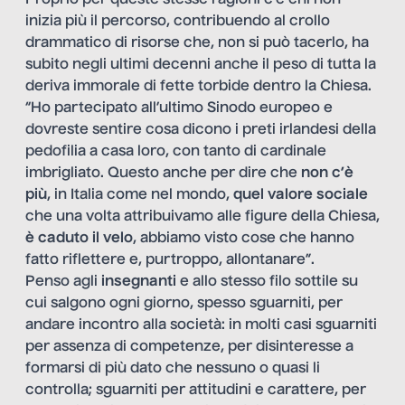
Proprio per queste stesse ragioni c’è chi non
inizia più il percorso, contribuendo al crollo
drammatico di risorse che, non si può tacerlo, ha
subito negli ultimi decenni anche il peso di tutta la
deriva immorale di fette torbide dentro la Chiesa.
“Ho partecipato all’ultimo Sinodo europeo e
dovreste sentire cosa dicono i preti irlandesi della
pedofilia a casa loro, con tanto di cardinale
imbrigliato. Questo anche per dire che
non c’è
più
, in Italia come nel mondo,
quel valore sociale
che una volta attribuivamo alle figure della Chiesa,
è caduto il velo
, abbiamo visto cose che hanno
fatto riflettere e, purtroppo, allontanare”.
Penso agli
insegnanti
e allo stesso filo sottile su
cui salgono ogni giorno, spesso sguarniti, per
andare incontro alla società: in molti casi sguarniti
per assenza di competenze, per disinteresse a
formarsi di più dato che nessuno o quasi li
controlla; sguarniti per attitudini e carattere, per