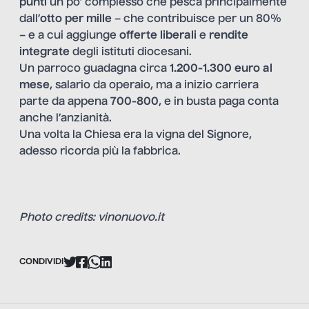
punti
un po’ complesso che pesca principalmente
dall’
otto per mille
– che contribuisce per un 80%
– e a cui aggiunge
offerte liberali
e
rendite
integrate
degli istituti diocesani.
Un parroco guadagna circa
1.200-1.300 euro al
mese
, salario da operaio, ma a inizio carriera
parte da appena
700-800
, e in busta paga conta
anche l’anzianità.
Una volta la Chiesa era la vigna del Signore,
adesso ricorda più la fabbrica.
Photo credits: vinonuovo.it
CONDIVIDI