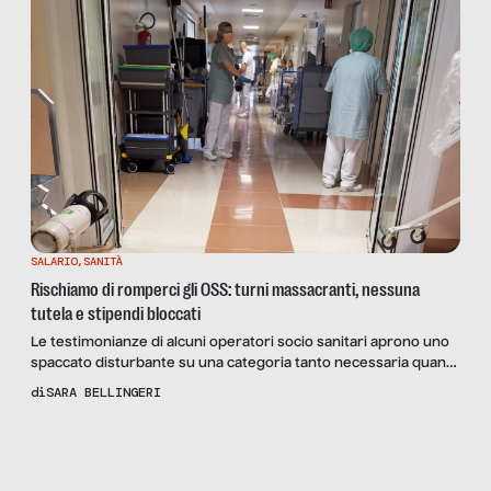
SALARIO
,
SANITÀ
Rischiamo di romperci gli OSS: turni massacranti, nessuna
tutela e stipendi bloccati
Le testimonianze di alcuni operatori socio sanitari aprono uno
spaccato disturbante su una categoria tanto necessaria quanto
data per scontata.
di
SARA BELLINGERI
Scopri
il
Reportage
DOVE
MANCANO I