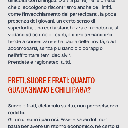
difficoltà con la lingua. D’altra parte, nelle chiese
che ci accolgono riscontriamo anche dei limiti,
come l’
invecchiamento dei partecipanti
, la poca
presenza dei giovani, un certo senso di
superiorità, una certa stanchezza e monotonia, si
vedano ad esempio i canti,
il clero anziano che
tende a conservare
e ha paura delle novità, o ad
accomodarsi, senza più slancio o coraggio
nell’affrontare temi decisivi”.
Prendete e ragionateci tutti.
PRETI, SUORE E FRATI: QUANTO
GUADAGNANO E CHI LI PAGA?
Suore
e
frati
, diciamolo subito,
non percepiscono
reddito
.
Gli unici sono i parroci
. Essere sacerdoti non
basta per avere un ritorno economico, né certo si