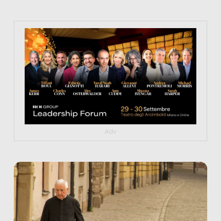
https://tinyurl.com/363fvfm9
Adv