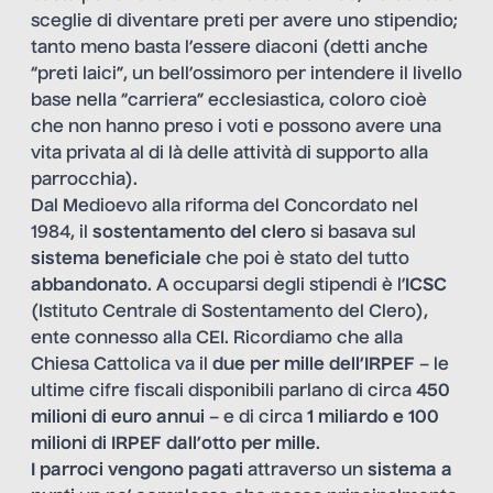
sceglie di diventare preti per avere uno stipendio;
tanto meno basta l’essere diaconi (detti anche
“preti laici”, un bell’ossimoro per intendere il livello
base nella “carriera” ecclesiastica, coloro cioè
che non hanno preso i voti e possono avere una
vita privata al di là delle attività di supporto alla
parrocchia).
Dal Medioevo alla riforma del Concordato nel
1984, il
sostentamento del clero
si basava sul
sistema beneficiale
che poi è stato del tutto
abbandonato
. A occuparsi degli stipendi è l’
ICSC
(Istituto Centrale di Sostentamento del Clero),
ente connesso alla CEI. Ricordiamo che alla
Chiesa Cattolica va il
due per mille dell’IRPEF
– le
ultime cifre fiscali disponibili parlano di circa
450
milioni di euro annui
– e di circa
1 miliardo e 100
milioni di IRPEF dall’otto per mille
.
I parroci vengono pagati
attraverso un
sistema a