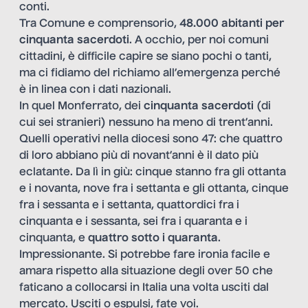
conti.
Tra Comune e comprensorio,
48.000 abitanti per
cinquanta sacerdoti
. A occhio, per noi comuni
cittadini, è difficile capire se siano pochi o tanti,
ma ci fidiamo del richiamo all’emergenza perché
è in linea con i dati nazionali.
In quel Monferrato, dei
cinquanta sacerdoti
(di
cui sei stranieri) nessuno ha meno di trent’anni.
Quelli operativi nella diocesi sono 47: che quattro
di loro abbiano più di novant’anni è il dato più
eclatante. Da lì in giù: cinque stanno fra gli ottanta
e i novanta, nove fra i settanta e gli ottanta, cinque
fra i sessanta e i settanta, quattordici fra i
cinquanta e i sessanta, sei fra i quaranta e i
cinquanta, e
quattro sotto i quaranta
.
Impressionante. Si potrebbe fare ironia facile e
amara rispetto alla situazione degli over 50 che
faticano a collocarsi in Italia una volta usciti dal
mercato. Usciti o espulsi, fate voi.