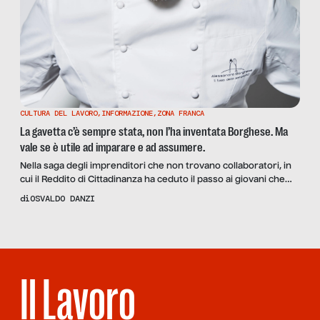
CULTURA DEL LAVORO
,
INFORMAZIONE
,
ZONA FRANCA
La gavetta c’è sempre stata, non l’ha inventata Borghese. Ma
vale se è utile ad imparare e ad assumere.
Nella saga degli imprenditori che non trovano collaboratori, in
cui il Reddito di Cittadinanza ha ceduto il passo ai giovani che
non vogliono fare la gavetta, la vera sorpresa sono stati i
di
OSVALDO DANZI
giornali(sti)
Il Lavoro