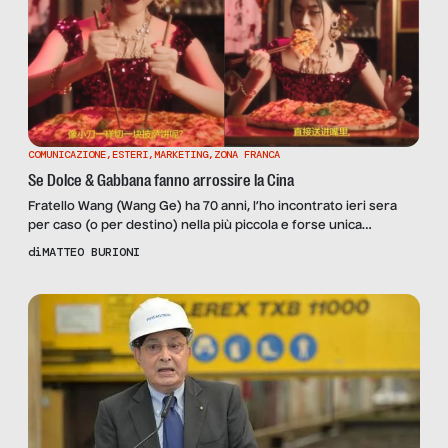
COMUNICAZIONE
,
ESTERI
,
MARKETING
,
ZONA FRANCA
Se Dolce & Gabbana fanno arrossire la Cina
Fratello Wang (Wang Ge) ha 70 anni, l’ho incontrato ieri sera
per caso (o per destino) nella più piccola e forse unica
autentica spaghetteria dello Shaanxi rimasta nella zona di
di
MATTEO BURIONI
WangFujin, centro pulsante dello shopping pechinese. Wang è
corpulento, con la faccia rotonda e gli occhi serrati somiglia ad
una sorta di Bud Spencer cinese. Dopo […]