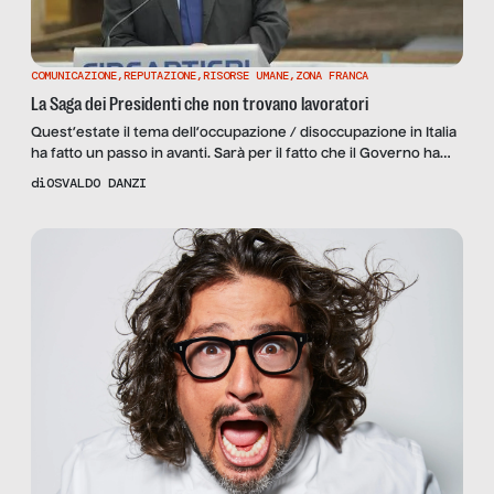
COMUNICAZIONE
,
REPUTAZIONE
,
RISORSE UMANE
,
ZONA FRANCA
La Saga dei Presidenti che non trovano lavoratori
Quest’estate il tema dell’occupazione / disoccupazione in Italia
ha fatto un passo in avanti. Sarà per il fatto che il Governo ha
annunciato di aver eliminato la povertà grazie all’introduzione
di
OSVALDO DANZI
del Reddito di Cittadinanza, sarà che 2980 luminari della
ricollocazione hanno già trovato una sistemazione a tempo
determinato grazie alla quale troveranno a loro volta […]