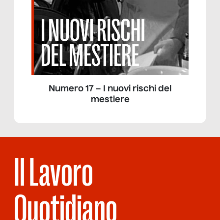
Numero 17 – I nuovi rischi del
mestiere
Il Lavoro
Quotidiano