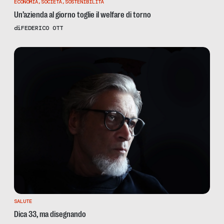
ECONOMIA
,
SOCIETÀ
,
SOSTENIBILITÀ
Un’azienda al giorno toglie il welfare di torno
di
FEDERICO OTT
SALUTE
Dica 33, ma disegnando