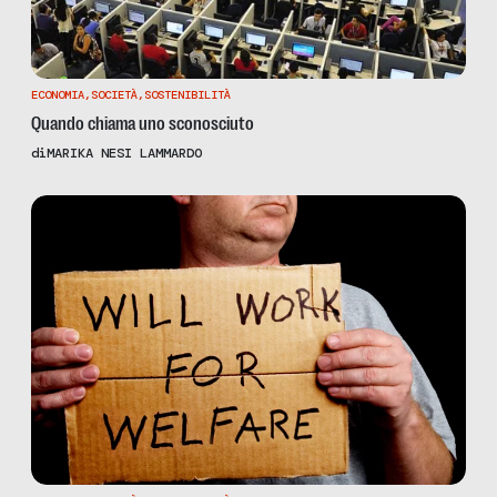
ECONOMIA
,
SOCIETÀ
,
SOSTENIBILITÀ
Quando chiama uno sconosciuto
di
MARIKA NESI LAMMARDO