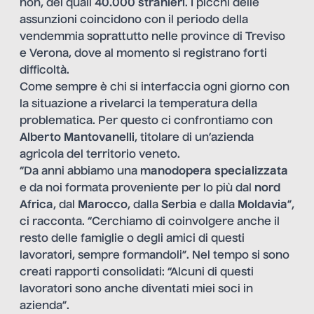
non, dei quali
40.000 stranieri
. I picchi delle
assunzioni coincidono con il periodo della
vendemmia soprattutto nelle province di Treviso
e Verona, dove al momento si registrano forti
difficoltà.
Come sempre è chi si interfaccia ogni giorno con
la situazione a rivelarci la temperatura della
problematica. Per questo ci confrontiamo con
Alberto Mantovanelli
, titolare di un’azienda
agricola del territorio veneto.
“Da anni abbiamo una
manodopera specializzata
e da noi formata proveniente per lo più dal
nord
Africa
, dal
Marocco
, dalla
Serbia
e dalla
Moldavia
”,
ci racconta. “Cerchiamo di coinvolgere anche il
resto delle famiglie o degli amici di questi
lavoratori, sempre formandoli”. Nel tempo si sono
creati rapporti consolidati: “Alcuni di questi
lavoratori sono anche diventati miei soci in
azienda”.