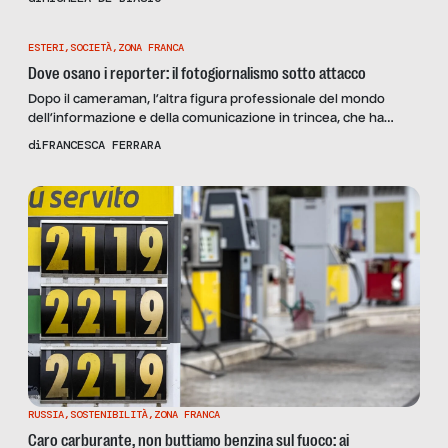
strategica per PNRR e Next Generation EU.
ESTERI
,
SOCIETÀ
,
ZONA FRANCA
Dove osano i reporter: il fotogiornalismo sotto attacco
Dopo il cameraman, l’altra figura professionale del mondo
dell’informazione e della comunicazione in trincea, che ha
combattuto con le problematiche dovute alla pandemia da
di
FRANCESCA FERRARA
COVID-19, è quella dei fotoreporter. I fotogiornalisti, al pari
degli operatori di ripresa, si sono trovati a fronteggiare
maggiori criticità sul campo: dalle misure di sicurezza che in
qualche modo restringono […]
RUSSIA
,
SOSTENIBILITÀ
,
ZONA FRANCA
Caro carburante, non buttiamo benzina sul fuoco: ai