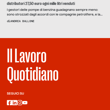
distributori 27,50 euro ogni mille litri venduti
I gestori delle pompe di benzina guadagnano sempre meno:
sono strozzati dagli accordi con le compagnie petrolifere, e la
crisi dei carburanti accelera il crollo di una situazione precaria
di
ANDREA BALLONE
già da anni. I sindacati sono divisi tra la necessità di rivedere gli
accordi e lo strapotere dei fornitori: l’opinione di Alessandro
Zavalloni, della FE.G.I.C.A. CISL, e di Pinello Balia, presidente
ANGAC.
Il Lavoro
Quotidiano
SEGUICI SU
facebook
linkedin
instagram
youtube