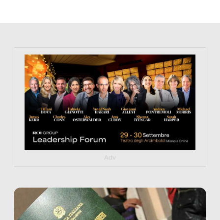
https://tinyurl.com/363fvfm9
Adv