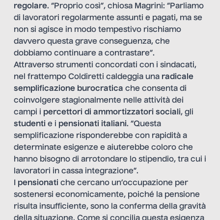
regolare
. “Proprio così”, chiosa Magrini: “Parliamo
di lavoratori regolarmente assunti e pagati, ma se
non si agisce in modo tempestivo rischiamo
davvero questa grave conseguenza, che
dobbiamo continuare a contrastare”.
Attraverso strumenti concordati con i sindacati,
nel frattempo Coldiretti caldeggia una
radicale
semplificazione burocratica
che consenta di
coinvolgere stagionalmente nelle attività dei
campi i
percettori di ammortizzatori sociali
, gli
studenti
e i
pensionati italiani
. “Questa
semplificazione risponderebbe con rapidità a
determinate esigenze e aiuterebbe coloro che
hanno bisogno di arrotondare lo stipendio, tra cui i
lavoratori in cassa integrazione”.
I
pensionati
che cercano un’occupazione per
sostenersi economicamente, poiché la pensione
risulta insufficiente, sono la conferma della gravità
della situazione. Come si concilia questa esigenza