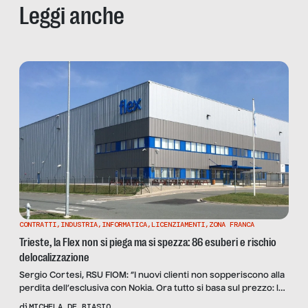
Leggi anche
CONTRATTI
,
INDUSTRIA
,
INFORMATICA
,
LICENZIAMENTI
,
ZONA FRANCA
Trieste, la Flex non si piega ma si spezza: 86 esuberi e rischio
delocalizzazione
Sergio Cortesi, RSU FIOM: “I nuovi clienti non sopperiscono alla
perdita dell’esclusiva con Nokia. Ora tutto si basa sul prezzo: la
produzione si sposterà nei Paesi low cost”. Ma l’azienda è
di
MICHELA DE BIASIO