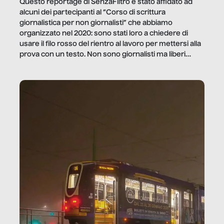
Questo reportage di SenzaFiltro è stato affidato ad
alcuni dei partecipanti al “Corso di scrittura
giornalistica per non giornalisti” che abbiamo
organizzato nel 2020: sono stati loro a chiedere di
usare il filo rosso del rientro al lavoro per mettersi alla
prova con un testo. Non sono giornalisti ma liberi
professionisti e persone d’azienda che ci […]