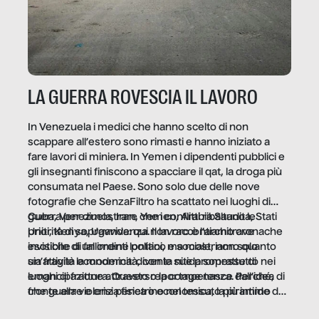
LA GUERRA ROVESCIA IL LAVORO
In Venezuela i medici che hanno scelto di non
scappare all’estero sono rimasti e hanno iniziato a
fare lavori di miniera. In Yemen i dipendenti pubblici e
gli insegnanti finiscono a spacciare il qat, la droga più
consumata nel Paese. Sono solo due delle nove
fotografie che SenzaFiltro ha scattato nei luoghi di
guerra per dimostrare che i conflitti ribaltano le
Cuba, Venezuela, Iran, Yemen, Arabia Saudita, Stati
priorità di sopravvivenza. Il lavoro è l’architrave
Uniti, Kenya, Uganda: qui non raccontiamo cronache
invisibile di un ordine politico e sociale, non solo
esotiche di fallimenti lontani, ma mostriamo quanto
un’attività economica: diventa nitida soprattutto nei
sia fragile la modernità, con le sue promesse di
luoghi di frattura. Questo reportage nasce dall’idea
emancipazione attraverso la competenza. Perché, di
che guerre e crisi penetrino nel tessuto più intimo
fronte alla violenza fisica o economica, la piramide del
delle società per alterarne le molecole professionali –
lavoro rovescia la sua gravità.