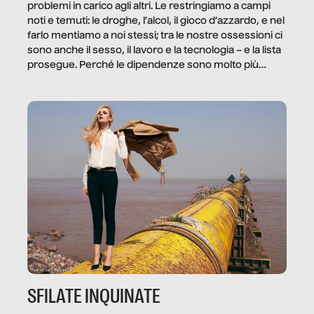
problemi in carico agli altri. Le restringiamo a campi
noti e temuti: le droghe, l’alcol, il gioco d’azzardo, e nel
farlo mentiamo a noi stessi; tra le nostre ossessioni ci
sono anche il sesso, il lavoro e la tecnologia – e la lista
prosegue. Perché le dipendenze sono molto più
diffuse e subdole di quanto saremmo disposti ad
ammettere, e per ogni vittima c’è qualcuno che ne
trae un guadagno. In questo reportage vediamo
quale e come.
SFILATE INQUINATE