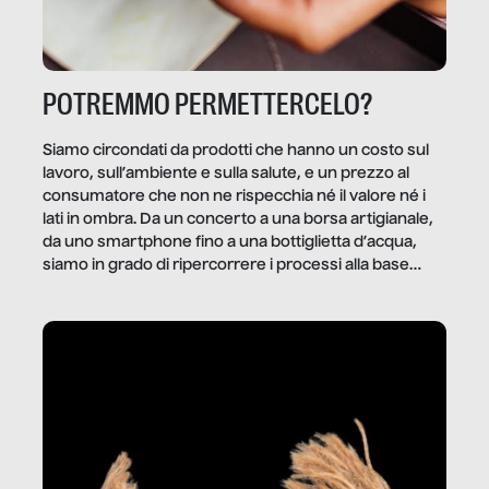
POTREMMO PERMETTERCELO?
Siamo circondati da prodotti che hanno un costo sul
lavoro, sull’ambiente e sulla salute, e un prezzo al
consumatore che non ne rispecchia né il valore né i
lati in ombra. Da un concerto a una borsa artigianale,
da uno smartphone fino a una bottiglietta d’acqua,
siamo in grado di ripercorrere i processi alla base
della produzione di ciò che diamo per scontato?
Questo reportage è un viaggio nel lavoro invisibile
dietro gli oggetti e i servizi che fanno la nostra vita
quotidiana.