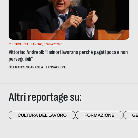
CULTURA DEL LAVORO
,
FORMAZIONE
Vittorino Andreoli: “I minori lavorano perché pagati poco e non
perseguibili”
di
FRANCESCAPAOLA IANNACCONE
Altri reportage su:
CULTURA DEL LAVORO
FORMAZIONE
GE