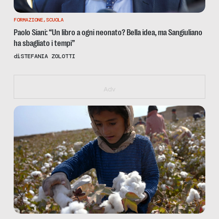
FORMAZIONE
,
SCUOLA
Paolo Siani: “Un libro a ogni neonato? Bella idea, ma Sangiuliano
ha sbagliato i tempi”
di
STEFANIA ZOLOTTI
https://iallavoro.eventbrite.it
Adv