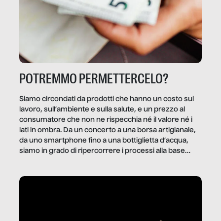
POTREMMO PERMETTERCELO?
Siamo circondati da prodotti che hanno un costo sul
lavoro, sull’ambiente e sulla salute, e un prezzo al
consumatore che non ne rispecchia né il valore né i
lati in ombra. Da un concerto a una borsa artigianale,
da uno smartphone fino a una bottiglietta d’acqua,
siamo in grado di ripercorrere i processi alla base
della produzione di ciò che diamo per scontato?
Questo reportage è un viaggio nel lavoro invisibile
dietro gli oggetti e i servizi che fanno la nostra vita
quotidiana.