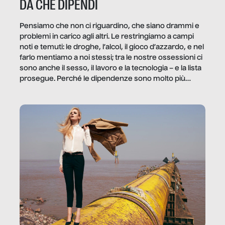
DA CHE DIPENDI
Pensiamo che non ci riguardino, che siano drammi e
problemi in carico agli altri. Le restringiamo a campi
noti e temuti: le droghe, l’alcol, il gioco d’azzardo, e nel
farlo mentiamo a noi stessi; tra le nostre ossessioni ci
sono anche il sesso, il lavoro e la tecnologia – e la lista
prosegue. Perché le dipendenze sono molto più
diffuse e subdole di quanto saremmo disposti ad
ammettere, e per ogni vittima c’è qualcuno che ne
trae un guadagno. In questo reportage vediamo
quale e come.