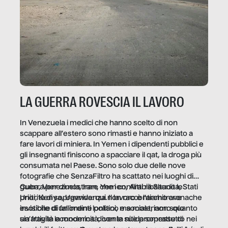
LA GUERRA ROVESCIA IL LAVORO
In Venezuela i medici che hanno scelto di non
scappare all’estero sono rimasti e hanno iniziato a
fare lavori di miniera. In Yemen i dipendenti pubblici e
gli insegnanti finiscono a spacciare il qat, la droga più
consumata nel Paese. Sono solo due delle nove
fotografie che SenzaFiltro ha scattato nei luoghi di
guerra per dimostrare che i conflitti ribaltano le
Cuba, Venezuela, Iran, Yemen, Arabia Saudita, Stati
priorità di sopravvivenza. Il lavoro è l’architrave
Uniti, Kenya, Uganda: qui non raccontiamo cronache
invisibile di un ordine politico e sociale, non solo
esotiche di fallimenti lontani, ma mostriamo quanto
un’attività economica: diventa nitida soprattutto nei
sia fragile la modernità, con le sue promesse di