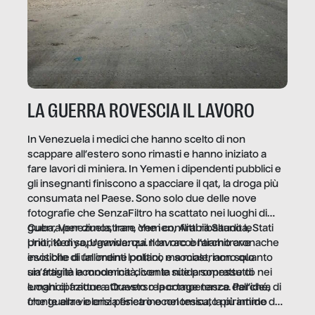
LA GUERRA ROVESCIA IL LAVORO
In Venezuela i medici che hanno scelto di non
scappare all’estero sono rimasti e hanno iniziato a
fare lavori di miniera. In Yemen i dipendenti pubblici e
gli insegnanti finiscono a spacciare il qat, la droga più
consumata nel Paese. Sono solo due delle nove
fotografie che SenzaFiltro ha scattato nei luoghi di
guerra per dimostrare che i conflitti ribaltano le
Cuba, Venezuela, Iran, Yemen, Arabia Saudita, Stati
priorità di sopravvivenza. Il lavoro è l’architrave
Uniti, Kenya, Uganda: qui non raccontiamo cronache
invisibile di un ordine politico e sociale, non solo
esotiche di fallimenti lontani, ma mostriamo quanto
un’attività economica: diventa nitida soprattutto nei
sia fragile la modernità, con le sue promesse di
luoghi di frattura. Questo reportage nasce dall’idea
emancipazione attraverso la competenza. Perché, di
che guerre e crisi penetrino nel tessuto più intimo
fronte alla violenza fisica o economica, la piramide del