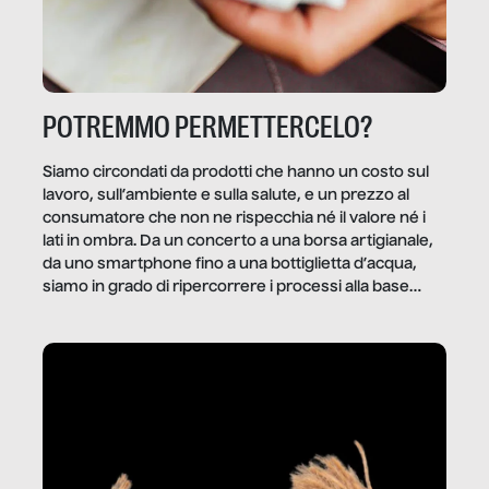
POTREMMO PERMETTERCELO?
Siamo circondati da prodotti che hanno un costo sul
lavoro, sull’ambiente e sulla salute, e un prezzo al
consumatore che non ne rispecchia né il valore né i
lati in ombra. Da un concerto a una borsa artigianale,
da uno smartphone fino a una bottiglietta d’acqua,
siamo in grado di ripercorrere i processi alla base
della produzione di ciò che diamo per scontato?
Questo reportage è un viaggio nel lavoro invisibile
dietro gli oggetti e i servizi che fanno la nostra vita
quotidiana.