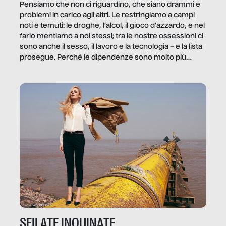
Pensiamo che non ci riguardino, che siano drammi e
problemi in carico agli altri. Le restringiamo a campi
noti e temuti: le droghe, l’alcol, il gioco d’azzardo, e nel
farlo mentiamo a noi stessi; tra le nostre ossessioni ci
sono anche il sesso, il lavoro e la tecnologia – e la lista
prosegue. Perché le dipendenze sono molto più
diffuse e subdole di quanto saremmo disposti ad
ammettere, e per ogni vittima c’è qualcuno che ne
trae un guadagno. In questo reportage vediamo
quale e come.
SFILATE INQUINATE