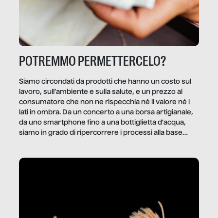
POTREMMO PERMETTERCELO?
Siamo circondati da prodotti che hanno un costo sul
lavoro, sull’ambiente e sulla salute, e un prezzo al
consumatore che non ne rispecchia né il valore né i
lati in ombra. Da un concerto a una borsa artigianale,
da uno smartphone fino a una bottiglietta d’acqua,
siamo in grado di ripercorrere i processi alla base
della produzione di ciò che diamo per scontato?
Questo reportage è un viaggio nel lavoro invisibile
dietro gli oggetti e i servizi che fanno la nostra vita
quotidiana.