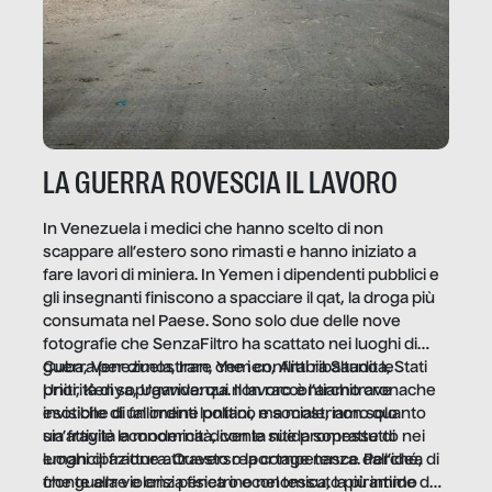
LA GUERRA ROVESCIA IL LAVORO
In Venezuela i medici che hanno scelto di non
scappare all’estero sono rimasti e hanno iniziato a
fare lavori di miniera. In Yemen i dipendenti pubblici e
gli insegnanti finiscono a spacciare il qat, la droga più
consumata nel Paese. Sono solo due delle nove
fotografie che SenzaFiltro ha scattato nei luoghi di
guerra per dimostrare che i conflitti ribaltano le
Cuba, Venezuela, Iran, Yemen, Arabia Saudita, Stati
priorità di sopravvivenza. Il lavoro è l’architrave
Uniti, Kenya, Uganda: qui non raccontiamo cronache
invisibile di un ordine politico e sociale, non solo
esotiche di fallimenti lontani, ma mostriamo quanto
un’attività economica: diventa nitida soprattutto nei
sia fragile la modernità, con le sue promesse di
luoghi di frattura. Questo reportage nasce dall’idea
emancipazione attraverso la competenza. Perché, di
che guerre e crisi penetrino nel tessuto più intimo
fronte alla violenza fisica o economica, la piramide del