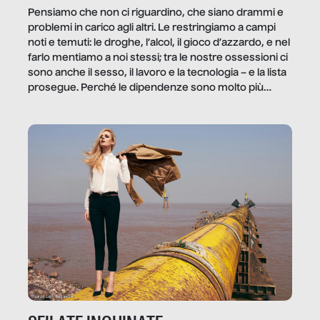
Pensiamo che non ci riguardino, che siano drammi e
problemi in carico agli altri. Le restringiamo a campi
noti e temuti: le droghe, l’alcol, il gioco d’azzardo, e nel
farlo mentiamo a noi stessi; tra le nostre ossessioni ci
sono anche il sesso, il lavoro e la tecnologia – e la lista
prosegue. Perché le dipendenze sono molto più
diffuse e subdole di quanto saremmo disposti ad
ammettere, e per ogni vittima c’è qualcuno che ne
trae un guadagno. In questo reportage vediamo
quale e come.