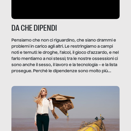
DA CHE DIPENDI
Pensiamo che non ci riguardino, che siano drammi e
problemi in carico agli altri. Le restringiamo a campi
noti e temuti: le droghe, l’alcol, il gioco d’azzardo, e nel
farlo mentiamo a noi stessi; tra le nostre ossessioni ci
sono anche il sesso, il lavoro e la tecnologia – e la lista
prosegue. Perché le dipendenze sono molto più
diffuse e subdole di quanto saremmo disposti ad
ammettere, e per ogni vittima c’è qualcuno che ne
trae un guadagno. In questo reportage vediamo
quale e come.