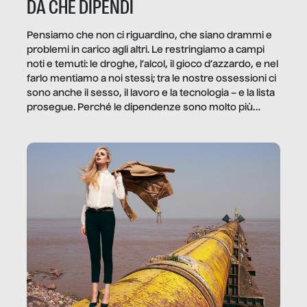
DA CHE DIPENDI
Pensiamo che non ci riguardino, che siano drammi e
problemi in carico agli altri. Le restringiamo a campi
noti e temuti: le droghe, l’alcol, il gioco d’azzardo, e nel
farlo mentiamo a noi stessi; tra le nostre ossessioni ci
sono anche il sesso, il lavoro e la tecnologia – e la lista
prosegue. Perché le dipendenze sono molto più
diffuse e subdole di quanto saremmo disposti ad
ammettere, e per ogni vittima c’è qualcuno che ne
trae un guadagno. In questo reportage vediamo
quale e come.