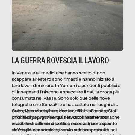
LA GUERRA ROVESCIA IL LAVORO
In Venezuela i medici che hanno scelto di non
scappare all’estero sono rimasti e hanno iniziato a
fare lavori di miniera. In Yemen i dipendenti pubblici e
gli insegnanti finiscono a spacciare il qat, la droga più
consumata nel Paese. Sono solo due delle nove
fotografie che SenzaFiltro ha scattato nei luoghi di
guerra per dimostrare che i conflitti ribaltano le
Cuba, Venezuela, Iran, Yemen, Arabia Saudita, Stati
priorità di sopravvivenza. Il lavoro è l’architrave
Uniti, Kenya, Uganda: qui non raccontiamo cronache
invisibile di un ordine politico e sociale, non solo
esotiche di fallimenti lontani, ma mostriamo quanto
un’attività economica: diventa nitida soprattutto nei
sia fragile la modernità, con le sue promesse di