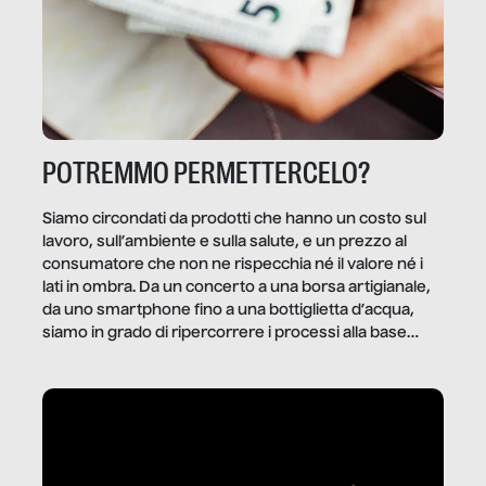
POTREMMO PERMETTERCELO?
Siamo circondati da prodotti che hanno un costo sul
lavoro, sull’ambiente e sulla salute, e un prezzo al
consumatore che non ne rispecchia né il valore né i
lati in ombra. Da un concerto a una borsa artigianale,
da uno smartphone fino a una bottiglietta d’acqua,
siamo in grado di ripercorrere i processi alla base
della produzione di ciò che diamo per scontato?
Questo reportage è un viaggio nel lavoro invisibile
dietro gli oggetti e i servizi che fanno la nostra vita
quotidiana.