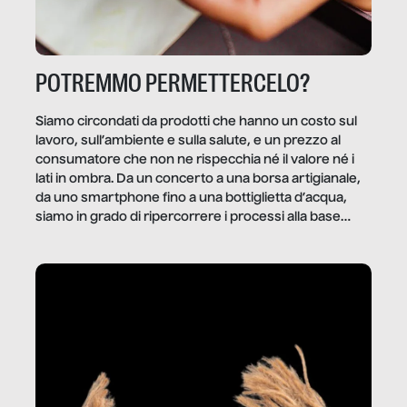
POTREMMO PERMETTERCELO?
Siamo circondati da prodotti che hanno un costo sul
lavoro, sull’ambiente e sulla salute, e un prezzo al
consumatore che non ne rispecchia né il valore né i
lati in ombra. Da un concerto a una borsa artigianale,
da uno smartphone fino a una bottiglietta d’acqua,
siamo in grado di ripercorrere i processi alla base
della produzione di ciò che diamo per scontato?
Questo reportage è un viaggio nel lavoro invisibile
dietro gli oggetti e i servizi che fanno la nostra vita
quotidiana.