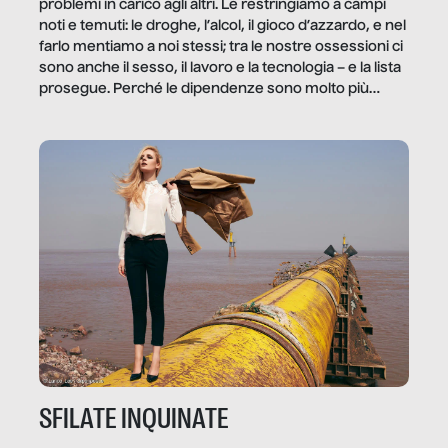
problemi in carico agli altri. Le restringiamo a campi
noti e temuti: le droghe, l’alcol, il gioco d’azzardo, e nel
farlo mentiamo a noi stessi; tra le nostre ossessioni ci
sono anche il sesso, il lavoro e la tecnologia – e la lista
prosegue. Perché le dipendenze sono molto più
diffuse e subdole di quanto saremmo disposti ad
ammettere, e per ogni vittima c’è qualcuno che ne
trae un guadagno. In questo reportage vediamo
quale e come.
SFILATE INQUINATE