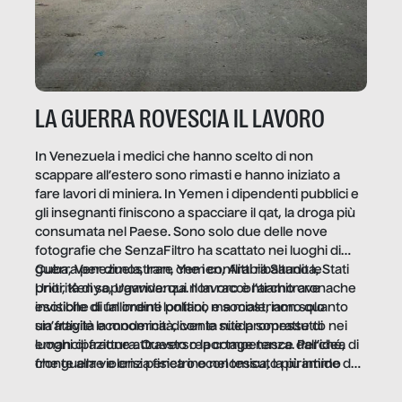
LA GUERRA ROVESCIA IL LAVORO
In Venezuela i medici che hanno scelto di non
scappare all’estero sono rimasti e hanno iniziato a
fare lavori di miniera. In Yemen i dipendenti pubblici e
gli insegnanti finiscono a spacciare il qat, la droga più
consumata nel Paese. Sono solo due delle nove
fotografie che SenzaFiltro ha scattato nei luoghi di
guerra per dimostrare che i conflitti ribaltano le
Cuba, Venezuela, Iran, Yemen, Arabia Saudita, Stati
priorità di sopravvivenza. Il lavoro è l’architrave
Uniti, Kenya, Uganda: qui non raccontiamo cronache
invisibile di un ordine politico e sociale, non solo
esotiche di fallimenti lontani, ma mostriamo quanto
un’attività economica: diventa nitida soprattutto nei
sia fragile la modernità, con le sue promesse di
luoghi di frattura. Questo reportage nasce dall’idea
emancipazione attraverso la competenza. Perché, di
che guerre e crisi penetrino nel tessuto più intimo
fronte alla violenza fisica o economica, la piramide del
delle società per alterarne le molecole professionali –
lavoro rovescia la sua gravità.
e, attraverso esse, il senso stesso della dignità.