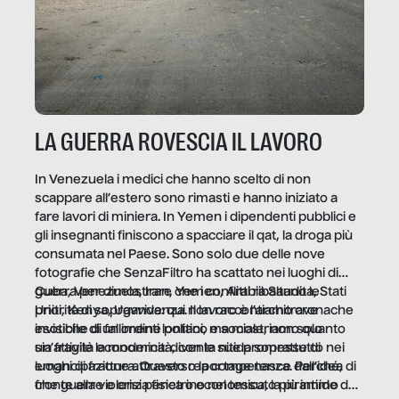
LA GUERRA ROVESCIA IL LAVORO
In Venezuela i medici che hanno scelto di non
scappare all’estero sono rimasti e hanno iniziato a
fare lavori di miniera. In Yemen i dipendenti pubblici e
gli insegnanti finiscono a spacciare il qat, la droga più
consumata nel Paese. Sono solo due delle nove
fotografie che SenzaFiltro ha scattato nei luoghi di
guerra per dimostrare che i conflitti ribaltano le
Cuba, Venezuela, Iran, Yemen, Arabia Saudita, Stati
priorità di sopravvivenza. Il lavoro è l’architrave
Uniti, Kenya, Uganda: qui non raccontiamo cronache
invisibile di un ordine politico e sociale, non solo
esotiche di fallimenti lontani, ma mostriamo quanto
un’attività economica: diventa nitida soprattutto nei
sia fragile la modernità, con le sue promesse di
luoghi di frattura. Questo reportage nasce dall’idea
emancipazione attraverso la competenza. Perché, di
che guerre e crisi penetrino nel tessuto più intimo
fronte alla violenza fisica o economica, la piramide del