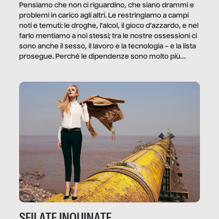
Pensiamo che non ci riguardino, che siano drammi e
problemi in carico agli altri. Le restringiamo a campi
noti e temuti: le droghe, l’alcol, il gioco d’azzardo, e nel
farlo mentiamo a noi stessi; tra le nostre ossessioni ci
sono anche il sesso, il lavoro e la tecnologia – e la lista
prosegue. Perché le dipendenze sono molto più
diffuse e subdole di quanto saremmo disposti ad
ammettere, e per ogni vittima c’è qualcuno che ne
trae un guadagno. In questo reportage vediamo
quale e come.
SFILATE INQUINATE