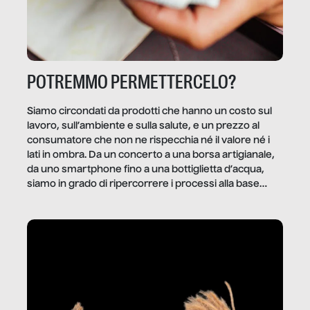
POTREMMO PERMETTERCELO?
Siamo circondati da prodotti che hanno un costo sul
lavoro, sull’ambiente e sulla salute, e un prezzo al
consumatore che non ne rispecchia né il valore né i
lati in ombra. Da un concerto a una borsa artigianale,
da uno smartphone fino a una bottiglietta d’acqua,
siamo in grado di ripercorrere i processi alla base
della produzione di ciò che diamo per scontato?
Questo reportage è un viaggio nel lavoro invisibile
dietro gli oggetti e i servizi che fanno la nostra vita
quotidiana.