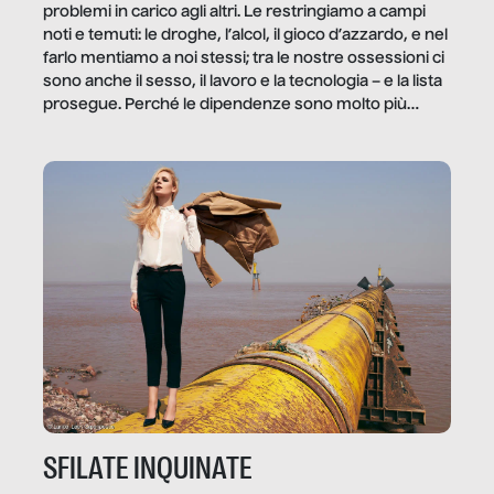
problemi in carico agli altri. Le restringiamo a campi
noti e temuti: le droghe, l’alcol, il gioco d’azzardo, e nel
farlo mentiamo a noi stessi; tra le nostre ossessioni ci
sono anche il sesso, il lavoro e la tecnologia – e la lista
prosegue. Perché le dipendenze sono molto più
diffuse e subdole di quanto saremmo disposti ad
ammettere, e per ogni vittima c’è qualcuno che ne
trae un guadagno. In questo reportage vediamo
quale e come.
SFILATE INQUINATE