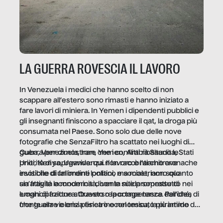
LA GUERRA ROVESCIA IL LAVORO
In Venezuela i medici che hanno scelto di non
scappare all’estero sono rimasti e hanno iniziato a
fare lavori di miniera. In Yemen i dipendenti pubblici e
gli insegnanti finiscono a spacciare il qat, la droga più
consumata nel Paese. Sono solo due delle nove
fotografie che SenzaFiltro ha scattato nei luoghi di
guerra per dimostrare che i conflitti ribaltano le
Cuba, Venezuela, Iran, Yemen, Arabia Saudita, Stati
priorità di sopravvivenza. Il lavoro è l’architrave
Uniti, Kenya, Uganda: qui non raccontiamo cronache
invisibile di un ordine politico e sociale, non solo
esotiche di fallimenti lontani, ma mostriamo quanto
un’attività economica: diventa nitida soprattutto nei
sia fragile la modernità, con le sue promesse di
luoghi di frattura. Questo reportage nasce dall’idea
emancipazione attraverso la competenza. Perché, di
che guerre e crisi penetrino nel tessuto più intimo
fronte alla violenza fisica o economica, la piramide del
delle società per alterarne le molecole professionali –
lavoro rovescia la sua gravità.