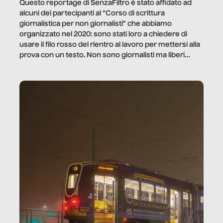
Questo reportage di SenzaFiltro è stato affidato ad
alcuni dei partecipanti al “Corso di scrittura
giornalistica per non giornalisti” che abbiamo
organizzato nel 2020: sono stati loro a chiedere di
usare il filo rosso del rientro al lavoro per mettersi alla
prova con un testo. Non sono giornalisti ma liberi
professionisti e persone d’azienda che ci […]