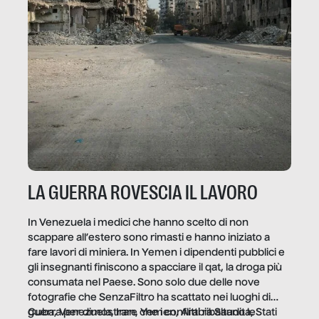
LA GUERRA ROVESCIA IL LAVORO
In Venezuela i medici che hanno scelto di non
scappare all’estero sono rimasti e hanno iniziato a
fare lavori di miniera. In Yemen i dipendenti pubblici e
gli insegnanti finiscono a spacciare il qat, la droga più
consumata nel Paese. Sono solo due delle nove
fotografie che SenzaFiltro ha scattato nei luoghi di
guerra per dimostrare che i conflitti ribaltano le
Cuba, Venezuela, Iran, Yemen, Arabia Saudita, Stati