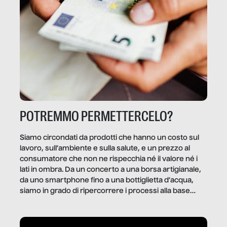
POTREMMO PERMETTERCELO?
Siamo circondati da prodotti che hanno un costo sul
lavoro, sull’ambiente e sulla salute, e un prezzo al
consumatore che non ne rispecchia né il valore né i
lati in ombra. Da un concerto a una borsa artigianale,
da uno smartphone fino a una bottiglietta d’acqua,
siamo in grado di ripercorrere i processi alla base
della produzione di ciò che diamo per scontato?
Questo reportage è un viaggio nel lavoro invisibile
dietro gli oggetti e i servizi che fanno la nostra vita