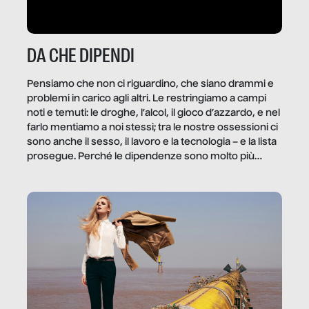
DA CHE DIPENDI
Pensiamo che non ci riguardino, che siano drammi e
problemi in carico agli altri. Le restringiamo a campi
noti e temuti: le droghe, l’alcol, il gioco d’azzardo, e nel
farlo mentiamo a noi stessi; tra le nostre ossessioni ci
sono anche il sesso, il lavoro e la tecnologia – e la lista
prosegue. Perché le dipendenze sono molto più
diffuse e subdole di quanto saremmo disposti ad
ammettere, e per ogni vittima c’è qualcuno che ne
trae un guadagno. In questo reportage vediamo
quale e come.