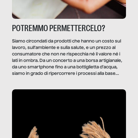
POTREMMO PERMETTERCELO?
Siamo circondati da prodotti che hanno un costo sul
lavoro, sull’ambiente e sulla salute, e un prezzo al
consumatore che non ne rispecchia né il valore né i
lati in ombra. Da un concerto a una borsa artigianale,
da uno smartphone fino a una bottiglietta d’acqua,
siamo in grado di ripercorrere i processi alla base
della produzione di ciò che diamo per scontato?
Questo reportage è un viaggio nel lavoro invisibile
dietro gli oggetti e i servizi che fanno la nostra vita
quotidiana.