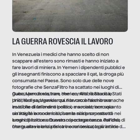
LA GUERRA ROVESCIA IL LAVORO
In Venezuela i medici che hanno scelto di non
scappare all’estero sono rimasti e hanno iniziato a
fare lavori di miniera. In Yemen i dipendenti pubblici e
gli insegnanti finiscono a spacciare il qat, la droga più
consumata nel Paese. Sono solo due delle nove
fotografie che SenzaFiltro ha scattato nei luoghi di
guerra per dimostrare che i conflitti ribaltano le
Cuba, Venezuela, Iran, Yemen, Arabia Saudita, Stati
priorità di sopravvivenza. Il lavoro è l’architrave
Uniti, Kenya, Uganda: qui non raccontiamo cronache
invisibile di un ordine politico e sociale, non solo
esotiche di fallimenti lontani, ma mostriamo quanto
un’attività economica: diventa nitida soprattutto nei
sia fragile la modernità, con le sue promesse di
luoghi di frattura. Questo reportage nasce dall’idea
emancipazione attraverso la competenza. Perché, di
che guerre e crisi penetrino nel tessuto più intimo
fronte alla violenza fisica o economica, la piramide del
delle società per alterarne le molecole professionali –
lavoro rovescia la sua gravità.
e, attraverso esse, il senso stesso della dignità.