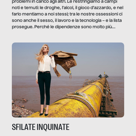
problemi in carico agli altri. Le restringiamo a campi
noti e temuti: le droghe, l’alcol, il gioco d’azzardo, e nel
farlo mentiamo a noi stessi; tra le nostre ossessioni ci
sono anche il sesso, il lavoro e la tecnologia – e la lista
prosegue. Perché le dipendenze sono molto più
diffuse e subdole di quanto saremmo disposti ad
ammettere, e per ogni vittima c’è qualcuno che ne
trae un guadagno. In questo reportage vediamo
quale e come.
SFILATE INQUINATE