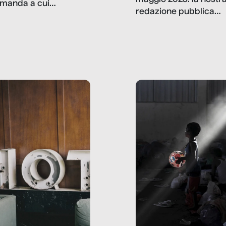
manda a cui
redazione pubblica
amo rispondere è:
dati, storie, interviste
mmo ancora scrivere
che raccontano come
ma, da adulti? Ecco le
stanno davvero le cos
te, nelle loro prove.
dove mancano davve
risorse. Sono la giustiz
la sanità, la ristorazion
la scuola, le fabbriche
la pubblica
amministrazione, l’edil
il sociale.