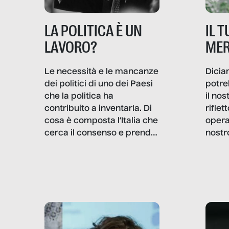
IL 
LA POLITICA È UN
MER
LAVORO?
Dicia
Le necessità e le mancanze
potre
dei politici di uno dei Paesi
il no
che la politica ha
rifle
contribuito a inventarla. Di
opera
cosa è composta l’Italia che
nostr
cerca il consenso e prende
concr
le decisioni?