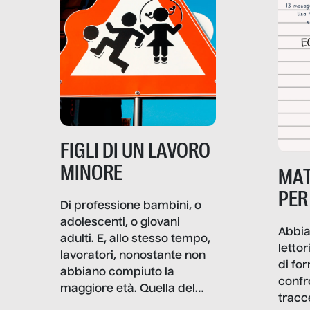
soprattutto nei luoghi di
lavoro rovescia la sua
frattura. Questo reportage
gravità.
nasce dall’idea che guerre
e crisi penetrino nel tessuto
più intimo delle società per
alterarne le molecole
professionali – e, attraverso
esse, il senso stesso della
dignità.
FIGLI DI UN LAVORO
MINORE
MAT
PER
Di professione bambini, o
adolescenti, o giovani
Abbia
adulti. E, allo stesso tempo,
lettor
lavoratori, nonostante non
di fo
abbiano compiuto la
confr
maggiore età. Quella del
tracc
lavoro minorile è una piaga