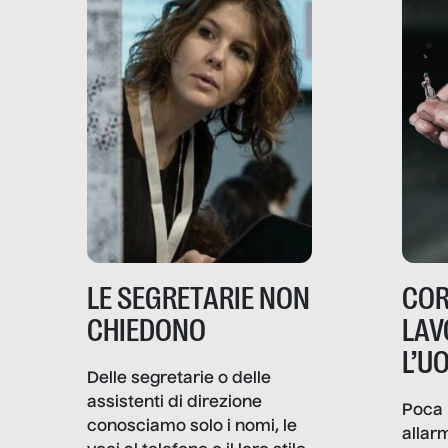
LE SEGRETARIE NON
COR
CHIEDONO
LAV
L’U
Delle segretarie o delle
assistenti di direzione
Poca 
conosciamo solo i nomi, le
allar