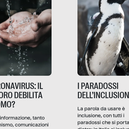
ONAVIRUS: IL
I PARADOSSI
ORO DEBILITA
DELL’INCLUSIO
OMO?
La parola da usare è
inclusione, con tutti i
informazione, tanto
paradossi che si port
mismo, comunicazioni