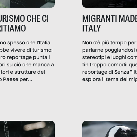
TURISMO CHE CI
MIGRANTI MADE
ITIAMO
ITALY
mo spesso che l’Italia
Non c’è più tempo per
bbe vivere di turismo:
parlarne poggiandosi 
stro reportage punta i
stereotipi e luoghi co
ttori su ciò che manca a
fin troppo comodi: qu
tori e strutture del
reportage di SenzaFilt
o Paese per
esplora il tema dei mi
etizzarlo.
sotto i molteplici profil
cui non arriva mai trac
compreso quello degli
immigrati che – quan
possono – addirittura 
ripensano.