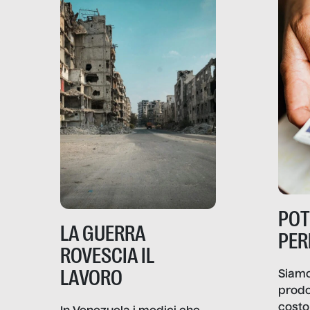
PO
LA GUERRA
PER
ROVESCIA IL
LAVORO
Siamo
prodo
costo 