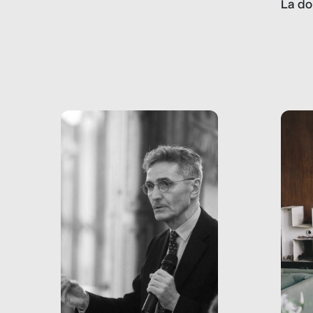
La do
con pesanti effetti
volev
psicologici e sociali, ed è
sapre
più vicina di quanto si pensi:
un te
non esiste solo nel Terzo
rispos
mondo, ma anche in Italia,
dove coinvolge 336.000
minori. […]