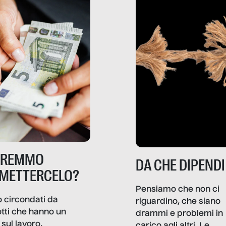
TREMMO
DA CHE DIPENDI
METTERCELO?
Pensiamo che non ci
 circondati da
riguardino, che siano
tti che hanno un
drammi e problemi in
sul lavoro,
carico agli altri. Le