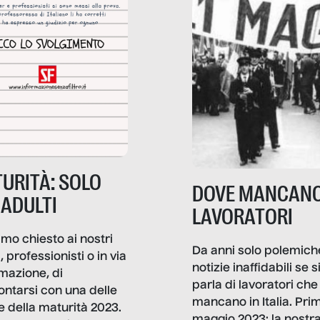
URITÀ: SOLO
DOVE MANCANO
 ADULTI
LAVORATORI
mo chiesto ai nostri
Da anni solo polemich
i, professionisti o in via
notizie inaffidabili se s
rmazione, di
parla di lavoratori che
ontarsi con una delle
mancano in Italia. Pri
e della maturità 2023.
maggio 2023: la nostr