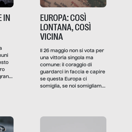
 IN
EUROPA: COSÌ
LONTANA, COSÌ
VICINA
a
Il 26 maggio non si vota per
muni
una vittoria singola ma
esto
comune: il coraggio di
ro
guardarci in faccia e capire
granti
se questa Europa ci
i di
somiglia, se noi somigliamo
cia,
a lei. Per provare a
rispondere, SenzaFiltro ha
do
indagato il mestiere della
ci
politica italiana ed europea,
che lingua parla e che
strumenti usa, come