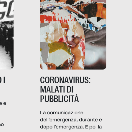
 I
CORONAVIRUS:
MALATI DI
PUBBLICITÀ
e e
i
La comunicazione
dell’emergenza, durante e
mo
dopo l’emergenza. E poi la
a