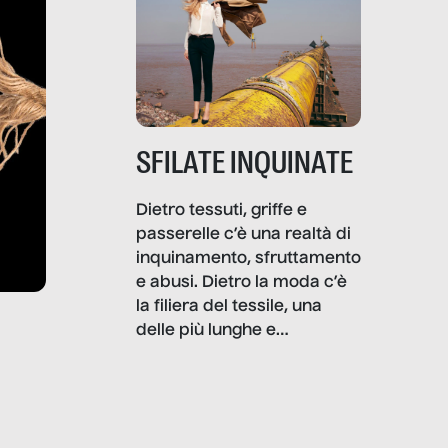
SFILATE INQUINATE
Dietro tessuti, griffe e
passerelle c’è una realtà di
inquinamento, sfruttamento
e abusi. Dietro la moda c’è
la filiera del tessile, una
delle più lunghe e
impattanti dal punto di vista
sociale e ambientale. In
questo reportage mettiamo
in luce le gravi