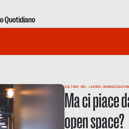
ro Quotidiano
CULTURA DEL LAVORO
,
ORGANIZZAZION
Ma ci piace d
open space?