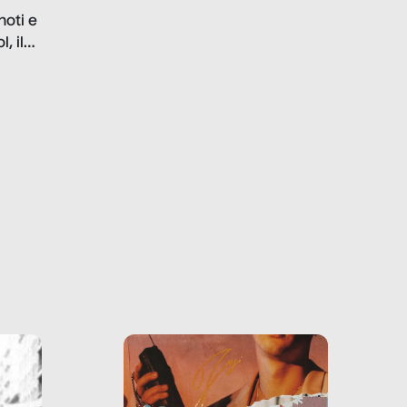
problematiche del settore e
noti e
la malafede dei grandi
, il
marchi.
farlo
tra le
ono
o e la
o più
uanto
he ne
questo
ale e