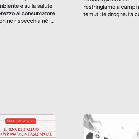
mbiente e sulla salute,
restringiamo a campi 
prezzo al consumatore
temuti: le droghe, l’alcol
on ne rispecchia né il
gioco d’azzardo, e nel 
 né i lati in ombra. Da
mentiamo a noi stessi; 
ncerto a una borsa
nostre ossessioni ci s
ianale, da uno
anche il sesso, il lavor
phone fino a una
tecnologia – e la lista
glietta d’acqua, siamo
prosegue. Perché le
do di ripercorrere i
dipendenze sono molt
ssi alla base della
diffuse e subdole di q
zione di ciò che
saremmo disposti ad
 per scontato?
ammettere, e per ogni
o reportage è un
vittima c’è qualcuno c
o nel lavoro invisibile
trae un guadagno. In 
 gli oggetti e i servizi
reportage vediamo qu
anno la nostra vita
come.
diana.