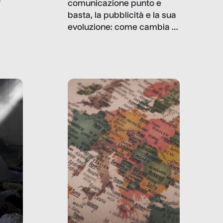
comunicazione punto e
basta, la pubblicità e la sua
, infografiche
evoluzione: come cambia il
filo rosso che dalle aziende
e e
porta ai clienti. Ne usciremo
ro
davvero migliori, sotto
ia,
questo punto di vista?
e,
,
izia,