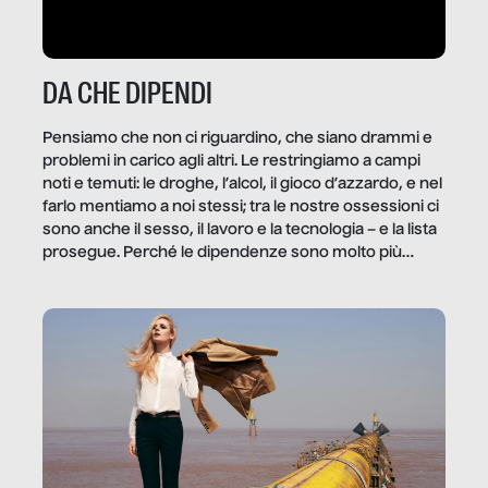
DA CHE DIPENDI
Pensiamo che non ci riguardino, che siano drammi e
problemi in carico agli altri. Le restringiamo a campi
noti e temuti: le droghe, l’alcol, il gioco d’azzardo, e nel
farlo mentiamo a noi stessi; tra le nostre ossessioni ci
sono anche il sesso, il lavoro e la tecnologia – e la lista
prosegue. Perché le dipendenze sono molto più
diffuse e subdole di quanto saremmo disposti ad
ammettere, e per ogni vittima c’è qualcuno che ne
trae un guadagno. In questo reportage vediamo
quale e come.