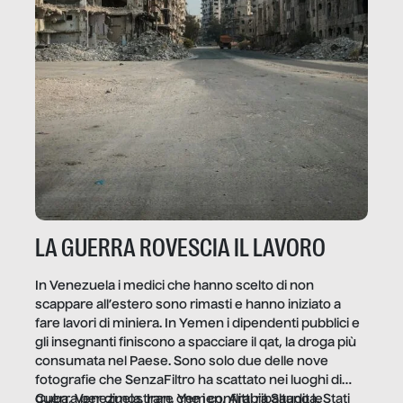
LA GUERRA ROVESCIA IL LAVORO
In Venezuela i medici che hanno scelto di non
scappare all’estero sono rimasti e hanno iniziato a
fare lavori di miniera. In Yemen i dipendenti pubblici e
gli insegnanti finiscono a spacciare il qat, la droga più
consumata nel Paese. Sono solo due delle nove
fotografie che SenzaFiltro ha scattato nei luoghi di
guerra per dimostrare che i conflitti ribaltano le
Cuba, Venezuela, Iran, Yemen, Arabia Saudita, Stati