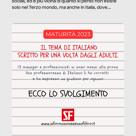
sociali, ed è più vicina di quanto si pensi: non esiste
solo nel Terzo mondo, ma anche in Italia, dove
coinvolge 336.000 minori. […]