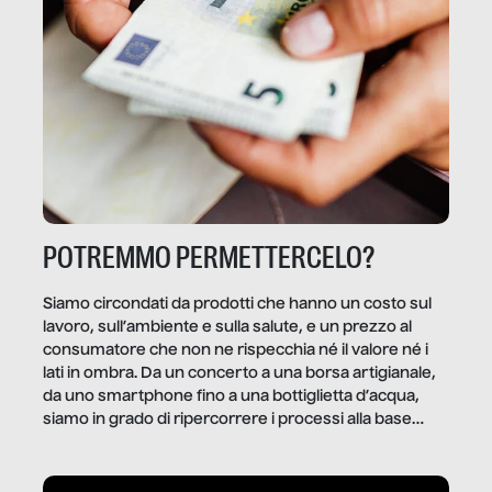
POTREMMO PERMETTERCELO?
Siamo circondati da prodotti che hanno un costo sul
lavoro, sull’ambiente e sulla salute, e un prezzo al
consumatore che non ne rispecchia né il valore né i
lati in ombra. Da un concerto a una borsa artigianale,
da uno smartphone fino a una bottiglietta d’acqua,
siamo in grado di ripercorrere i processi alla base
della produzione di ciò che diamo per scontato?
Questo reportage è un viaggio nel lavoro invisibile
dietro gli oggetti e i servizi che fanno la nostra vita