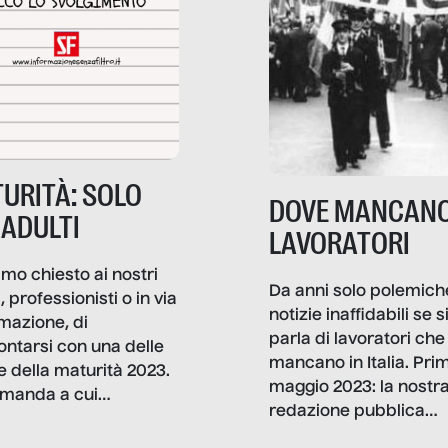
URITÀ: SOLO
DOVE MANCANO
 ADULTI
LAVORATORI
mo chiesto ai nostri
Da anni solo polemich
i, professionisti o in via
notizie inaffidabili se s
rmazione, di
parla di lavoratori che
ontarsi con una delle
mancano in Italia. Pri
e della maturità 2023.
maggio 2023: la nostr
manda a cui
redazione pubblica
amo rispondere è:
dati, storie, interviste
mmo ancora scrivere