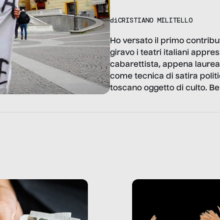
di
CRISTIANO MILITELLO
Ho versato il primo contrib
giravo i teatri italiani appre
cabarettista, appena laureat
come tecnica di satira poli
toscano oggetto di culto. Ben