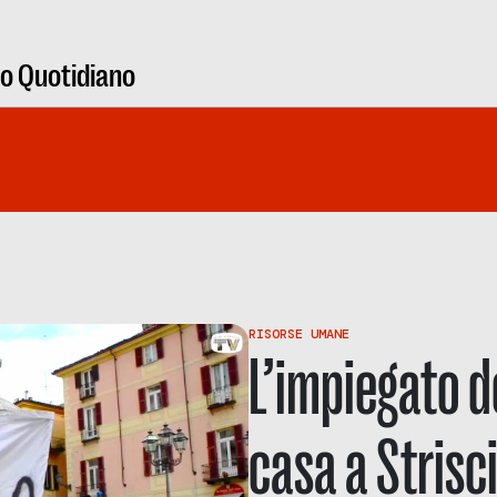
ro Quotidiano
RISORSE UMANE
L’impiegato d
casa a Strisc