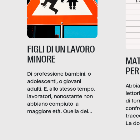
e crisi penetrino nel tessuto
più intimo delle società per
alterarne le molecole
professionali – e, attraverso
esse, il senso stesso della
dignità.
FIGLI DI UN LAVORO
MINORE
MAT
PER
Di professione bambini, o
adolescenti, o giovani
Abbia
adulti. E, allo stesso tempo,
lettor
lavoratori, nonostante non
di fo
abbiano compiuto la
confr
maggiore età. Quella del
tracc
lavoro minorile è una piaga
La do
con pesanti effetti
volev
psicologici e sociali, ed è
sapre