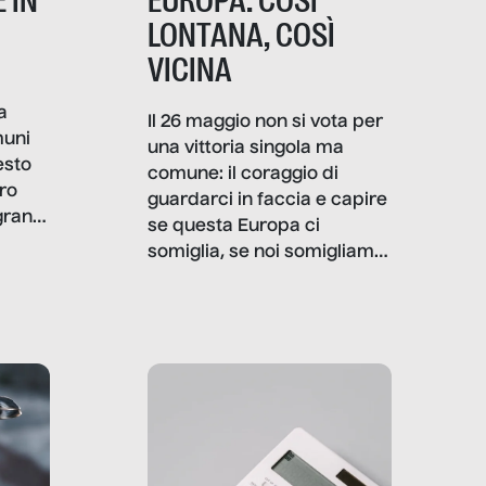
 IN
EUROPA: COSÌ
LONTANA, COSÌ
VICINA
a
Il 26 maggio non si vota per
muni
una vittoria singola ma
esto
comune: il coraggio di
ro
guardarci in faccia e capire
granti
se questa Europa ci
i di
somiglia, se noi somigliamo
cia,
a lei. Per provare a
rispondere, SenzaFiltro ha
do
indagato il mestiere della
ci
politica italiana ed europea,
che lingua parla e che
strumenti usa, come
comunica, quanto vale […]