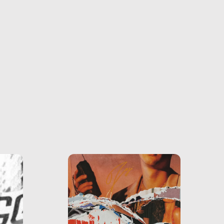
farlo
tra le
ono
o e la
o più
uanto
he ne
questo
ale e