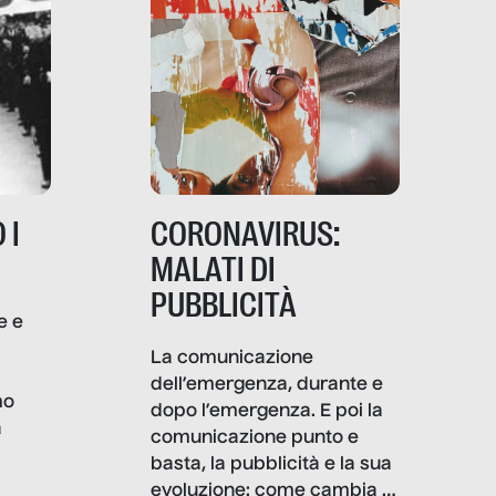
 I
CORONAVIRUS:
MALATI DI
PUBBLICITÀ
e e
i
La comunicazione
dell’emergenza, durante e
mo
dopo l’emergenza. E poi la
a
comunicazione punto e
basta, la pubblicità e la sua
, infografiche
evoluzione: come cambia il