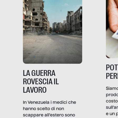
PO
LA GUERRA
PER
ROVESCIA IL
LAVORO
Siamo
prodo
costo 
In Venezuela i medici che
sull’a
hanno scelto di non
e un 
scappare all’estero sono