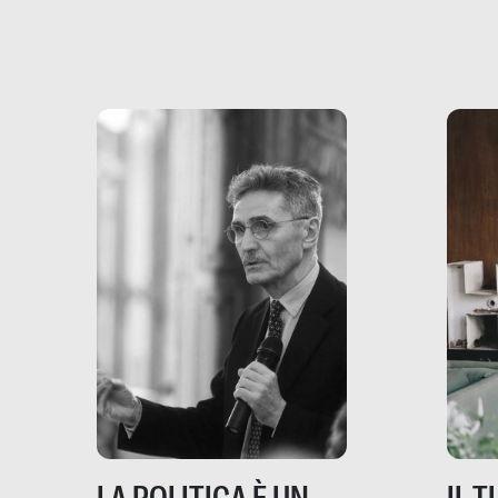
più vicina di quanto si pensi:
un te
non esiste solo nel Terzo
rispos
mondo, ma anche in Italia,
dove coinvolge 336.000
minori. […]