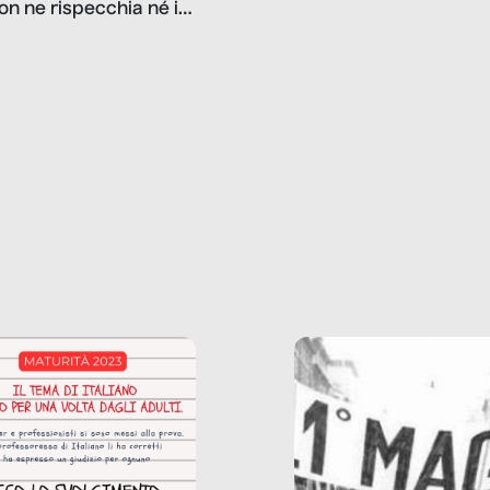
on ne rispecchia né il
gioco d’azzardo, e nel 
 né i lati in ombra. Da
mentiamo a noi stessi; 
ncerto a una borsa
nostre ossessioni ci s
ianale, da uno
anche il sesso, il lavor
phone fino a una
tecnologia – e la lista
glietta d’acqua, siamo
prosegue. Perché le
do di ripercorrere i
dipendenze sono molt
ssi alla base della
diffuse e subdole di q
zione di ciò che
saremmo disposti ad
 per scontato?
ammettere, e per ogni
o reportage è un
vittima c’è qualcuno c
o nel lavoro invisibile
trae un guadagno. In 
 gli oggetti e i servizi
reportage vediamo qu
anno la nostra vita
come.
diana.