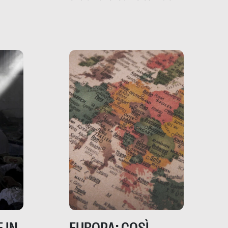
filo rosso che dalle aziende
e e
porta ai clienti. Ne usciremo
ro
davvero migliori, sotto
ia,
questo punto di vista?
e,
,
izia,