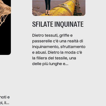
SFILATE INQUINATE
Dietro tessuti, griffe e
passerelle c’è una realtà di
inquinamento, sfruttamento
e abusi. Dietro la moda c’è
la filiera del tessile, una
delle più lunghe e
impattanti dal punto di vista
sociale e ambientale. In
questo reportage mettiamo
in luce le gravi
problematiche del settore e
noti e
la malafede dei grandi
, il
marchi.