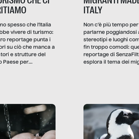
TURISMO CHE CI
MIGRANTI MADE
ITIAMO
ITALY
mo spesso che l’Italia
Non c’è più tempo per
bbe vivere di turismo:
parlarne poggiandosi 
stro reportage punta i
stereotipi e luoghi co
ttori su ciò che manca a
fin troppo comodi: qu
tori e strutture del
reportage di SenzaFilt
o Paese per
esplora il tema dei mi
etizzarlo.
sotto i molteplici profil
cui non arriva mai trac
compreso quello degli
immigrati che – quan
possono – addirittura 
ripensano.