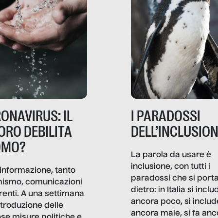
ONAVIRUS: IL
I PARADOSSI
ORO DEBILITA
DELL’INCLUSIO
OMO?
La parola da usare è
inclusione, con tutti i
informazione, tanto
paradossi che si port
mismo, comunicazioni
dietro: in Italia si inclu
renti. A una settimana
ancora poco, si includ
ntroduzione delle
ancora male, si fa anc
ose misure politiche e