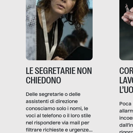
LE SEGRETARIE NON
COR
CHIEDONO
LAV
L’U
Delle segretarie o delle
assistenti di direzione
Poca 
conosciamo solo i nomi, le
allar
voci al telefono o il loro stile
incoe
nel rispondere via mail per
dall’i
filtrare richieste e urgenze. I
rigor