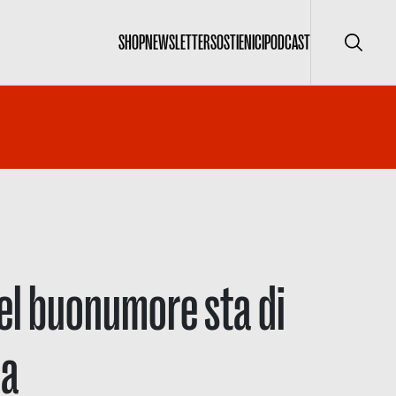
SHOP
NEWSLETTER
SOSTIENICI
PODCAST
Cerca
el buonumore sta di
ia