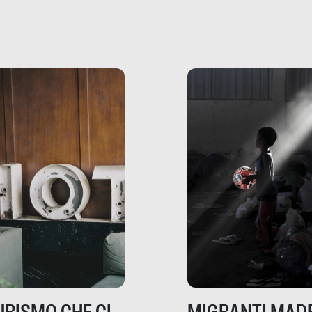
che raccontano come
ma, da adulti? Ecco le
stanno davvero le cos
te, nelle loro prove.
dove mancano davve
risorse. Sono la giustiz
la sanità, la ristorazion
la scuola, le fabbriche
la pubblica
amministrazione, l’edil
il sociale.