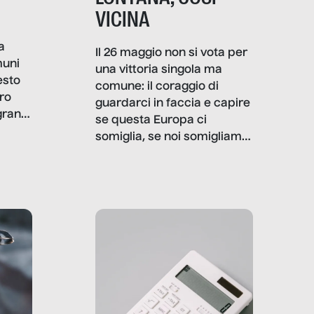
VICINA
a
Il 26 maggio non si vota per
muni
una vittoria singola ma
esto
comune: il coraggio di
ro
guardarci in faccia e capire
granti
se questa Europa ci
i di
somiglia, se noi somigliamo
cia,
a lei. Per provare a
rispondere, SenzaFiltro ha
do
indagato il mestiere della
ci
politica italiana ed europea,
che lingua parla e che
strumenti usa, come
comunica, quanto vale […]