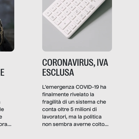
CORONAVIRUS, IVA
NE
ESCLUSA
L’emergenza COVID-19 ha
finalmente rivelato la
a
fragilità di un sistema che
de
conta oltre 5 milioni di
e
lavoratori, ma la politica
ora
non sembra averne colto
tutte le complessità: il