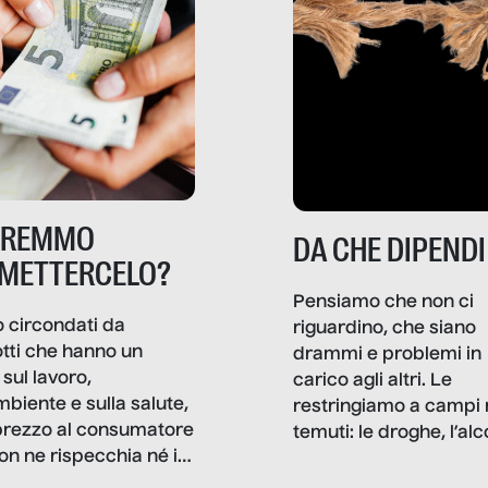
TREMMO
DA CHE DIPENDI
METTERCELO?
Pensiamo che non ci
 circondati da
riguardino, che siano
tti che hanno un
drammi e problemi in
sul lavoro,
carico agli altri. Le
mbiente e sulla salute,
restringiamo a campi 
prezzo al consumatore
temuti: le droghe, l’alcol
on ne rispecchia né il
gioco d’azzardo, e nel 
 né i lati in ombra. Da
mentiamo a noi stessi; 