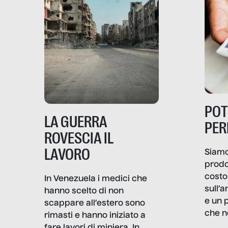
PO
LA GUERRA
PER
ROVESCIA IL
LAVORO
Siamo
prodo
costo 
In Venezuela i medici che
sull’a
hanno scelto di non
e un 
scappare all’estero sono
che n
rimasti e hanno iniziato a
valore