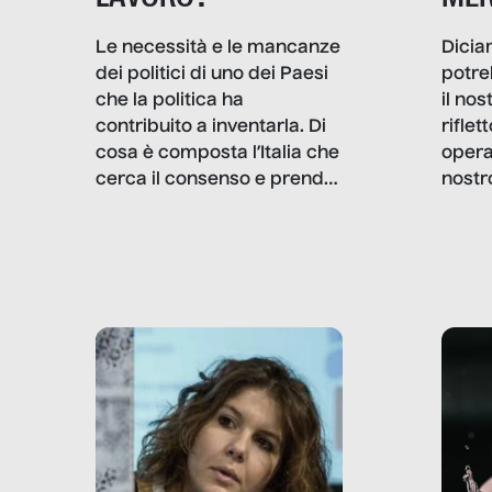
Dicia
Le necessità e le mancanze
potre
dei politici di uno dei Paesi
il no
che la politica ha
rifle
contribuito a inventarla. Di
opera
cosa è composta l’Italia che
nostr
cerca il consenso e prende
concr
le decisioni?