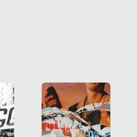
ono
o e la
o più
uanto
he ne
questo
ale e