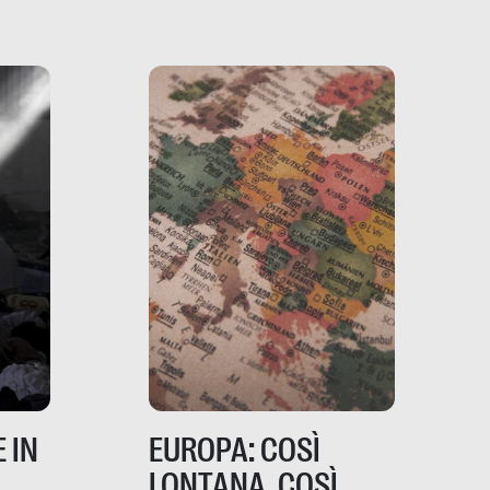
porta ai clienti. Ne usciremo
ro
davvero migliori, sotto
ia,
questo punto di vista?
e,
,
izia,
 IN
EUROPA: COSÌ
LONTANA, COSÌ