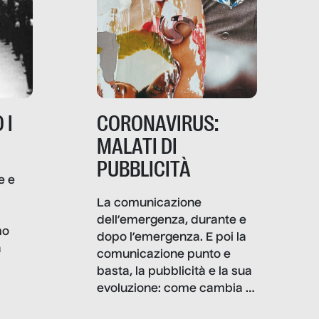
 I
CORONAVIRUS:
MALATI DI
PUBBLICITÀ
e e
i
La comunicazione
dell’emergenza, durante e
mo
dopo l’emergenza. E poi la
a
comunicazione punto e
basta, la pubblicità e la sua
, infografiche
evoluzione: come cambia il
filo rosso che dalle aziende
e e