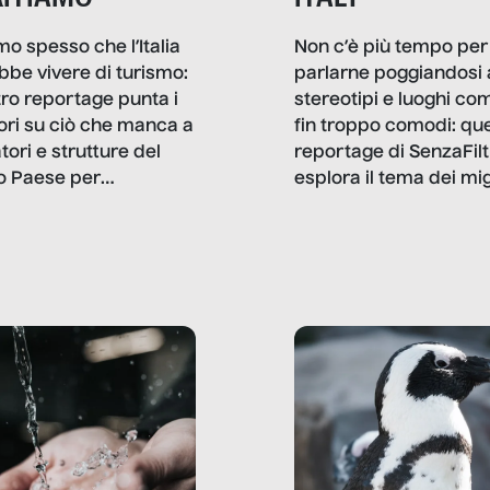
mo spesso che l’Italia
Non c’è più tempo per
bbe vivere di turismo:
parlarne poggiandosi 
stro reportage punta i
stereotipi e luoghi co
ttori su ciò che manca a
fin troppo comodi: qu
tori e strutture del
reportage di SenzaFilt
o Paese per
esplora il tema dei mi
etizzarlo.
sotto i molteplici profil
cui non arriva mai trac
compreso quello degli
immigrati che – quan
possono – addirittura 
ripensano.