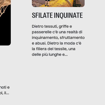
SFILATE INQUINATE
Dietro tessuti, griffe e
passerelle c’è una realtà di
inquinamento, sfruttamento
e abusi. Dietro la moda c’è
la filiera del tessile, una
delle più lunghe e
impattanti dal punto di vista
sociale e ambientale. In
questo reportage mettiamo
in luce le gravi
problematiche del settore e
noti e
la malafede dei grandi
, il
marchi.
farlo
tra le