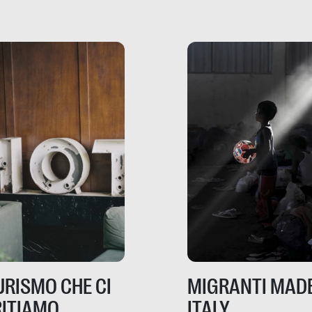
te, nelle loro prove.
dove mancano davve
risorse. Sono la giustiz
la sanità, la ristorazion
la scuola, le fabbriche
la pubblica
amministrazione, l’edil
il sociale.
TURISMO CHE CI
MIGRANTI MADE
ITIAMO
ITALY