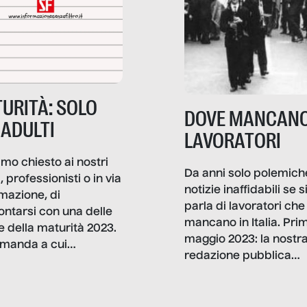
URITÀ: SOLO
DOVE MANCANO
 ADULTI
LAVORATORI
mo chiesto ai nostri
Da anni solo polemich
i, professionisti o in via
notizie inaffidabili se s
rmazione, di
parla di lavoratori che
ontarsi con una delle
mancano in Italia. Pri
e della maturità 2023.
maggio 2023: la nostr
manda a cui
redazione pubblica
amo rispondere è:
dati, storie, interviste
mmo ancora scrivere
che raccontano come
ma, da adulti? Ecco le
stanno davvero le cos