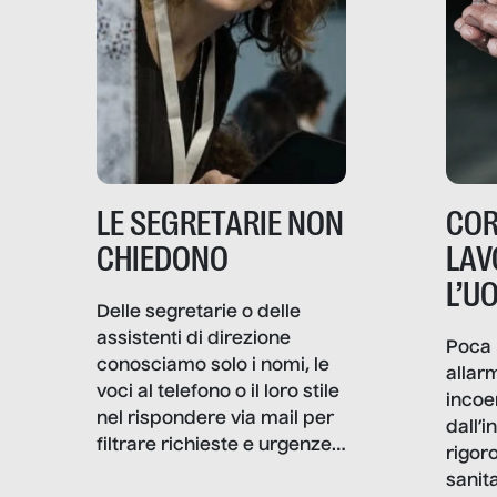
LE SEGRETARIE NON
COR
CHIEDONO
LAV
L’U
Delle segretarie o delle
assistenti di direzione
Poca 
conosciamo solo i nomi, le
allar
voci al telefono o il loro stile
incoe
nel rispondere via mail per
dall’i
filtrare richieste e urgenze. I
rigor
volti quasi mai. Senza
sanita