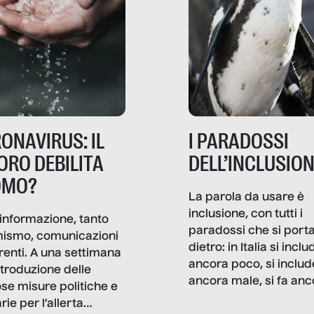
ONAVIRUS: IL
I PARADOSSI
ORO DEBILITA
DELL’INCLUSIO
OMO?
La parola da usare è
inclusione, con tutti i
informazione, tanto
paradossi che si port
mismo, comunicazioni
dietro: in Italia si inclu
renti. A una settimana
ancora poco, si includ
ntroduzione delle
ancora male, si fa anc
ose misure politiche e
troppo marketing di
rie per l’allerta