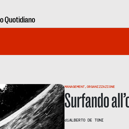
ro Quotidiano
MANAGEMENT
,
ORGANIZZAZIONE
Surfando all’
di
ALBERTO DE TONI