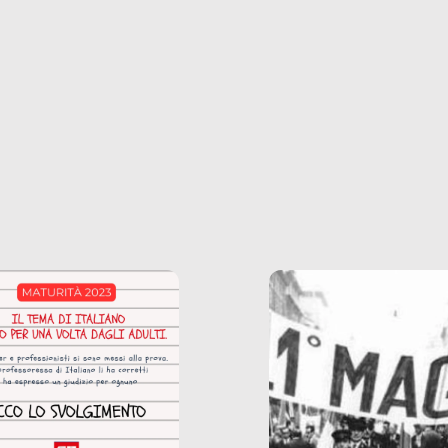
ncerto a una borsa
nostre ossessioni ci s
ianale, da uno
anche il sesso, il lavor
phone fino a una
tecnologia – e la lista
glietta d’acqua, siamo
prosegue. Perché le
do di ripercorrere i
dipendenze sono molt
ssi alla base della
diffuse e subdole di q
zione di ciò che
saremmo disposti ad
 per scontato?
ammettere, e per ogni
o reportage è un
vittima c’è qualcuno c
o nel lavoro invisibile
trae un guadagno. In 
 gli oggetti e i servizi
reportage vediamo qu
anno la nostra vita
come.
diana.