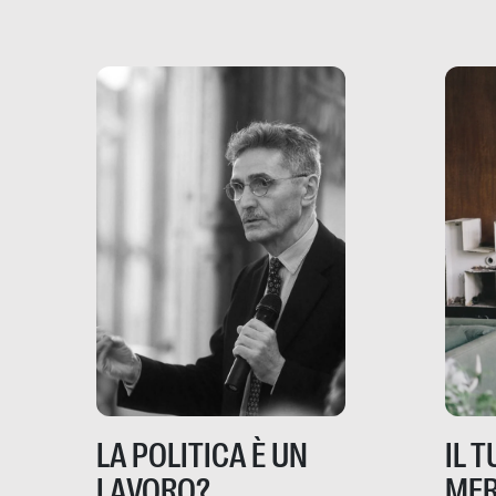
rispos
mondo, ma anche in Italia,
dove coinvolge 336.000
minori. […]
IL 
LA POLITICA È UN
MER
LAVORO?