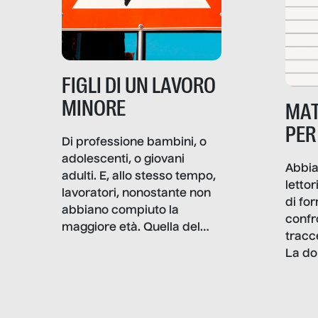
più intimo delle società per
alterarne le molecole
professionali – e, attraverso
esse, il senso stesso della
dignità.
FIGLI DI UN LAVORO
MINORE
MAT
PER
Di professione bambini, o
adolescenti, o giovani
Abbia
adulti. E, allo stesso tempo,
lettor
lavoratori, nonostante non
di fo
abbiano compiuto la
confr
maggiore età. Quella del
tracc
lavoro minorile è una piaga
La do
con pesanti effetti
volev
psicologici e sociali, ed è
sapre
più vicina di quanto si pensi:
un te
non esiste solo nel Terzo