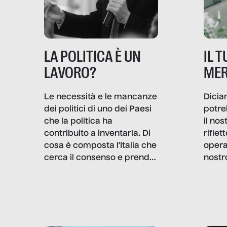
IL 
LA POLITICA È UN
MER
LAVORO?
Dicia
Le necessità e le mancanze
potre
dei politici di uno dei Paesi
il no
che la politica ha
rifle
contribuito a inventarla. Di
opera
cosa è composta l’Italia che
nostr
cerca il consenso e prende
concr
le decisioni?