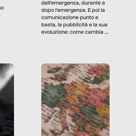
dell’emergenza, durante e
mo
dopo l’emergenza. E poi la
a
comunicazione punto e
basta, la pubblicità e la sua
, infografiche
evoluzione: come cambia il
filo rosso che dalle aziende
e e
porta ai clienti. Ne usciremo
ro
davvero migliori, sotto
ia,
questo punto di vista?
e,
,
izia,