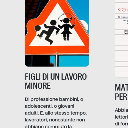
quoti
non solo un’attività
fronte alla violenza fisica o
economica: diventa nitida
economica, la piramide del
soprattutto nei luoghi di
lavoro rovescia la sua
frattura. Questo reportage
gravità.
nasce dall’idea che guerre
e crisi penetrino nel tessuto
più intimo delle società per
alterarne le molecole
professionali – e, attraverso
esse, il senso stesso della
dignità.
FIGLI DI UN LAVORO
MINORE
MAT
PER
Di professione bambini, o
adolescenti, o giovani
Abbia
adulti. E, allo stesso tempo,
lettor
lavoratori, nonostante non
di fo
abbiano compiuto la