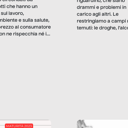
 circondati da
riguardino, che siano
tti che hanno un
drammi e problemi in
sul lavoro,
carico agli altri. Le
mbiente e sulla salute,
restringiamo a campi 
prezzo al consumatore
temuti: le droghe, l’alcol
on ne rispecchia né il
gioco d’azzardo, e nel 
 né i lati in ombra. Da
mentiamo a noi stessi; 
ncerto a una borsa
nostre ossessioni ci s
ianale, da uno
anche il sesso, il lavor
phone fino a una
tecnologia – e la lista
glietta d’acqua, siamo
prosegue. Perché le
do di ripercorrere i
dipendenze sono molt
ssi alla base della
diffuse e subdole di q
zione di ciò che
saremmo disposti ad
 per scontato?
ammettere, e per ogni
o reportage è un
vittima c’è qualcuno c
o nel lavoro invisibile
trae un guadagno. In 
 gli oggetti e i servizi
reportage vediamo qu
anno la nostra vita
come.