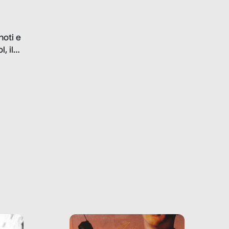
questo reportage mettiamo
in luce le gravi
problematiche del settore e
noti e
la malafede dei grandi
, il
marchi.
farlo
tra le
ono
o e la
o più
uanto
he ne
questo
ale e