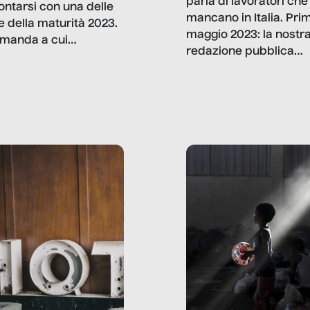
parla di lavoratori che
ontarsi con una delle
mancano in Italia. Pri
e della maturità 2023.
maggio 2023: la nostr
manda a cui
redazione pubblica
amo rispondere è:
dati, storie, interviste
mmo ancora scrivere
che raccontano come
ma, da adulti? Ecco le
stanno davvero le cos
te, nelle loro prove.
dove mancano davve
risorse. Sono la giustiz
la sanità, la ristorazion
la scuola, le fabbriche
la pubblica
amministrazione, l’edil
il sociale.