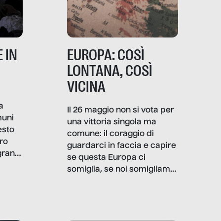
 IN
EUROPA: COSÌ
LONTANA, COSÌ
VICINA
a
Il 26 maggio non si vota per
muni
una vittoria singola ma
esto
comune: il coraggio di
ro
guardarci in faccia e capire
granti
se questa Europa ci
i di
somiglia, se noi somigliamo
cia,
a lei. Per provare a
rispondere, SenzaFiltro ha
do
indagato il mestiere della
ci
politica italiana ed europea,