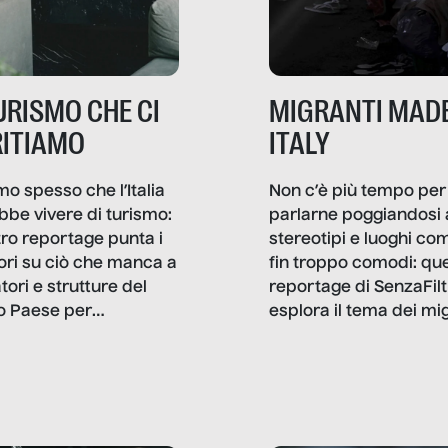
TURISMO CHE CI
MIGRANTI MADE
ITIAMO
ITALY
mo spesso che l’Italia
Non c’è più tempo per
bbe vivere di turismo:
parlarne poggiandosi 
stro reportage punta i
stereotipi e luoghi co
ttori su ciò che manca a
fin troppo comodi: qu
tori e strutture del
reportage di SenzaFilt
o Paese per
esplora il tema dei mi
etizzarlo.
sotto i molteplici profil
cui non arriva mai trac
compreso quello degli
immigrati che – quan
possono – addirittura 