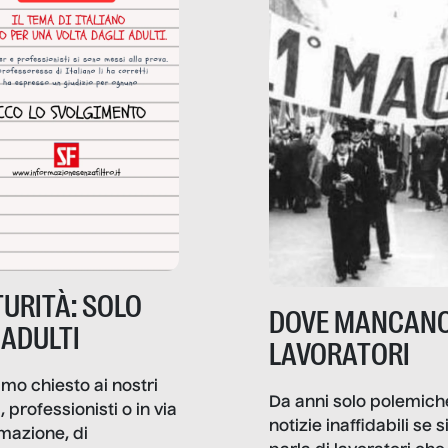
diana.
URITÀ: SOLO
DOVE MANCANO
 ADULTI
LAVORATORI
mo chiesto ai nostri
Da anni solo polemich
i, professionisti o in via
notizie inaffidabili se s
rmazione, di