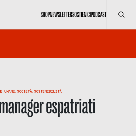
SHOP
NEWSLETTER
SOSTIENICI
PODCAST
Cerca
E UMANE
,
SOCIETÀ
,
SOSTENIBILITÀ
 manager espatriati