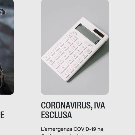
che lingua parla e che
strumenti usa, come
comunica, quanto vale […]
CORONAVIRUS, IVA
NE
ESCLUSA
L’emergenza COVID-19 ha