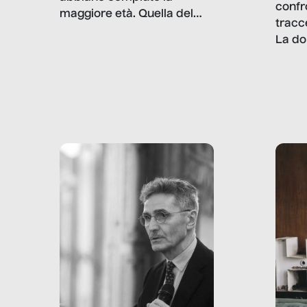
confr
maggiore età. Quella del
tracc
lavoro minorile è una piaga
La do
con pesanti effetti
volev
psicologici e sociali, ed è
sapre
più vicina di quanto si pensi:
un te
non esiste solo nel Terzo
rispos
mondo, ma anche in Italia,
dove coinvolge 336.000
minori. […]