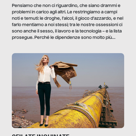
Pensiamo che non ci riguardino, che siano drammi e
problemi in carico agli altri. Le restringiamo a campi
noti e temuti: le droghe, l’alcol, il gioco d’azzardo, e nel
farlo mentiamo a noi stessi; tra le nostre ossessioni ci
sono anche il sesso, il lavoro e la tecnologia – e la lista
prosegue. Perché le dipendenze sono molto più
diffuse e subdole di quanto saremmo disposti ad
ammettere, e per ogni vittima c’è qualcuno che ne
trae un guadagno. In questo reportage vediamo
quale e come.