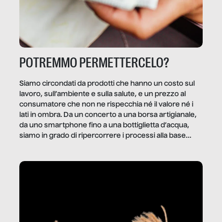
POTREMMO PERMETTERCELO?
Siamo circondati da prodotti che hanno un costo sul
lavoro, sull’ambiente e sulla salute, e un prezzo al
consumatore che non ne rispecchia né il valore né i
lati in ombra. Da un concerto a una borsa artigianale,
da uno smartphone fino a una bottiglietta d’acqua,
siamo in grado di ripercorrere i processi alla base
della produzione di ciò che diamo per scontato?
Questo reportage è un viaggio nel lavoro invisibile
dietro gli oggetti e i servizi che fanno la nostra vita
quotidiana.