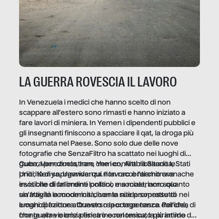
LA GUERRA ROVESCIA IL LAVORO
In Venezuela i medici che hanno scelto di non
scappare all’estero sono rimasti e hanno iniziato a
fare lavori di miniera. In Yemen i dipendenti pubblici e
gli insegnanti finiscono a spacciare il qat, la droga più
consumata nel Paese. Sono solo due delle nove
fotografie che SenzaFiltro ha scattato nei luoghi di
guerra per dimostrare che i conflitti ribaltano le
Cuba, Venezuela, Iran, Yemen, Arabia Saudita, Stati
priorità di sopravvivenza. Il lavoro è l’architrave
Uniti, Kenya, Uganda: qui non raccontiamo cronache
invisibile di un ordine politico e sociale, non solo
esotiche di fallimenti lontani, ma mostriamo quanto
un’attività economica: diventa nitida soprattutto nei
sia fragile la modernità, con le sue promesse di
luoghi di frattura. Questo reportage nasce dall’idea
emancipazione attraverso la competenza. Perché, di
che guerre e crisi penetrino nel tessuto più intimo
fronte alla violenza fisica o economica, la piramide del