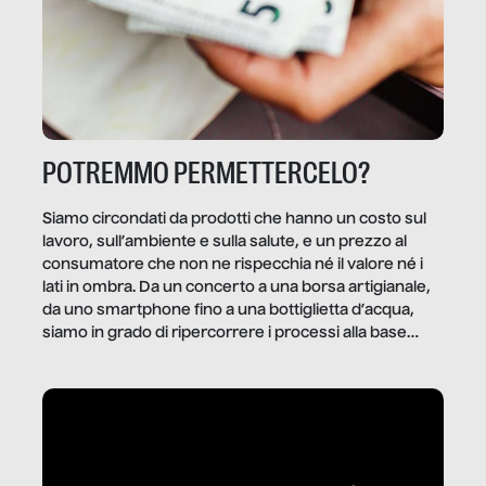
POTREMMO PERMETTERCELO?
Siamo circondati da prodotti che hanno un costo sul
lavoro, sull’ambiente e sulla salute, e un prezzo al
consumatore che non ne rispecchia né il valore né i
lati in ombra. Da un concerto a una borsa artigianale,
da uno smartphone fino a una bottiglietta d’acqua,
siamo in grado di ripercorrere i processi alla base
della produzione di ciò che diamo per scontato?
Questo reportage è un viaggio nel lavoro invisibile
dietro gli oggetti e i servizi che fanno la nostra vita
quotidiana.