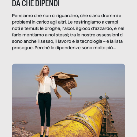
DA CHE DIPENDI
Pensiamo che non ci riguardino, che siano drammi e
problemi in carico agli altri. Le restringiamo a campi
noti e temuti: le droghe, l’alcol, il gioco d’azzardo, e nel
farlo mentiamo a noi stessi; tra le nostre ossessioni ci
sono anche il sesso, il lavoro e la tecnologia – e la lista
prosegue. Perché le dipendenze sono molto più
diffuse e subdole di quanto saremmo disposti ad
ammettere, e per ogni vittima c’è qualcuno che ne
trae un guadagno. In questo reportage vediamo
quale e come.