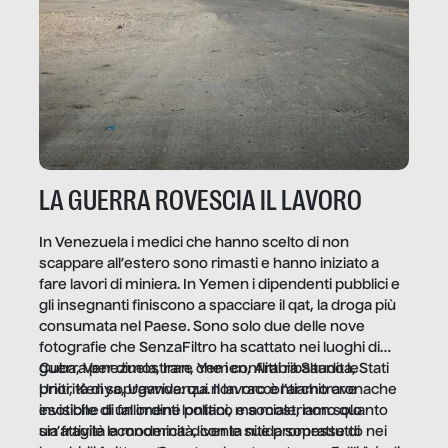
LA GUERRA ROVESCIA IL LAVORO
In Venezuela i medici che hanno scelto di non
scappare all’estero sono rimasti e hanno iniziato a
fare lavori di miniera. In Yemen i dipendenti pubblici e
gli insegnanti finiscono a spacciare il qat, la droga più
consumata nel Paese. Sono solo due delle nove
fotografie che SenzaFiltro ha scattato nei luoghi di
guerra per dimostrare che i conflitti ribaltano le
Cuba, Venezuela, Iran, Yemen, Arabia Saudita, Stati
priorità di sopravvivenza. Il lavoro è l’architrave
Uniti, Kenya, Uganda: qui non raccontiamo cronache
invisibile di un ordine politico e sociale, non solo
esotiche di fallimenti lontani, ma mostriamo quanto
un’attività economica: diventa nitida soprattutto nei
sia fragile la modernità, con le sue promesse di