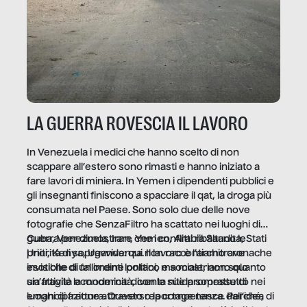
LA GUERRA ROVESCIA IL LAVORO
In Venezuela i medici che hanno scelto di non
scappare all’estero sono rimasti e hanno iniziato a
fare lavori di miniera. In Yemen i dipendenti pubblici e
gli insegnanti finiscono a spacciare il qat, la droga più
consumata nel Paese. Sono solo due delle nove
fotografie che SenzaFiltro ha scattato nei luoghi di
guerra per dimostrare che i conflitti ribaltano le
Cuba, Venezuela, Iran, Yemen, Arabia Saudita, Stati
priorità di sopravvivenza. Il lavoro è l’architrave
Uniti, Kenya, Uganda: qui non raccontiamo cronache
invisibile di un ordine politico e sociale, non solo
esotiche di fallimenti lontani, ma mostriamo quanto
un’attività economica: diventa nitida soprattutto nei
sia fragile la modernità, con le sue promesse di
luoghi di frattura. Questo reportage nasce dall’idea
emancipazione attraverso la competenza. Perché, di