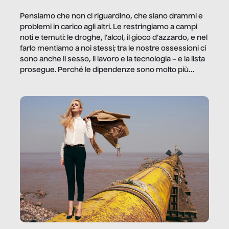
Pensiamo che non ci riguardino, che siano drammi e
problemi in carico agli altri. Le restringiamo a campi
noti e temuti: le droghe, l’alcol, il gioco d’azzardo, e nel
farlo mentiamo a noi stessi; tra le nostre ossessioni ci
sono anche il sesso, il lavoro e la tecnologia – e la lista
prosegue. Perché le dipendenze sono molto più
diffuse e subdole di quanto saremmo disposti ad
ammettere, e per ogni vittima c’è qualcuno che ne
trae un guadagno. In questo reportage vediamo
quale e come.