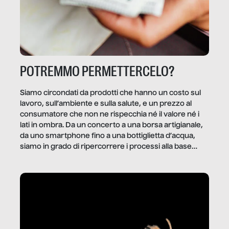
POTREMMO PERMETTERCELO?
Siamo circondati da prodotti che hanno un costo sul
lavoro, sull’ambiente e sulla salute, e un prezzo al
consumatore che non ne rispecchia né il valore né i
lati in ombra. Da un concerto a una borsa artigianale,
da uno smartphone fino a una bottiglietta d’acqua,
siamo in grado di ripercorrere i processi alla base
della produzione di ciò che diamo per scontato?
Questo reportage è un viaggio nel lavoro invisibile
dietro gli oggetti e i servizi che fanno la nostra vita
quotidiana.