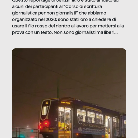
Questo reportage di SenzaFiltro è stato affidato ad
alcuni dei partecipanti al “Corso di scrittura
giornalistica per non giornalisti” che abbiamo
organizzato nel 2020: sono stati loro a chiedere di
usare il filo rosso del rientro al lavoro per mettersi alla
prova con un testo. Non sono giornalisti ma liberi
professionisti e persone d’azienda che ci […]