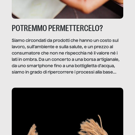
POTREMMO PERMETTERCELO?
Siamo circondati da prodotti che hanno un costo sul
lavoro, sull’ambiente e sulla salute, e un prezzo al
consumatore che non ne rispecchia né il valore né i
lati in ombra. Da un concerto a una borsa artigianale,
da uno smartphone fino a una bottiglietta d’acqua,
siamo in grado di ripercorrere i processi alla base
della produzione di ciò che diamo per scontato?
Questo reportage è un viaggio nel lavoro invisibile
dietro gli oggetti e i servizi che fanno la nostra vita
quotidiana.