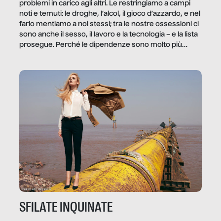
problemi in carico agli altri. Le restringiamo a campi
noti e temuti: le droghe, l’alcol, il gioco d’azzardo, e nel
farlo mentiamo a noi stessi; tra le nostre ossessioni ci
sono anche il sesso, il lavoro e la tecnologia – e la lista
prosegue. Perché le dipendenze sono molto più
diffuse e subdole di quanto saremmo disposti ad
ammettere, e per ogni vittima c’è qualcuno che ne
trae un guadagno. In questo reportage vediamo
quale e come.
SFILATE INQUINATE