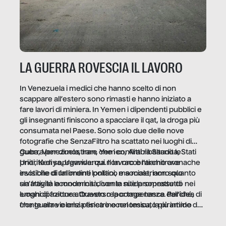
LA GUERRA ROVESCIA IL LAVORO
In Venezuela i medici che hanno scelto di non
scappare all’estero sono rimasti e hanno iniziato a
fare lavori di miniera. In Yemen i dipendenti pubblici e
gli insegnanti finiscono a spacciare il qat, la droga più
consumata nel Paese. Sono solo due delle nove
fotografie che SenzaFiltro ha scattato nei luoghi di
guerra per dimostrare che i conflitti ribaltano le
Cuba, Venezuela, Iran, Yemen, Arabia Saudita, Stati
priorità di sopravvivenza. Il lavoro è l’architrave
Uniti, Kenya, Uganda: qui non raccontiamo cronache
invisibile di un ordine politico e sociale, non solo
esotiche di fallimenti lontani, ma mostriamo quanto
un’attività economica: diventa nitida soprattutto nei
sia fragile la modernità, con le sue promesse di
luoghi di frattura. Questo reportage nasce dall’idea
emancipazione attraverso la competenza. Perché, di
che guerre e crisi penetrino nel tessuto più intimo
fronte alla violenza fisica o economica, la piramide del
delle società per alterarne le molecole professionali –
lavoro rovescia la sua gravità.