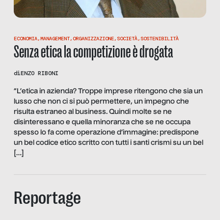
ECONOMIA
,
MANAGEMENT
,
ORGANIZZAZIONE
,
SOCIETÀ
,
SOSTENIBILITÀ
Senza etica la competizione è drogata
di
ENZO RIBONI
“L’etica in azienda? Troppe imprese ritengono che sia un
lusso che non ci si può permettere, un impegno che
risulta estraneo al business. Quindi molte se ne
disinteressano e quella minoranza che se ne occupa
spesso lo fa come operazione d’immagine: predispone
un bel codice etico scritto con tutti i santi crismi su un bel
[…]
Reportage