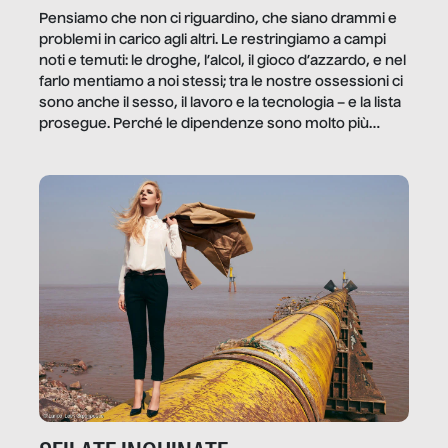
Pensiamo che non ci riguardino, che siano drammi e
problemi in carico agli altri. Le restringiamo a campi
noti e temuti: le droghe, l’alcol, il gioco d’azzardo, e nel
farlo mentiamo a noi stessi; tra le nostre ossessioni ci
sono anche il sesso, il lavoro e la tecnologia – e la lista
prosegue. Perché le dipendenze sono molto più
diffuse e subdole di quanto saremmo disposti ad
ammettere, e per ogni vittima c’è qualcuno che ne
trae un guadagno. In questo reportage vediamo
quale e come.