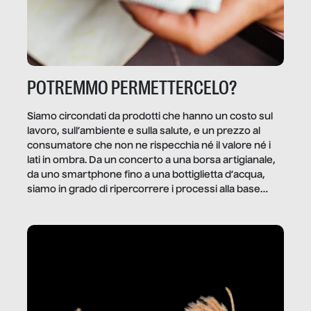
POTREMMO PERMETTERCELO?
Siamo circondati da prodotti che hanno un costo sul
lavoro, sull’ambiente e sulla salute, e un prezzo al
consumatore che non ne rispecchia né il valore né i
lati in ombra. Da un concerto a una borsa artigianale,
da uno smartphone fino a una bottiglietta d’acqua,
siamo in grado di ripercorrere i processi alla base
della produzione di ciò che diamo per scontato?
Questo reportage è un viaggio nel lavoro invisibile
dietro gli oggetti e i servizi che fanno la nostra vita
quotidiana.