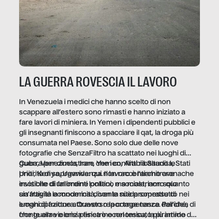
LA GUERRA ROVESCIA IL LAVORO
In Venezuela i medici che hanno scelto di non
scappare all’estero sono rimasti e hanno iniziato a
fare lavori di miniera. In Yemen i dipendenti pubblici e
gli insegnanti finiscono a spacciare il qat, la droga più
consumata nel Paese. Sono solo due delle nove
fotografie che SenzaFiltro ha scattato nei luoghi di
guerra per dimostrare che i conflitti ribaltano le
Cuba, Venezuela, Iran, Yemen, Arabia Saudita, Stati
priorità di sopravvivenza. Il lavoro è l’architrave
Uniti, Kenya, Uganda: qui non raccontiamo cronache
invisibile di un ordine politico e sociale, non solo
esotiche di fallimenti lontani, ma mostriamo quanto
un’attività economica: diventa nitida soprattutto nei
sia fragile la modernità, con le sue promesse di
luoghi di frattura. Questo reportage nasce dall’idea
emancipazione attraverso la competenza. Perché, di
che guerre e crisi penetrino nel tessuto più intimo
fronte alla violenza fisica o economica, la piramide del