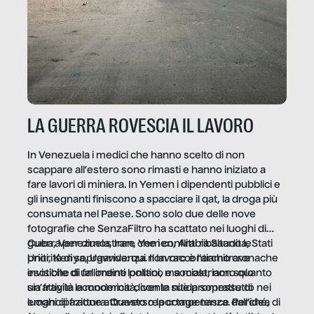
LA GUERRA ROVESCIA IL LAVORO
In Venezuela i medici che hanno scelto di non
scappare all’estero sono rimasti e hanno iniziato a
fare lavori di miniera. In Yemen i dipendenti pubblici e
gli insegnanti finiscono a spacciare il qat, la droga più
consumata nel Paese. Sono solo due delle nove
fotografie che SenzaFiltro ha scattato nei luoghi di
guerra per dimostrare che i conflitti ribaltano le
Cuba, Venezuela, Iran, Yemen, Arabia Saudita, Stati
priorità di sopravvivenza. Il lavoro è l’architrave
Uniti, Kenya, Uganda: qui non raccontiamo cronache
invisibile di un ordine politico e sociale, non solo
esotiche di fallimenti lontani, ma mostriamo quanto
un’attività economica: diventa nitida soprattutto nei
sia fragile la modernità, con le sue promesse di
luoghi di frattura. Questo reportage nasce dall’idea
emancipazione attraverso la competenza. Perché, di