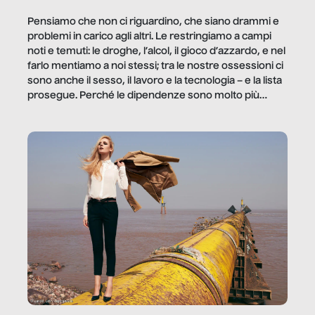
Pensiamo che non ci riguardino, che siano drammi e
problemi in carico agli altri. Le restringiamo a campi
noti e temuti: le droghe, l’alcol, il gioco d’azzardo, e nel
farlo mentiamo a noi stessi; tra le nostre ossessioni ci
sono anche il sesso, il lavoro e la tecnologia – e la lista
prosegue. Perché le dipendenze sono molto più
diffuse e subdole di quanto saremmo disposti ad
ammettere, e per ogni vittima c’è qualcuno che ne
trae un guadagno. In questo reportage vediamo
quale e come.