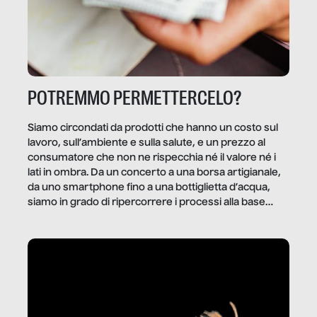
POTREMMO PERMETTERCELO?
Siamo circondati da prodotti che hanno un costo sul
lavoro, sull’ambiente e sulla salute, e un prezzo al
consumatore che non ne rispecchia né il valore né i
lati in ombra. Da un concerto a una borsa artigianale,
da uno smartphone fino a una bottiglietta d’acqua,
siamo in grado di ripercorrere i processi alla base
della produzione di ciò che diamo per scontato?
Questo reportage è un viaggio nel lavoro invisibile
dietro gli oggetti e i servizi che fanno la nostra vita
quotidiana.